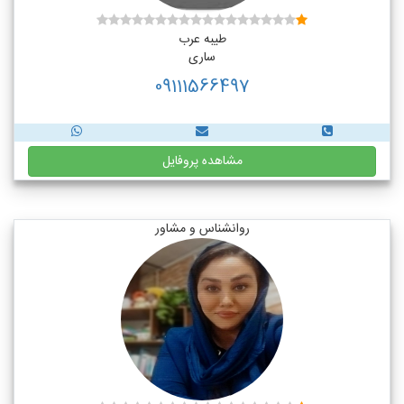
طیبه عرب
ساری
09111566497
مشاهده پروفایل
روانشناس و مشاور