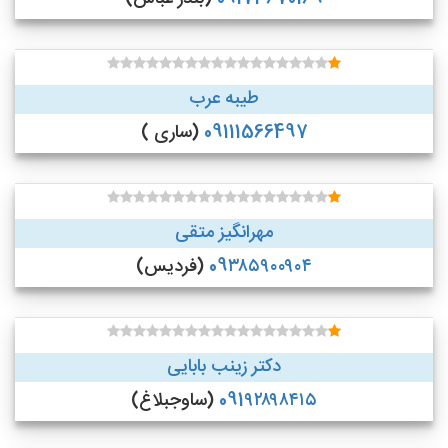
طیبه عرب
09111566497
(ساری )
مهرانگیز متقی
09۳۸۵۹۰۰۹۰۴
(فردیس)
دکتر زینب بابایی
091۹۲۸۹۸۴۱۵
(ساوجبلاغ)