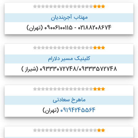
مهتاب آجربندیان
02188208674 - 09006100115 (تهران)
کلینیک مسیر دلارام
09333072748/09333572748 (شیراز )
ماهرخ سعادتی
09194245564
(تهران)