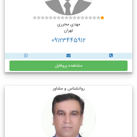
مهدی محرری
تهران
09123445912
مشاهده پروفایل
روانشناس و مشاور