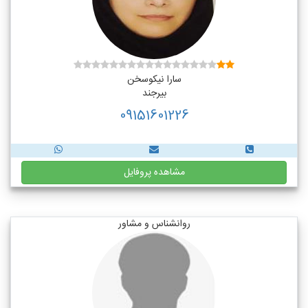
سارا نیکوسخن
بیرجند
09151601226
مشاهده پروفایل
روانشناس و مشاور