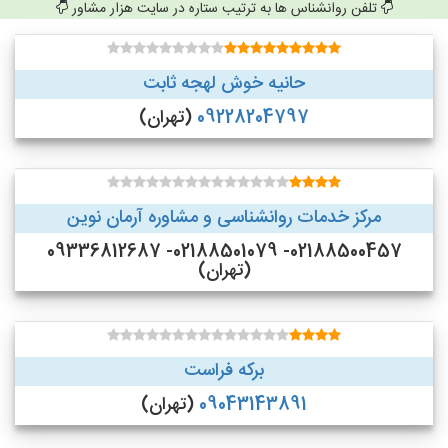
تلفن روانشناس ها به ترتیب ستاره در سایت هزار مشاور
حانیه خوش لهجه ثابت
09228204797
(تهران)
مرکز خدمات روانشناسی و مشاوره آرمان نوین
02188500457- 02188501079- 09336812687
(تهران)
برکه فراست
09043143891
(تهران)