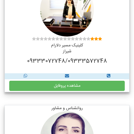
کلینیک مسیر دلارام
شیراز
09333072748/09333572748
مشاهده پروفایل
روانشناس و مشاور