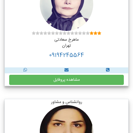
ماهرخ سعادتی
تهران
09194245564
مشاهده پروفایل
روانشناس و مشاور