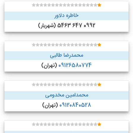
خاطره دلاور
0992 647 5463 (شهریار)
محمدرضا طالبی
09126580774
(تهران)
محمدامین مخدومی
09120840528
(تهران)