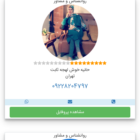
روانشناس و مشاور
حانیه خوش لهجه ثابت
تهران
09228204797
مشاهده پروفایل
روانشناس و مشاور