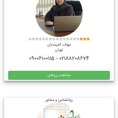
مهتاب آجربندیان
تهران
02188208674 - 09006100115
مشاهده پروفایل
روانشناس و مشاور