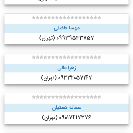
مهسا فاضلی
09939533757 (تهران)
زهرا عالی
09332057147 (تهران)
سمانه همتیان
09017417376 (تهران)