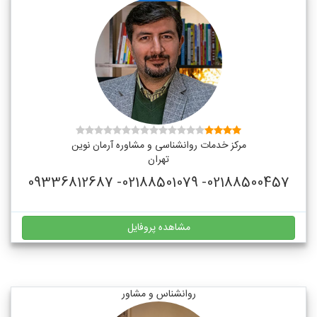
مرکز خدمات روانشناسی و مشاوره آرمان نوین
تهران
02188500457- 02188501079- 09336812687
مشاهده پروفایل
روانشناس و مشاور