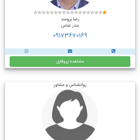
رضا برومند
بندر عباس
09173670169
مشاهده پروفایل
روانشناس و مشاور