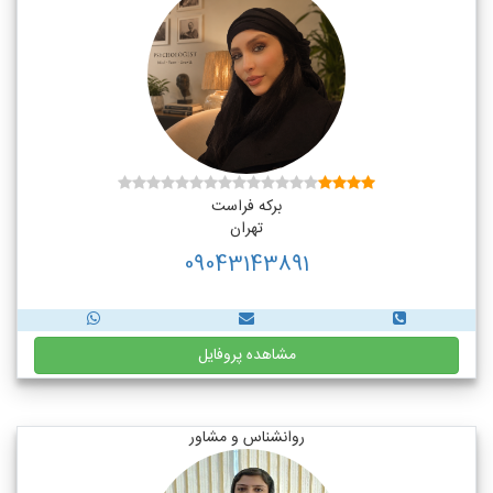
برکه فراست
تهران
09043143891
مشاهده پروفایل
روانشناس و مشاور