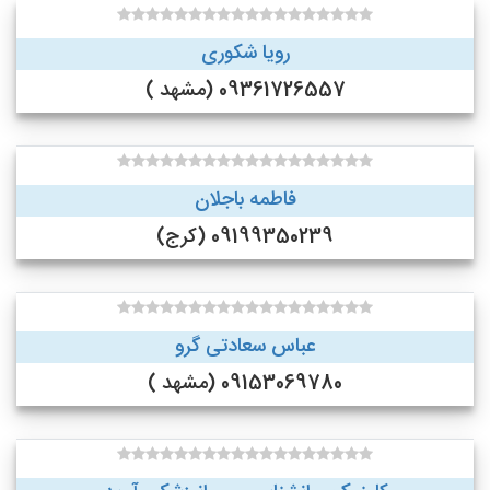
رویا شکوری
09361726557 (مشهد )
فاطمه باجلان
09199350239 (کرج)
عباس سعادتی گرو
09153069780 (مشهد )