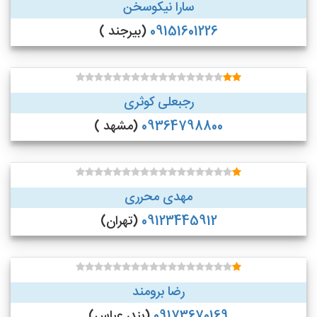
سارا نیکوسخن
09151601226
(بیرجند )
رجبعلی کوثری
09364798800
(مشهد )
مهدی محرری
09123445912
(تهران)
رضا برومند
09173670169
(بندر عباس)