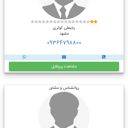
رجبعلی کوثری
مشهد
09364798800
مشاهده پروفایل
روانشناس و مشاور