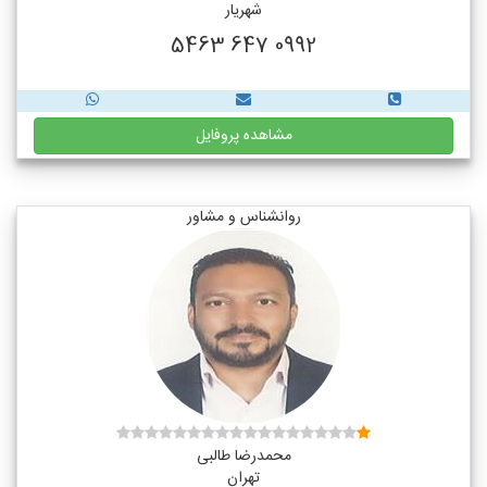
شهریار
0992 647 5463
مشاهده پروفایل
روانشناس و مشاور
محمدرضا طالبی
تهران