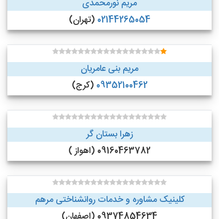
مریم نورمحمدی
02144265054
(تهران)
مریم بنی عامریان
09352100462
(کرج)
زهرا بستان گر
09160463782 (اهواز )
کلینیک مشاوره و خدمات روانشناختی مرهم
09374854634 (اصفهان)