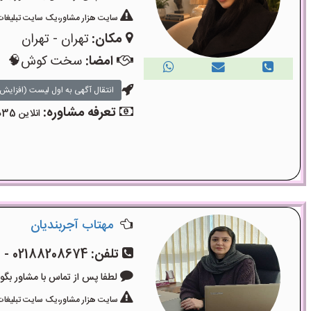
سایت هزار مشاور،یک سایت تبلیغات 
مکان:
تهران - تهران
امضا:
سخت کوش🧠
انتقال آگهی به اول لیست (افزایش 
تعرفه مشاوره:
انلاین 35دقیقه۴۵۰۰۰تومان
مهتاب آجربندیان
تلفن:
02188208674 - 09006100115
لطفا پس از تماس با مشاور بگویید: «آگ
سایت هزار مشاور،یک سایت تبلیغات 