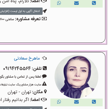
امضا:
دلارام، پناه امن 
انتقال آگهی به اول لیست (افزایش 
تعرفه مشاوره:
ساعتی ۷۰۰ هزار تومان
ماهرخ سعادتی
تلفن:
09194245564
لطفا پس از تماس با مشاور بگویید: «آگ
سایت هزار مشاور،یک سایت تبلیغات 
مکان:
تهران - تهران
امضا:
اگر بدانیم رفتا