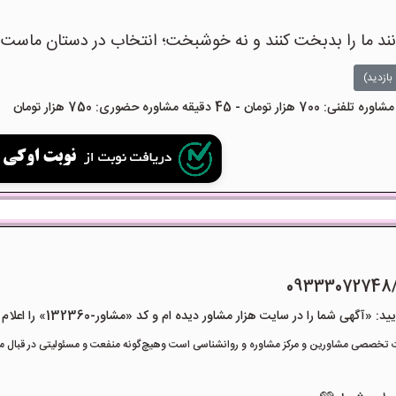
انند ما را بدبخت کنند و نه خوشبخت؛ انتخاب در دستان ماست.
بازدید)
09333072748
هی شما را در سایت هزار مشاور دیده ام و کد «مشاور-132360» را اعلام کنید»
تخصصی مشاورین و مرکز مشاوره و روانشناسی است وهیچ‌گونه منفعت و مسئولیتی در قبال مشا