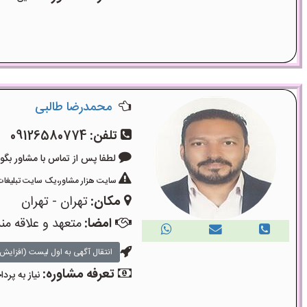
محمدرضا طالبی
تلفن:
09126580774
لطفا پس از تماس با مشاور بگویید: «آگ
سایت هزار مشاور،یک سایت تبلیغات 
مکان:
تهران - تهران
امضا:
متعهد و علاقه من
انتقال آگهی به اول لیست (افزایش 
تعرفه مشاوره:
نیاز به پر