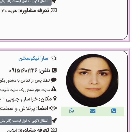
انتقال آگهی به اول لیست (افزایش 
تعرفه مشاوره:
هزینه 30 دقیقه مشاوره 300 هزار تومان ، 50 دقیقه 450 هزار تومان می‌باشد.حضوری خیابان جام جم .
سارا نیکوسخن
تلفن:
09151601226
لطفا پس از تماس با مشاور بگویید: «آگ
سایت هزار مشاور،یک سایت تبلیغات 
مکان:
خراسان جنوبی - ب
امضا:
پرتلاش و سخت
انتقال آگهی به اول لیست (افزایش 
تعرفه مشاوره:
آنلاین