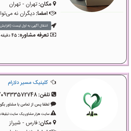
مکان:
تهران - تهران
امضا:
دیگران نه می‌تو
انتقال آگهی به اول لیست (افزایش 
تعرفه مشاوره:
45 دقیقه مشاوره تلفنی: 700 هزار تومان - 45 دقیقه مشاوره حضوری: 750 هزار تومان
کلینیک مسیر دلارام
تلفن:
/09333572748
لطفا پس از تماس با مشاور بگویید: «آگ
سایت هزار مشاور،یک سایت تبلیغات 
مکان:
فارس - شیراز