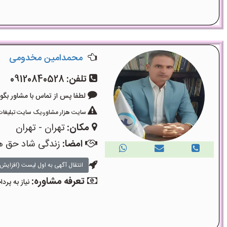
محمدامین مخدومی
تلفن:
09120840528
لطفا پس از تماس با مشاور بگویید: «آگ
سایت هزار مشاور،یک سایت تبلیغات 
مکان:
تهران - تهران
امضا:
زندگی شاد حق 
انتقال آگهی به اول لیست (افزایش 
تعرفه مشاوره:
نیاز به پر