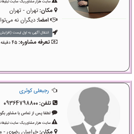
سایت هزار مشاور،یک سایت تبلیغات 
مکان:
تهران - تهران
امضا:
دیگران نه می‌تو
انتقال آگهی به اول لیست (افزایش 
تعرفه مشاوره:
45 دقیقه مشاوره تلفنی: 700 هزار تومان - 45 دقیقه مشاوره حضوری: 750 هزار تومان
رجبعلی کوثری
تلفن:
09364798800
لطفا پس از تماس با مشاور بگویید: «آگ
سایت هزار مشاور،یک سایت تبلیغات 
مکان:
خراسان رضوی - م