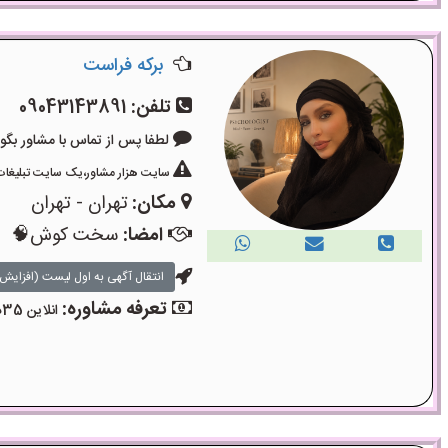
برکه فراست
تلفن:
09043143891
لطفا پس از تماس با مشاور بگویید: «آگ
سایت هزار مشاور،یک سایت تبلیغات 
مکان:
تهران - تهران
امضا:
سخت کوش🧠
انتقال آگهی به اول لیست (افزایش 
تعرفه مشاوره:
انلاین 35دقیقه۴۵۰۰۰تومان