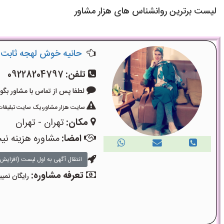
لیست برترین روانشناس های هزار مشاور
حانیه خوش لهجه ثابت
تلفن:
09228204797
لطفا پس از تماس با مشاور بگویید: «آگ
سایت هزار مشاور،یک سایت تبلیغات 
مکان:
تهران - تهران
امضا:
مشاوره هزینه ن
انتقال آگهی به اول لیست (افزایش 
تعرفه مشاوره:
رایگان نمیب