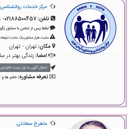
مرکز خدمات روانشناسی 
تلفن:
02188500457- 02188501079- 09336812687
لطفا پس از تماس با مشاور بگویید: «آگ
سایت هزار مشاور،یک سایت تبلیغات 
مکان:
تهران - تهران
امضا:
زندگی بهتر در سا
انتقال آگهی به اول لیست (افزایش 
تعرفه مشاوره:
خانم ها و آ
ماهرخ سعادتی