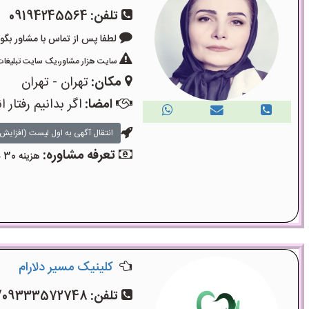
تلفن:
09194245564
لطفا پس از تماس با مشاور بگویید: «آگ
سایت هزار مشاور،یک سایت تبلیغات 
مکان:
تهران - تهران
امضا:
اگر بدانیم رفتا
انتقال آگهی به اول لیست (افزایش 
تعرفه مشاوره:
هزینه 30 دقیقه مشاوره 300 هزار تومان ، 50 دقیقه 450 هزار تومان می‌باشد.حضوری خیابان جام جم .
کلینیک مسیر دلارام
تلفن:
/09333572748