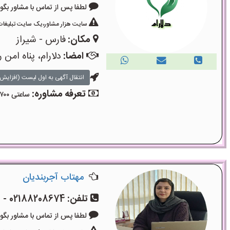
لطفا پس از تماس با مشاور بگویید: «آگ
سایت هزار مشاور،یک سایت تبلیغات 
مکان:
فارس - شیراز
امضا:
دلارام، پناه امن 
انتقال آگهی به اول لیست (افزایش 
تعرفه مشاوره:
ساعتی ۷۰۰ هزار تومان
مهتاب آجربندیان
تلفن:
02188208674 - 09006100115
لطفا پس از تماس با مشاور بگویید: «آگ