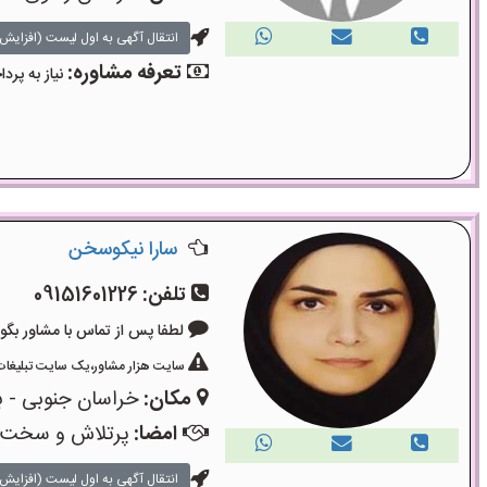
انتقال آگهی به اول لیست (افزایش 
تعرفه مشاوره:
نیاز به پر
سارا نیکوسخن
تلفن:
09151601226
لطفا پس از تماس با مشاور بگویید: «آگ
سایت هزار مشاور،یک سایت تبلیغات 
مکان:
خراسان جنوبی - ب
امضا:
پرتلاش و سخت
انتقال آگهی به اول لیست (افزایش 