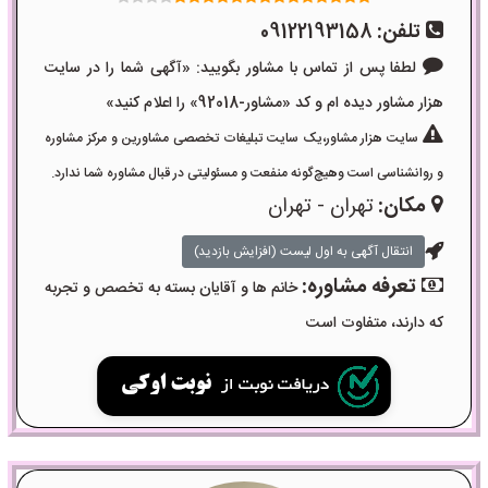
تلفن:
09122193158
لطفا پس از تماس با مشاور بگویید: «آگهی شما را در سایت
هزار مشاور دیده ام و کد «مشاور-92018» را اعلام کنید»
سایت هزار مشاور،یک سایت تبلیغات تخصصی مشاورین و مرکز مشاوره
و روانشناسی است وهیچ‌گونه منفعت و مسئولیتی در قبال مشاوره شما ندارد.
مکان:
تهران - تهران
انتقال آگهی به اول لیست (افزایش بازدید)
تعرفه مشاوره:
خانم ها و آقایان بسته به تخصص و تجربه
که دارند، متفاوت است