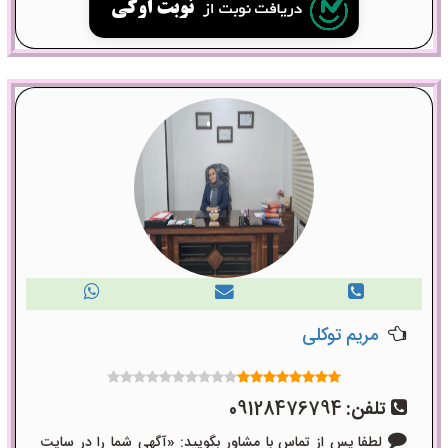
مریم توکلی
تلفن:
09128476794
لطفا پس از تماس با مشاور بگویید: «آگهی شما را در سایت