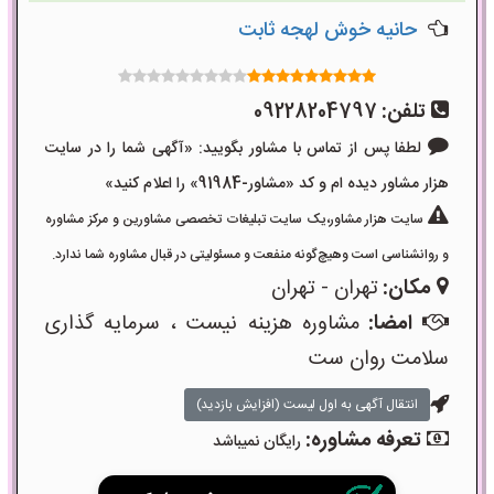
حانیه خوش لهجه ثابت
تلفن:
09228204797
لطفا پس از تماس با مشاور بگویید: «آگهی شما را در سایت
هزار مشاور دیده ام و کد «مشاور-91984» را اعلام کنید»
سایت هزار مشاور،یک سایت تبلیغات تخصصی مشاورین و مرکز مشاوره
و روانشناسی است وهیچ‌گونه منفعت و مسئولیتی در قبال مشاوره شما ندارد.
مکان:
تهران - تهران
امضا:
مشاوره هزینه نیست ، سرمایه گذاری
سلامت روان ست
انتقال آگهی به اول لیست (افزایش بازدید)
تعرفه مشاوره:
رایگان نمیباشد