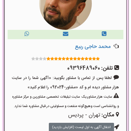
محمد حاجی ربیع
تلفن:
09396489060
لطفا پس از تماس با مشاور بگویید: «آگهی شما را در سایت
هزار مشاور دیده ام و کد «مشاور-92024» را اعلام کنید»
سایت هزار مشاور،یک سایت تبلیغات تخصصی مشاورین و مرکز مشاوره
و روانشناسی است وهیچ‌گونه منفعت و مسئولیتی در قبال مشاوره شما ندارد.
مکان:
تهران - پردیس
انتقال آگهی به اول لیست (افزایش بازدید)