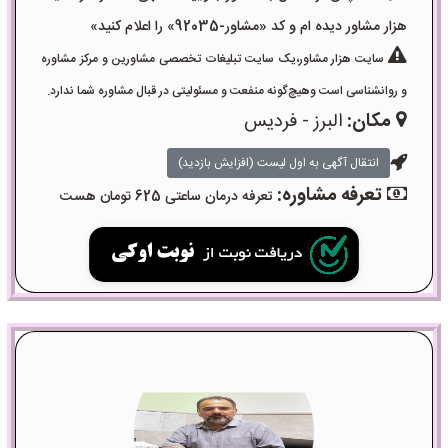
هزار مشاور دیده ام و کد «مشاور-92035» را اعلام کنید»
سایت هزار مشاور،یک سایت تبلیغات تخصصی مشاورین و مرکز مشاوره
و روانشناسی است وهیچ‌گونه منفعت و مسئولیتی در قبال مشاوره شما ندارد.
مکان:
البرز - فردیس
انتقال آگهی به اول لیست (افزایش بازدید)
تعرفه مشاوره:
تعرفه درمان ساعتی 625 تومان هست