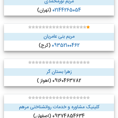
مریم نورمحمدی
02144265054
(تهران)
مریم بنی عامریان
09352100462
(کرج)
زهرا بستان گر
09160463782 (اهواز )
کلینیک مشاوره و خدمات روانشناختی مرهم
09374854634 (اصفهان)