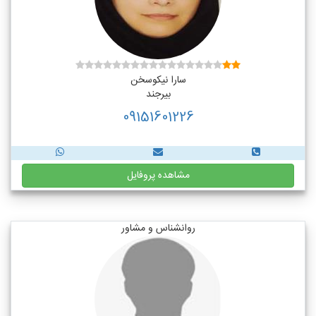
سارا نیکوسخن
بیرجند
09151601226
مشاهده پروفایل
روانشناس و مشاور