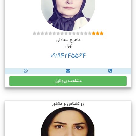
ماهرخ سعادتی
تهران
09194245564
مشاهده پروفایل
روانشناس و مشاور