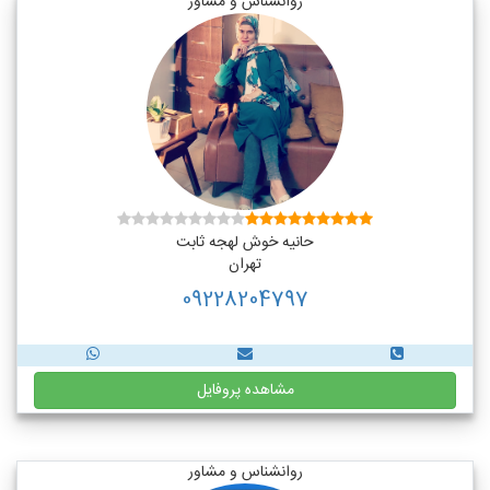
روانشناس و مشاور
حانیه خوش لهجه ثابت
تهران
09228204797
مشاهده پروفایل
روانشناس و مشاور