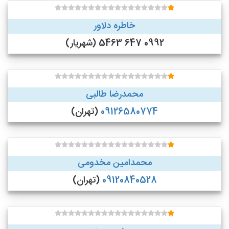
خاطره دلاور
0992 647 5463 (شهریار)
محمدرضا طالبی
09126580774
(تهران)
محمدامین مخدومی
09120840528
(تهران)