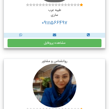
طیبه عرب
ساری
09111566497
مشاهده پروفایل
روانشناس و مشاور