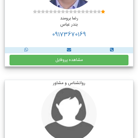
رضا برومند
بندر عباس
09173670169
مشاهده پروفایل
روانشناس و مشاور