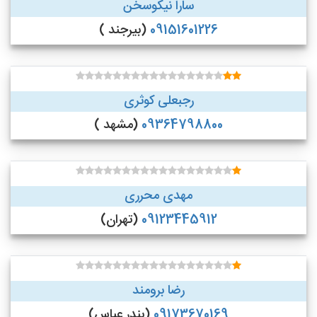
سارا نیکوسخن
09151601226
(بیرجند )
رجبعلی کوثری
09364798800
(مشهد )
مهدی محرری
09123445912
(تهران)
رضا برومند
09173670169
(بندر عباس)