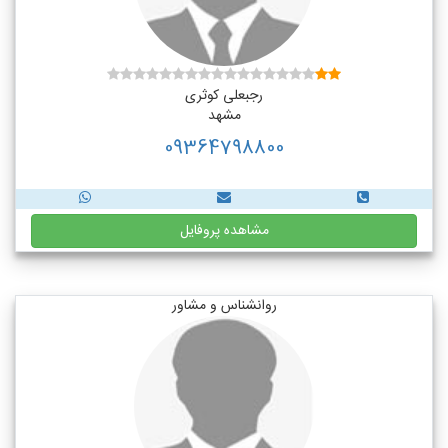
رجبعلی کوثری
مشهد
09364798800
مشاهده پروفایل
روانشناس و مشاور