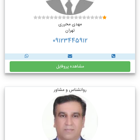
مهدی محرری
تهران
09123445912
مشاهده پروفایل
روانشناس و مشاور