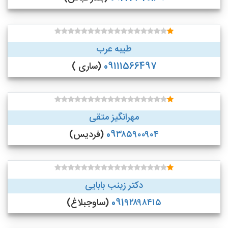
طیبه عرب
09111566497
(ساری )
مهرانگیز متقی
09۳۸۵۹۰۰۹۰۴
(فردیس)
دکتر زینب بابایی
091۹۲۸۹۸۴۱۵
(ساوجبلاغ)