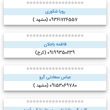
رویا شکوری
09361726557 (مشهد )
فاطمه باجلان
09199350239 (کرج)
عباس سعادتی گرو
09153069780 (مشهد )