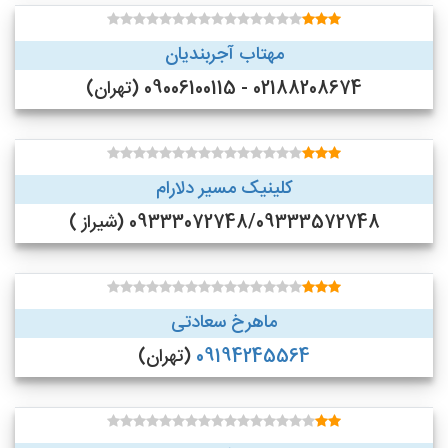
مهتاب آجربندیان
02188208674 - 09006100115 (تهران)
کلینیک مسیر دلارام
09333072748/09333572748 (شیراز )
ماهرخ سعادتی
09194245564
(تهران)