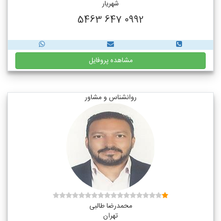
شهریار
0992 647 5463
مشاهده پروفایل
روانشناس و مشاور
محمدرضا طالبی
تهران