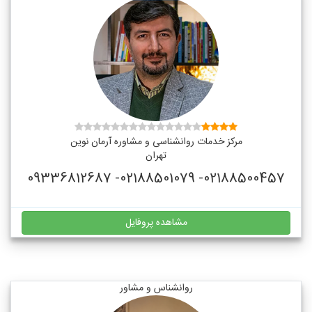
مرکز خدمات روانشناسی و مشاوره آرمان نوین
تهران
02188500457- 02188501079- 09336812687
مشاهده پروفایل
روانشناس و مشاور