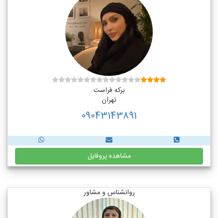
برکه فراست
تهران
09043143891
مشاهده پروفایل
روانشناس و مشاور