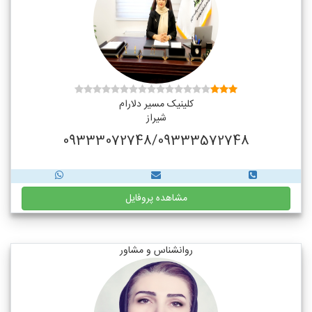
کلینیک مسیر دلارام
شیراز
09333072748/09333572748
مشاهده پروفایل
روانشناس و مشاور