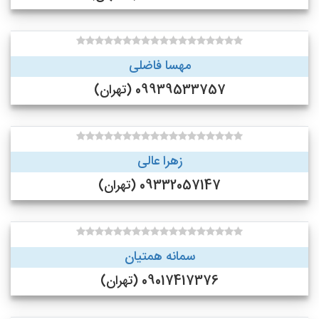
مهسا فاضلی
09939533757 (تهران)
زهرا عالی
09332057147 (تهران)
سمانه همتیان
09017417376 (تهران)