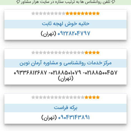
تلفن روانشناس ها به ترتیب ستاره در سایت هزار مشاور
حانیه خوش لهجه ثابت
09228204797
(تهران)
مرکز خدمات روانشناسی و مشاوره آرمان نوین
02188500457- 02188501079- 09336812687
(تهران)
برکه فراست
09043143891
(تهران)