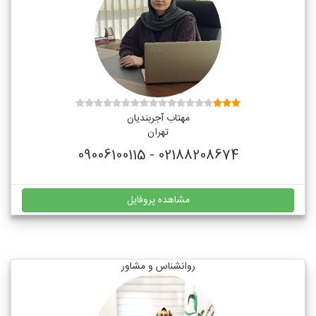
مهتاب آجربندیان
تهران
02188208674 - 09006100115
مشاهده پروفایل
روانشناس و مشاور