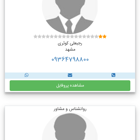
رجبعلی کوثری
مشهد
09364798800
مشاهده پروفایل
روانشناس و مشاور