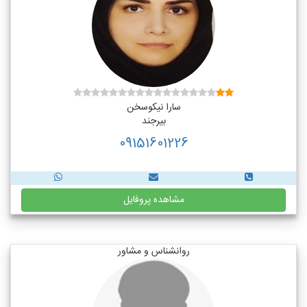
سارا نیکوسخن
بیرجند
09151601226
مشاهده پروفایل
روانشناس و مشاور