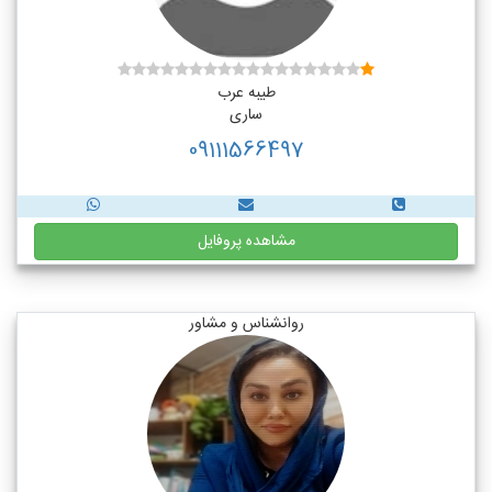
طیبه عرب
ساری
09111566497
مشاهده پروفایل
روانشناس و مشاور