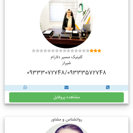
کلینیک مسیر دلارام
شیراز
09333072748/09333572748
مشاهده پروفایل
روانشناس و مشاور