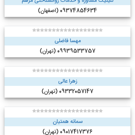
کلینیک مشاوره و خدمات روانشناختی مرهم
09374854634 (اصفهان)
مهسا فاضلی
09939533757 (تهران)
زهرا عالی
09332057147 (تهران)
سمانه همتیان
09017417376 (تهران)