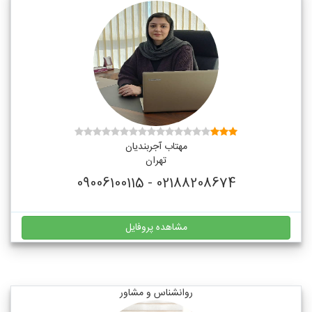
مهتاب آجربندیان
تهران
02188208674 - 09006100115
مشاهده پروفایل
روانشناس و مشاور