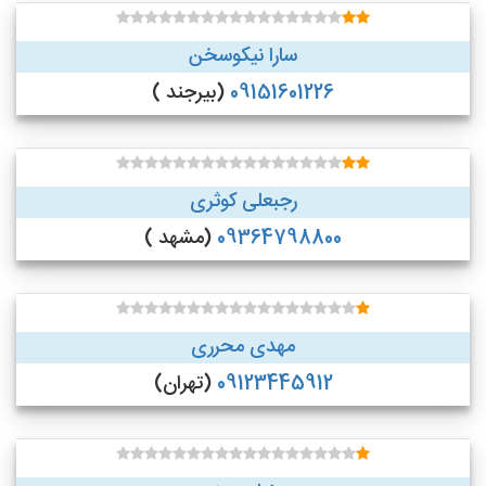
سارا نیکوسخن
09151601226
(بیرجند )
رجبعلی کوثری
09364798800
(مشهد )
مهدی محرری
09123445912
(تهران)