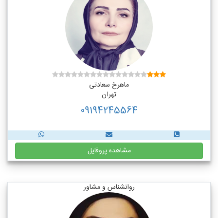
ماهرخ سعادتی
تهران
09194245564
مشاهده پروفایل
روانشناس و مشاور