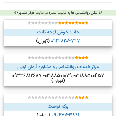
تلفن روانشناس ها به ترتیب ستاره در سایت هزار مشاور
حانیه خوش لهجه ثابت
09228204797
(تهران)
مرکز خدمات روانشناسی و مشاوره آرمان نوین
02188500457- 02188501079- 09336812687
(تهران)
برکه فراست
09043143891
(تهران)