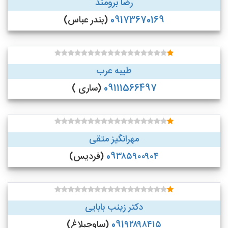
رضا برومند
09173670169
(بندر عباس)
طیبه عرب
09111566497
(ساری )
مهرانگیز متقی
09۳۸۵۹۰۰۹۰۴
(فردیس)
دکتر زینب بابایی
091۹۲۸۹۸۴۱۵
(ساوجبلاغ)