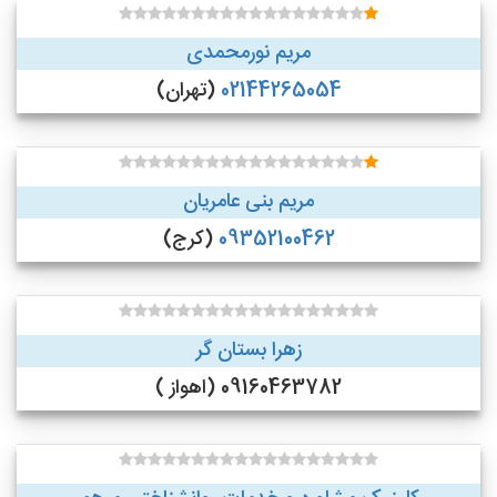
مریم نورمحمدی
02144265054
(تهران)
مریم بنی عامریان
09352100462
(کرج)
زهرا بستان گر
09160463782 (اهواز )