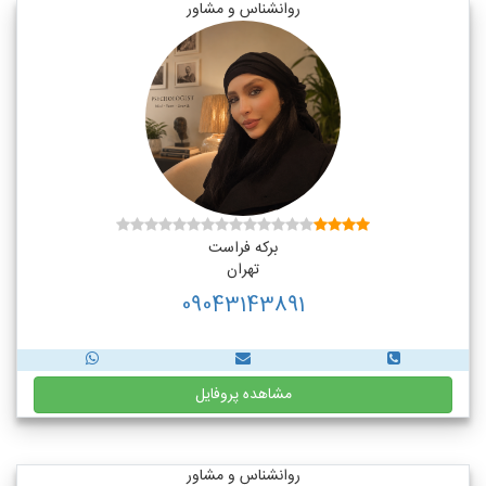
روانشناس و مشاور
برکه فراست
تهران
09043143891
مشاهده پروفایل
روانشناس و مشاور