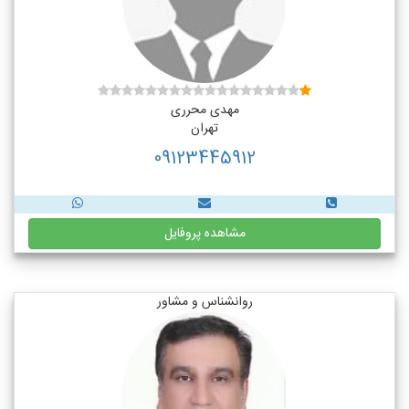
مهدی محرری
تهران
09123445912
مشاهده پروفایل
روانشناس و مشاور