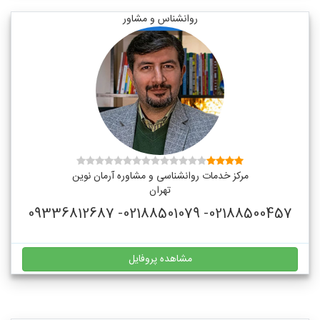
روانشناس و مشاور
مرکز خدمات روانشناسی و مشاوره آرمان نوین
تهران
02188500457- 02188501079- 09336812687
مشاهده پروفایل