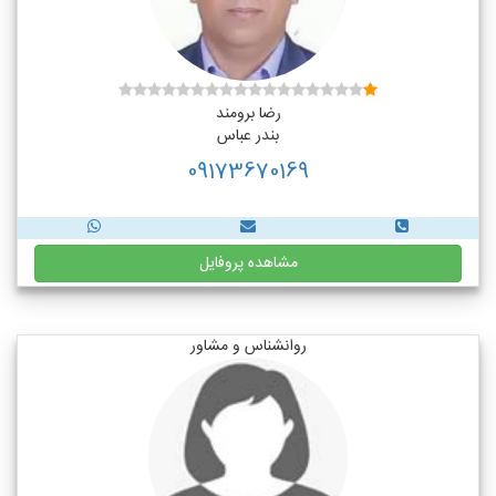
رضا برومند
بندر عباس
09173670169
مشاهده پروفایل
روانشناس و مشاور