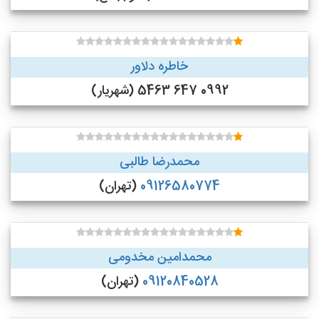
خاطره دلاور
0992 647 5463 (شهریار)
محمدرضا طالبی
09126580774
(تهران)
محمدامین مخدومی
09120840528
(تهران)