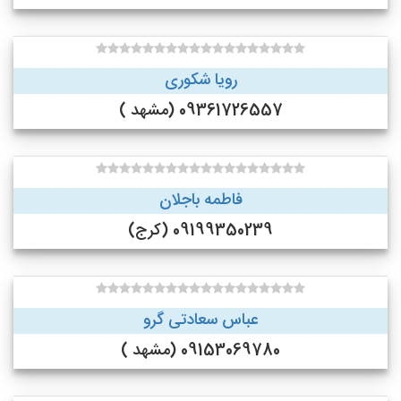
رویا شکوری
09361726557 (مشهد )
فاطمه باجلان
09199350239 (کرج)
عباس سعادتی گرو
09153069780 (مشهد )