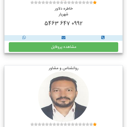
خاطره دلاور
شهریار
0992 647 5463
مشاهده پروفایل
روانشناس و مشاور