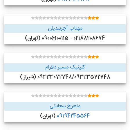
مهتاب آجربندیان
02188208674 - 09006100115 (تهران)
کلینیک مسیر دلارام
09333072748/09333572748 (شیراز )
ماهرخ سعادتی
09194245564
(تهران)