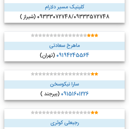
کلینیک مسیر دلارام
09333072748/09333572748 (شیراز )
ماهرخ سعادتی
09194245564
(تهران)
سارا نیکوسخن
09151601226
(بیرجند )
رجبعلی کوثری