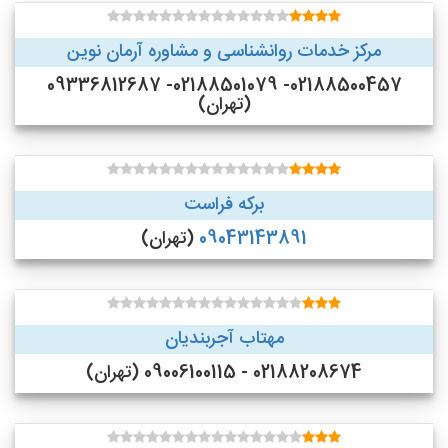
مرکز خدمات روانشناسی و مشاوره آرمان نوین
02188500457- 02188501079- 09336812687
(تهران)
برکه فراست
09043143891
(تهران)
مهتاب آجربندیان
02188208674 - 09006100115 (تهران)