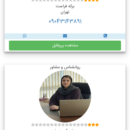
برکه فراست
تهران
09043143891
مشاهده پروفایل
روانشناس و مشاور