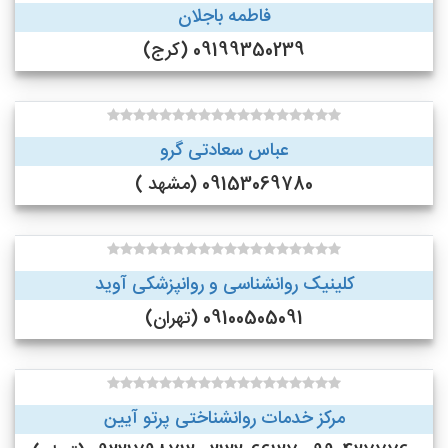
فاطمه باجلان
09199350239 (کرج)
عباس سعادتی گرو
09153069780 (مشهد )
کلینیک روانشناسی و روانپزشکی آوید
09100505091 (تهران)
مرکز خدمات روانشناختی پرتو آیین