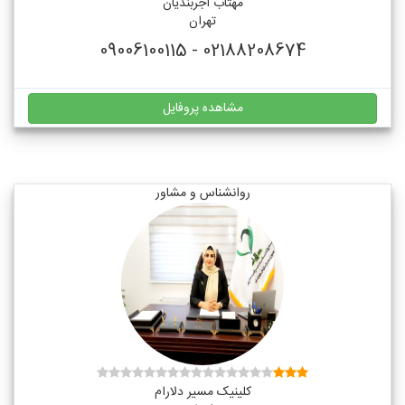
مهتاب آجربندیان
تهران
02188208674 - 09006100115
مشاهده پروفایل
روانشناس و مشاور
کلینیک مسیر دلارام