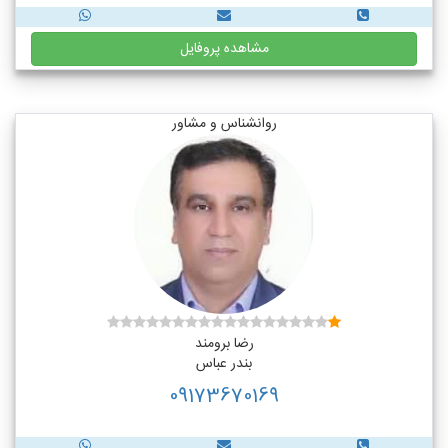
مشاهده پروفایل
روانشناس و مشاور
رضا برومند
بندر عباس
09173670169