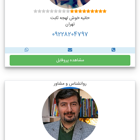
حانیه خوش لهجه ثابت
تهران
09228204797
مشاهده پروفایل
روانشناس و مشاور