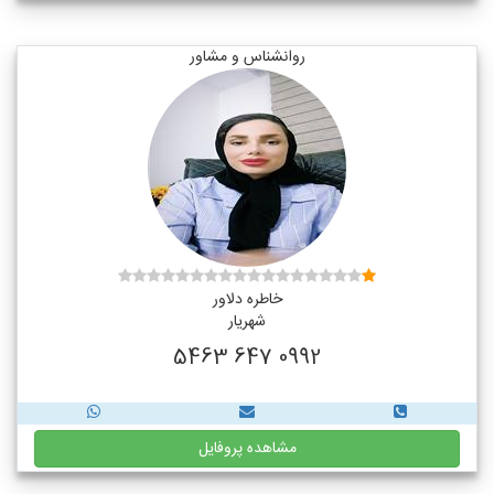
روانشناس و مشاور
خاطره دلاور
شهریار
0992 647 5463
مشاهده پروفایل