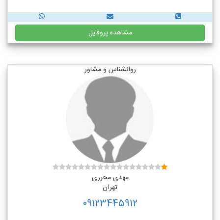
مشاهده پروفایل
روانشناس و مشاور
مهدی محرری
تهران
09123445912