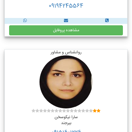
09194245564
مشاهده پروفایل
روانشناس و مشاور
سارا نیکوسخن
بیرجند