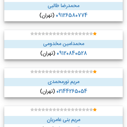
محمدرضا طالبی
09126580774
(تهران)
محمدامین مخدومی
09120840528
(تهران)
مریم نورمحمدی
02144265054
(تهران)
مریم بنی عامریان