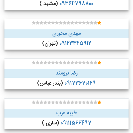
09364798800
(مشهد )
مهدی محرری
09123445912
(تهران)
رضا برومند
09173670169
(بندر عباس)
طیبه عرب
09111566497
(ساری )