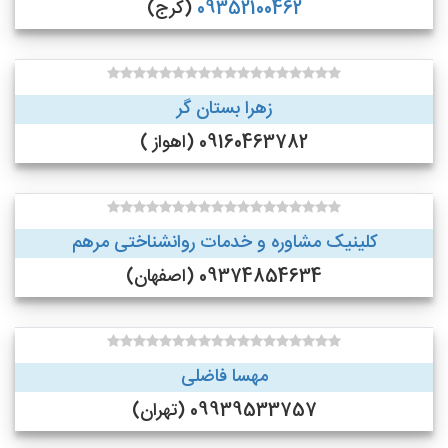
09352100462
(کرج)
زهرا بستان گر
09160463782 (اهواز )
کلینیک مشاوره و خدمات روانشناختی مرهم
09374854634 (اصفهان)
مهسا فاضلی
09939533757 (تهران)