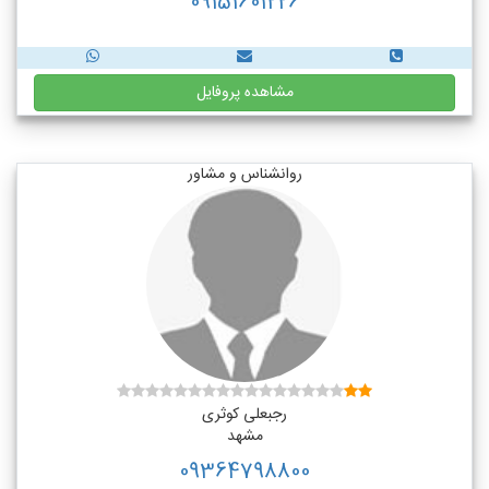
09151601226
مشاهده پروفایل
روانشناس و مشاور
رجبعلی کوثری
مشهد
09364798800