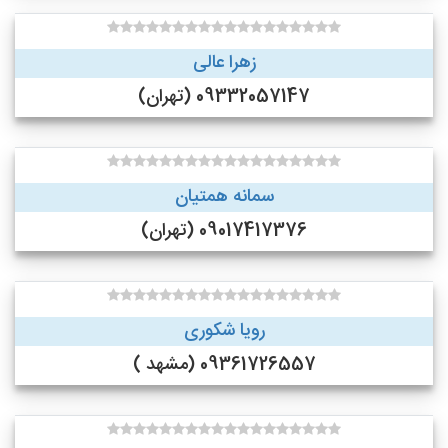
زهرا عالی
09332057147 (تهران)
سمانه همتیان
09017417376 (تهران)
رویا شکوری
09361726557 (مشهد )