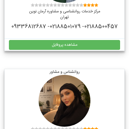
مرکز خدمات روانشناسی و مشاوره آرمان نوین
تهران
02188500457- 02188501079- 09336812687
مشاهده پروفایل
روانشناس و مشاور