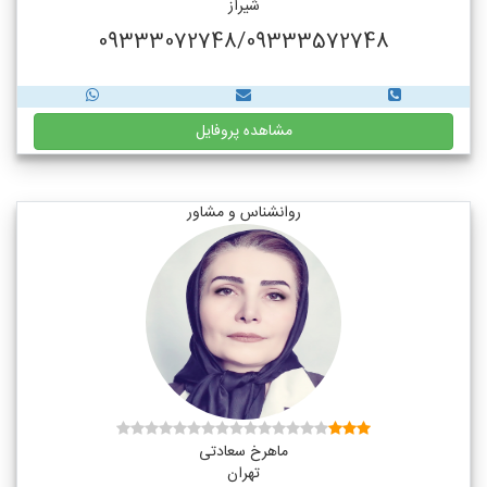
شیراز
09333072748/09333572748
مشاهده پروفایل
روانشناس و مشاور
ماهرخ سعادتی
تهران