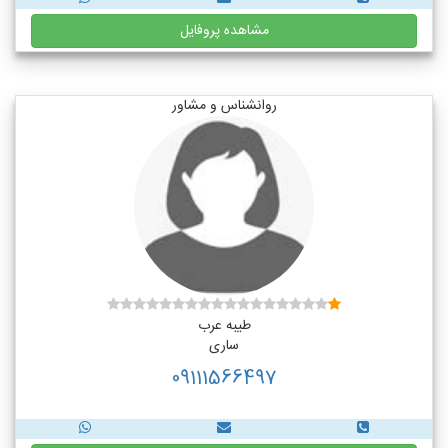
مشاهده پروفایل
روانشناس و مشاور
طیبه عرب
ساری
09111566497