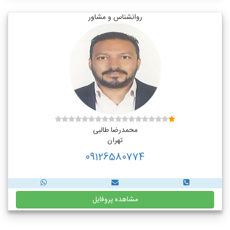
روانشناس و مشاور
محمدرضا طالبی
تهران
09126580774
مشاهده پروفایل