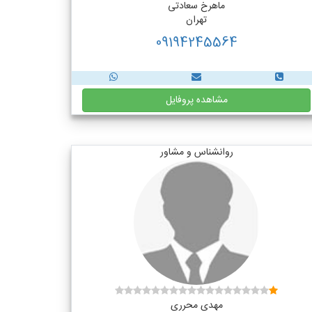
ماهرخ سعادتی
تهران
09194245564
مشاهده پروفایل
روانشناس و مشاور
مهدی محرری