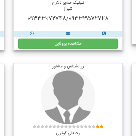
کلینیک مسیر دلارام
شیراز
09333072748/09333572748
مشاهده پروفایل
روانشناس و مشاور
رجبعلی کوثری