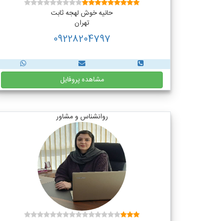
حانیه خوش لهجه ثابت
تهران
09228204797
مشاهده پروفایل
روانشناس و مشاور