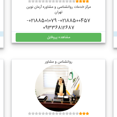
مرکز خدمات روانشناسی و مشاوره آرمان نوین
تهران
02188500457- 02188501079-
09336812687
مشاهده پروفایل
روانشناس و مشاور