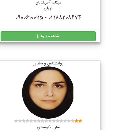
مهتاب آجربندیان
تهران
02188208674 - 09006100115
مشاهده پروفایل
روانشناس و مشاور
سارا نیکوسخن