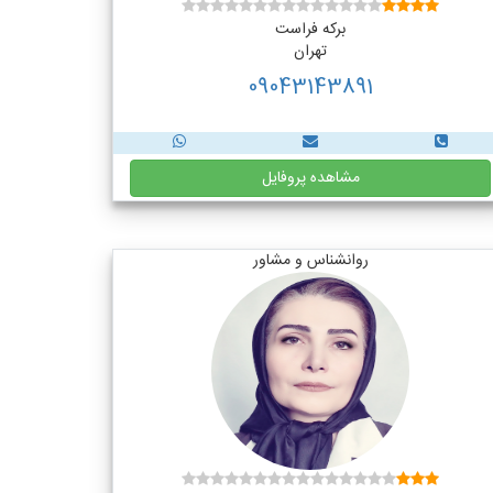
برکه فراست
تهران
09043143891
مشاهده پروفایل
روانشناس و مشاور