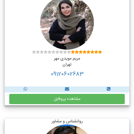
مریم مویدی مهر
تهران
09120602683
مشاهده پروفایل
روانشناس و مشاور