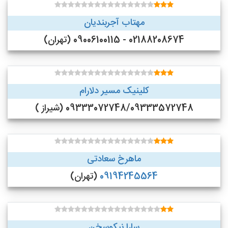
مهتاب آجربندیان
02188208674 - 09006100115 (تهران)
کلینیک مسیر دلارام
09333072748/09333572748 (شیراز )
ماهرخ سعادتی
09194245564
(تهران)
سارا نیکوسخن