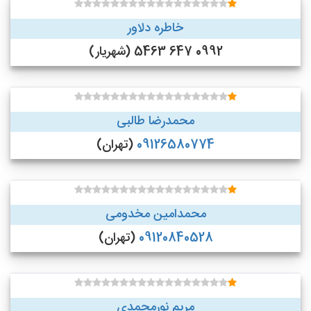
خاطره دلاور
0992 647 5463 (شهریار)
محمدرضا طالبی
09126580774
(تهران)
محمدامین مخدومی
09120840528
(تهران)
مریم نورمحمدی