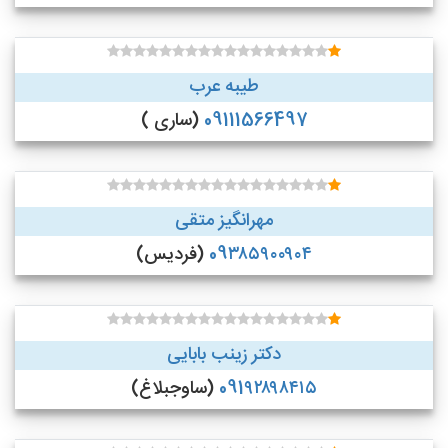
طیبه عرب
09111566497
(ساری )
مهرانگیز متقی
09۳۸۵۹۰۰۹۰۴
(فردیس)
دکتر زینب بابایی
091۹۲۸۹۸۴۱۵
(ساوجبلاغ)