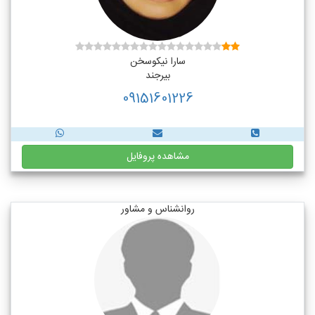
سارا نیکوسخن
بیرجند
09151601226
مشاهده پروفایل
روانشناس و مشاور