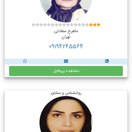
ماهرخ سعادتی
تهران
09194245564
مشاهده پروفایل
روانشناس و مشاور