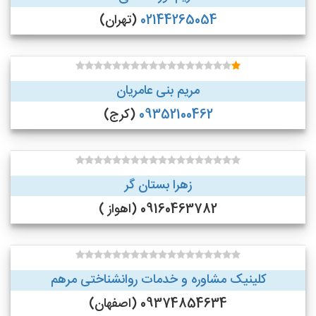
02144265054
(تهران)
مریم بنی عامریان
09352100462
(کرج)
زهرا بستان گر
09160463782 (اهواز )
کلینیک مشاوره و خدمات روانشناختی مرهم
09374854634 (اصفهان)