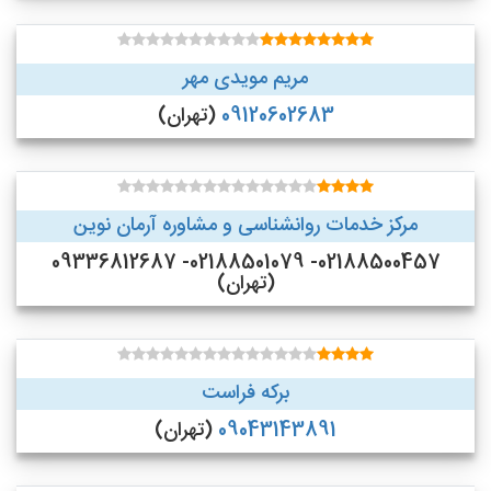
مریم مویدی مهر
09120602683
(تهران)
مرکز خدمات روانشناسی و مشاوره آرمان نوین
02188500457- 02188501079- 09336812687
(تهران)
برکه فراست
09043143891
(تهران)