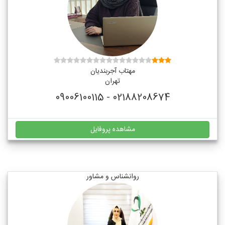
مهتاب آجربندیان
تهران
02188208674 - 09006100115
مشاهده پروفایل
روانشناس و مشاور