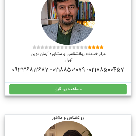
مرکز خدمات روانشناسی و مشاوره آرمان نوین
تهران
02188500457- 02188501079- 09336812687
مشاهده پروفایل
روانشناس و مشاور