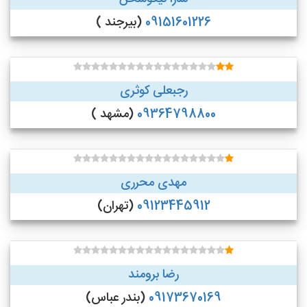
09151601226
(بیرجند )
رجبعلی کوثری
09364798800
(مشهد )
مهدی محرری
09123445912
(تهران)
رضا برومند
09173670169
(بندر عباس)