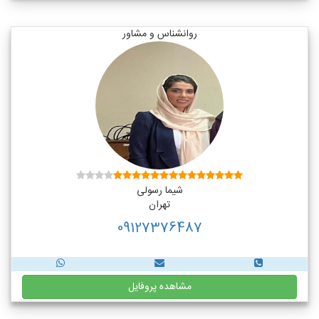
روانشناس و مشاور
شیما رسولی
تهران
09127376487
مشاهده پروفایل