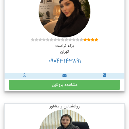
برکه فراست
تهران
09043143891
مشاهده پروفایل
روانشناس و مشاور