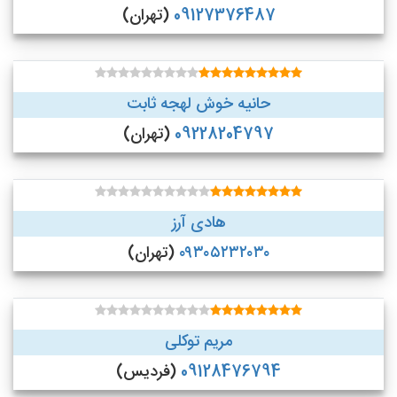
09127376487
(تهران)
حانیه خوش لهجه ثابت
09228204797
(تهران)
هادی آرز
۰۹۳۰۵۲۳۲۰۳۰
(تهران)
مریم توکلی
09128476794
(فردیس)