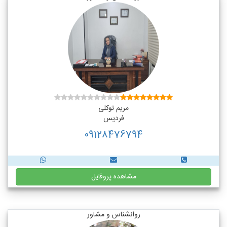
مریم توکلی
فردیس
09128476794
مشاهده پروفایل
روانشناس و مشاور