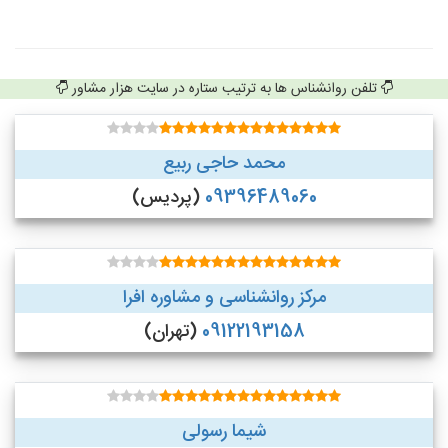
تلفن روانشناس ها به ترتیب ستاره در سایت هزار مشاور
محمد حاجی ربیع
09396489060
(پردیس)
مرکز روانشناسی و مشاوره افرا
09122193158
(تهران)
شیما رسولی