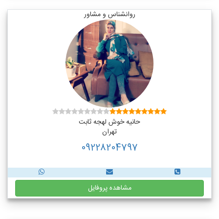
روانشناس و مشاور
حانیه خوش لهجه ثابت
تهران
09228204797
مشاهده پروفایل