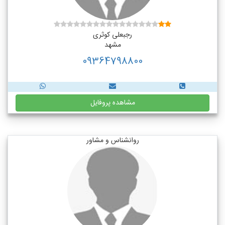
رجبعلی کوثری
مشهد
09364798800
مشاهده پروفایل
روانشناس و مشاور