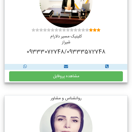
کلینیک مسیر دلارام
شیراز
09333072748/09333572748
مشاهده پروفایل
روانشناس و مشاور