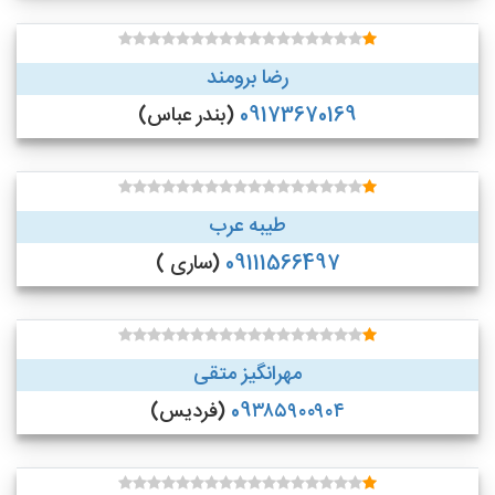
رضا برومند
09173670169
(بندر عباس)
طیبه عرب
09111566497
(ساری )
مهرانگیز متقی
09۳۸۵۹۰۰۹۰۴
(فردیس)