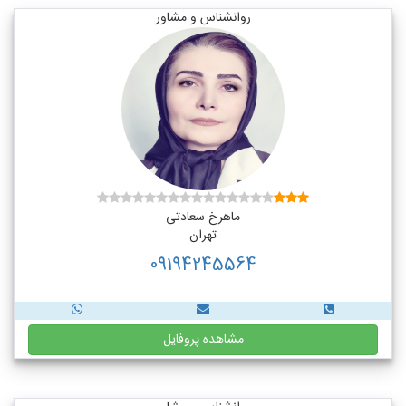
روانشناس و مشاور
ماهرخ سعادتی
تهران
09194245564
مشاهده پروفایل