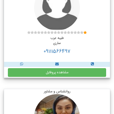
طیبه عرب
ساری
09111566497
مشاهده پروفایل
روانشناس و مشاور