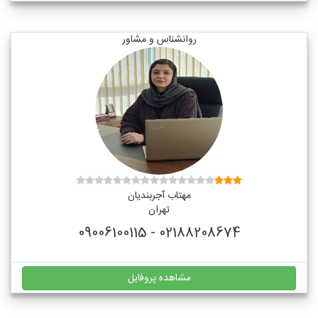
روانشناس و مشاور
مهتاب آجربندیان
تهران
02188208674 - 09006100115
مشاهده پروفایل