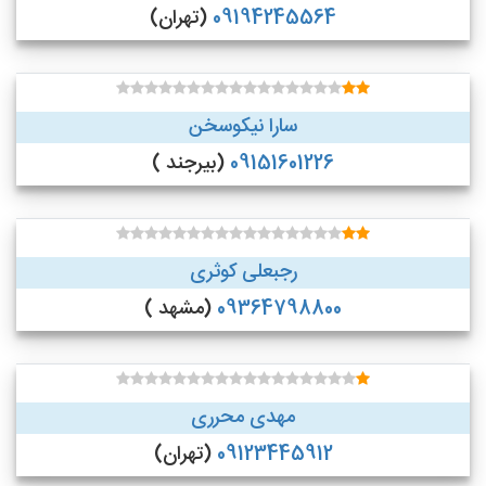
09194245564
(تهران)
سارا نیکوسخن
09151601226
(بیرجند )
رجبعلی کوثری
09364798800
(مشهد )
مهدی محرری
09123445912
(تهران)