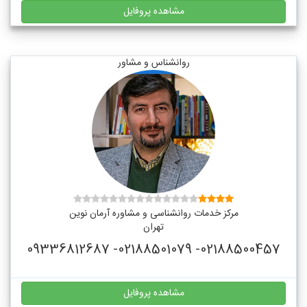
مشاهده پروفایل
روانشناس و مشاور
مرکز خدمات روانشناسی و مشاوره آرمان نوین
تهران
02188500457- 02188501079- 09336812687
مشاهده پروفایل