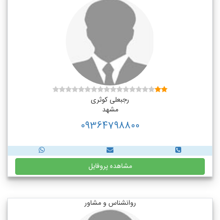
رجبعلی کوثری
مشهد
09364798800
مشاهده پروفایل
روانشناس و مشاور