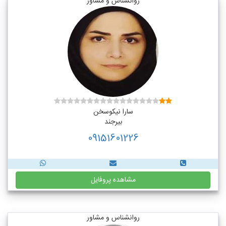
روانشناس و مشاور
سارا نیکوسخن
بیرجند
09151601226
مشاهده پروفایل
روانشناس و مشاور