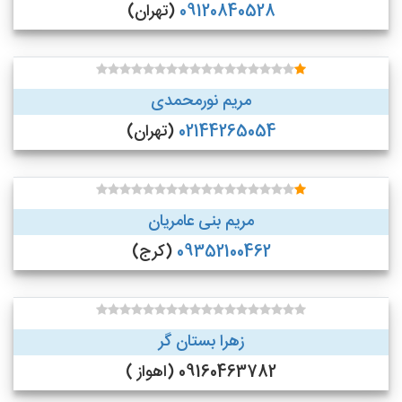
09120840528
(تهران)
مریم نورمحمدی
02144265054
(تهران)
مریم بنی عامریان
09352100462
(کرج)
زهرا بستان گر
09160463782 (اهواز )