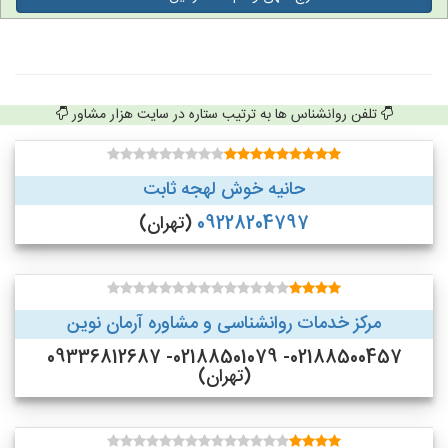
تلفن روانشناس ها به ترتیب ستاره در سایت هزار مشاور
حانیه خوش لهجه ثابت
09228204797
(تهران)
مرکز خدمات روانشناسی و مشاوره آرمان نوین
02188500457- 02188501079- 09336812687
(تهران)