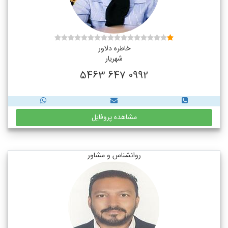
خاطره دلاور
شهریار
0992 647 5463
مشاهده پروفایل
روانشناس و مشاور