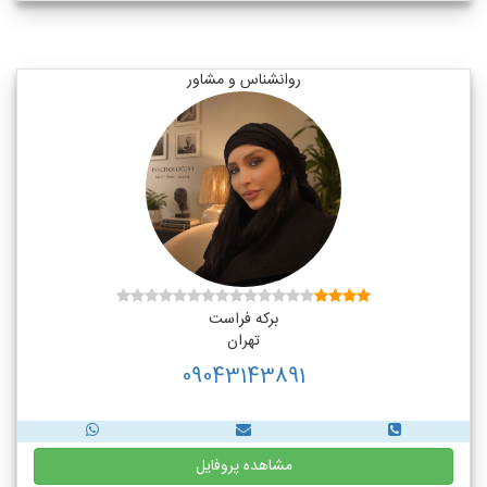
روانشناس و مشاور
برکه فراست
تهران
09043143891
مشاهده پروفایل