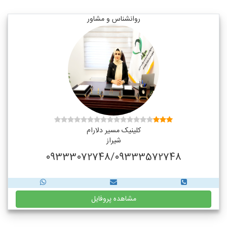
روانشناس و مشاور
کلینیک مسیر دلارام
شیراز
09333072748/09333572748
مشاهده پروفایل