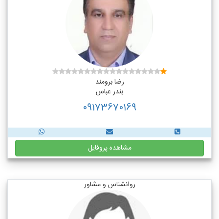
رضا برومند
بندر عباس
09173670169
مشاهده پروفایل
روانشناس و مشاور