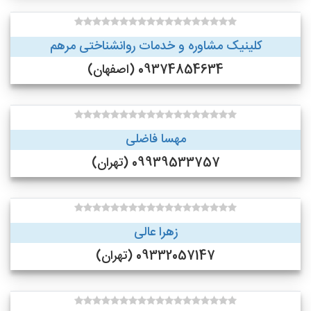
کلینیک مشاوره و خدمات روانشناختی مرهم
09374854634 (اصفهان)
مهسا فاضلی
09939533757 (تهران)
زهرا عالی
09332057147 (تهران)