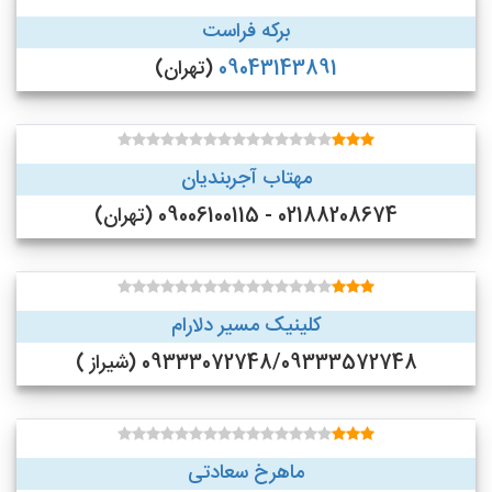
برکه فراست
09043143891
(تهران)
مهتاب آجربندیان
02188208674 - 09006100115 (تهران)
کلینیک مسیر دلارام
09333072748/09333572748 (شیراز )
ماهرخ سعادتی