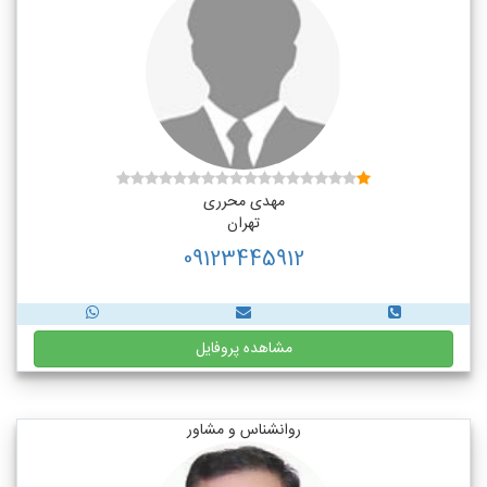
مهدی محرری
تهران
09123445912
مشاهده پروفایل
روانشناس و مشاور