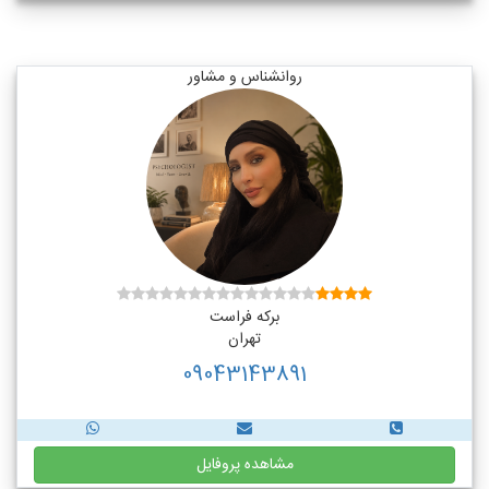
روانشناس و مشاور
برکه فراست
تهران
09043143891
مشاهده پروفایل