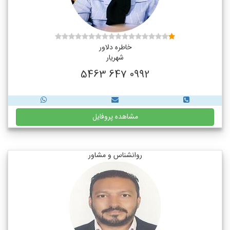
خاطره دلاور
شهریار
0992 647 5463
مشاهده پروفایل
روانشناس و مشاور