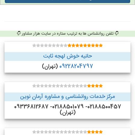
تلفن روانشناس ها به ترتیب ستاره در سایت هزار مشاور
حانیه خوش لهجه ثابت
09228204797
(تهران)
مرکز خدمات روانشناسی و مشاوره آرمان نوین
02188500457- 02188501079- 09336812687
(تهران)