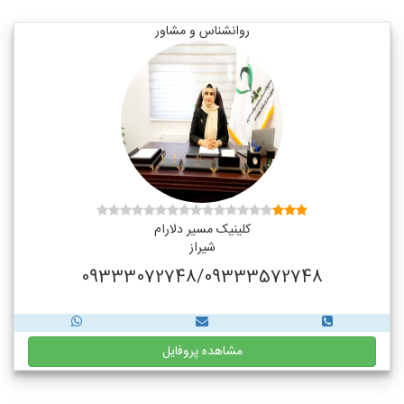
روانشناس و مشاور
کلینیک مسیر دلارام
شیراز
09333072748/09333572748
مشاهده پروفایل