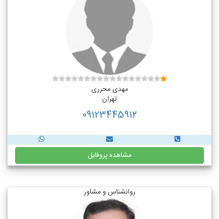
مهدی محرری
تهران
09123445912
مشاهده پروفایل
روانشناس و مشاور