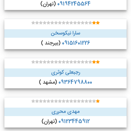
09194245564
(تهران)
سارا نیکوسخن
09151601226
(بیرجند )
رجبعلی کوثری
09364798800
(مشهد )
مهدی محرری
09123445912
(تهران)