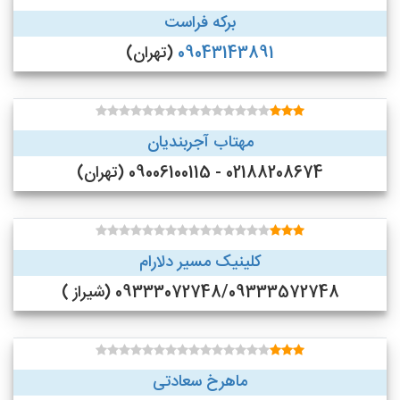
برکه فراست
09043143891
(تهران)
مهتاب آجربندیان
02188208674 - 09006100115 (تهران)
کلینیک مسیر دلارام
09333072748/09333572748 (شیراز )
ماهرخ سعادتی