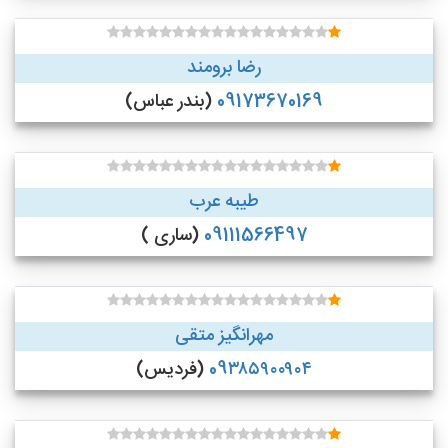
رضا برومند
09173670169
(بندر عباس)
طیبه عرب
09111566497
(ساری )
مهرانگیز متقی
09۳۸۵۹۰۰۹۰۴
(فردیس)