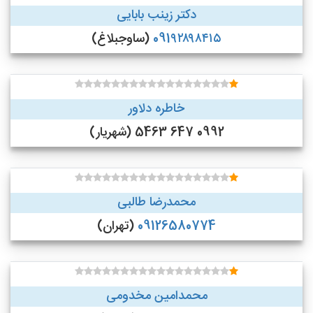
دکتر زینب بابایی
091۹۲۸۹۸۴۱۵
(ساوجبلاغ)
خاطره دلاور
0992 647 5463 (شهریار)
محمدرضا طالبی
09126580774
(تهران)
محمدامین مخدومی