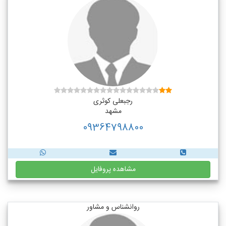
رجبعلی کوثری
مشهد
09364798800
مشاهده پروفایل
روانشناس و مشاور