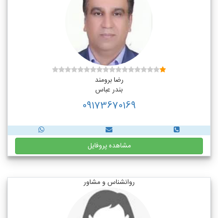
رضا برومند
بندر عباس
09173670169
مشاهده پروفایل
روانشناس و مشاور