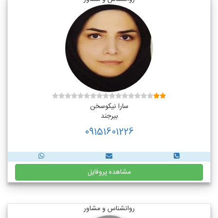
سارا نیکوسخن
بیرجند
09151601226
مشاهده پروفایل
روانشناس و مشاور