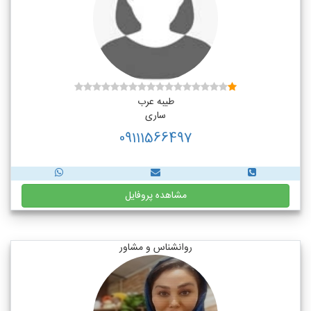
طیبه عرب
ساری
09111566497
مشاهده پروفایل
روانشناس و مشاور