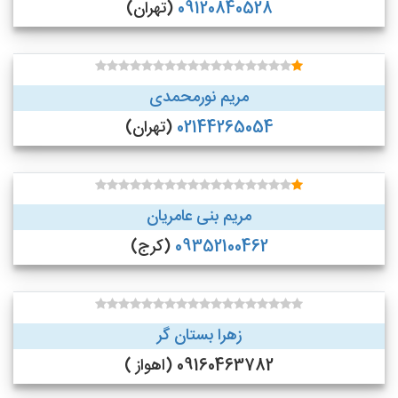
09120840528
(تهران)
مریم نورمحمدی
02144265054
(تهران)
مریم بنی عامریان
09352100462
(کرج)
زهرا بستان گر
09160463782 (اهواز )