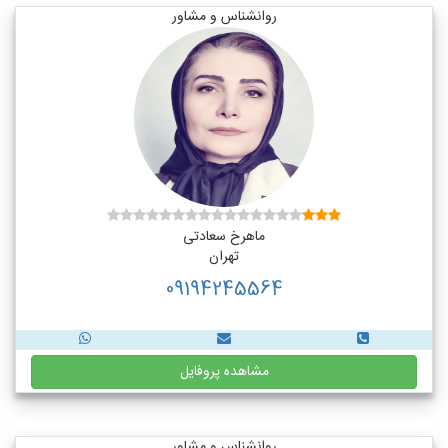
روانشناس و مشاور
ماهرخ سعادتی
تهران
09194245564
مشاهده پروفایل
روانشناس و مشاور