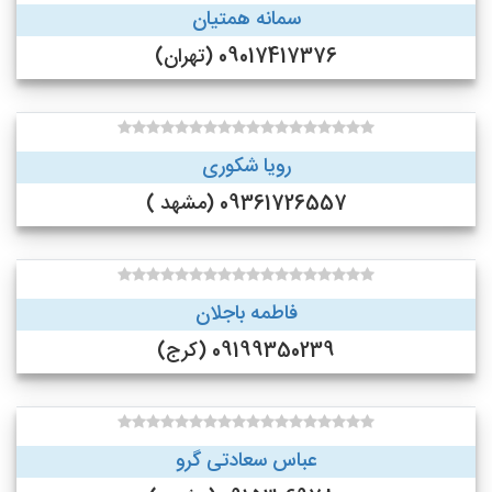
سمانه همتیان
09017417376 (تهران)
رویا شکوری
09361726557 (مشهد )
فاطمه باجلان
09199350239 (کرج)
عباس سعادتی گرو