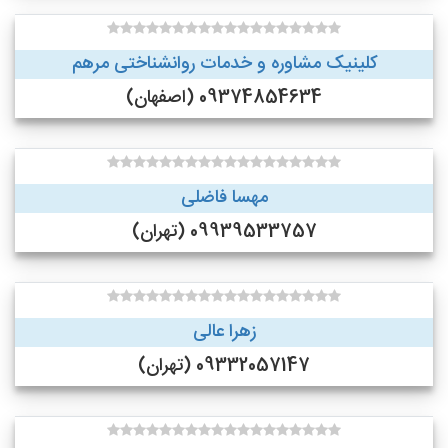
کلینیک مشاوره و خدمات روانشناختی مرهم
09374854634 (اصفهان)
مهسا فاضلی
09939533757 (تهران)
زهرا عالی
09332057147 (تهران)