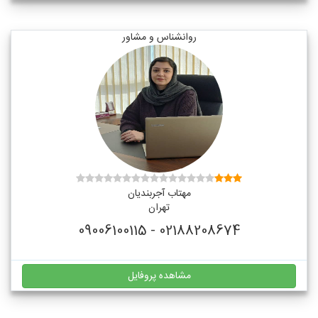
روانشناس و مشاور
مهتاب آجربندیان
تهران
02188208674 - 09006100115
مشاهده پروفایل