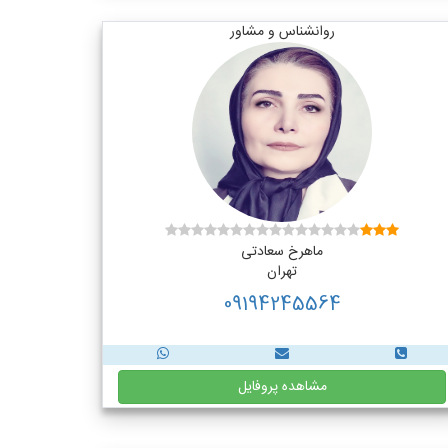
روانشناس و مشاور
ماهرخ سعادتی
تهران
09194245564
مشاهده پروفایل