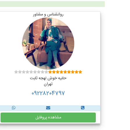
روانشناس و مشاور
حانیه خوش لهجه ثابت
تهران
09228204797
مشاهده پروفایل