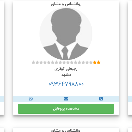
روانشناس و مشاور
رجبعلی کوثری
مشهد
09364798800
مشاهده پروفایل
روانشناس و مشاور