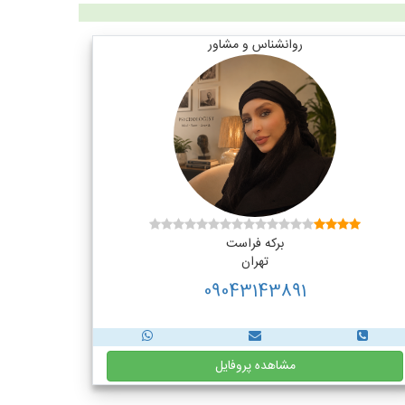
روانشناس و مشاور
برکه فراست
تهران
09043143891
مشاهده پروفایل