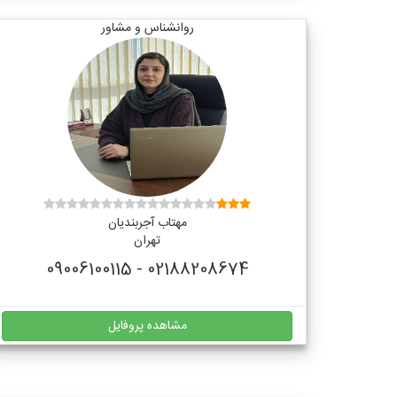
روانشناس و مشاور
مهتاب آجربندیان
تهران
02188208674 - 09006100115
مشاهده پروفایل