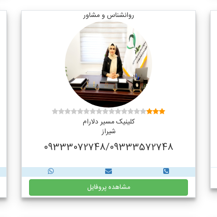
روانشناس و مشاور
کلینیک مسیر دلارام
شیراز
09333072748/09333572748
مشاهده پروفایل