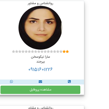
روانشناس و مشاور
سارا نیکوسخن
بیرجند
09151601226
مشاهده پروفایل
روانشناس و مشاور