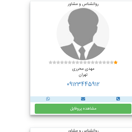
روانشناس و مشاور
مهدی محرری
تهران
09123445912
مشاهده پروفایل
روانشناس و مشاور