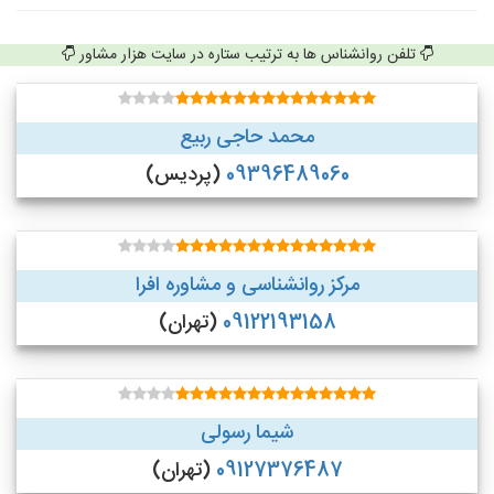
تلفن روانشناس ها به ترتیب ستاره در سایت هزار مشاور
محمد حاجی ربیع
09396489060
(پردیس)
مرکز روانشناسی و مشاوره افرا
09122193158
(تهران)
شیما رسولی
09127376487
(تهران)