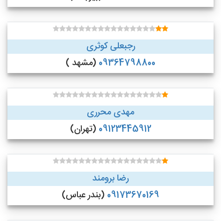
رجبعلی کوثری
09364798800
(مشهد )
مهدی محرری
09123445912
(تهران)
رضا برومند
09173670169
(بندر عباس)