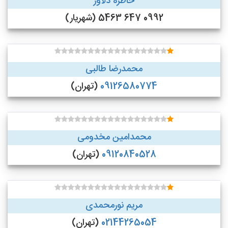
خاطره دلاور
0992 647 5463 (شهریار)
محمدرضا طالبی
09126580774
(تهران)
محمدامین مخدومی
09120840528
(تهران)
مریم نورمحمدی
02144265054
(تهران)