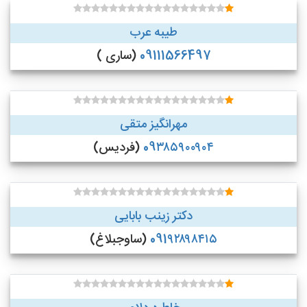
طیبه عرب
09111566497
(ساری )
مهرانگیز متقی
09۳۸۵۹۰۰۹۰۴
(فردیس)
دکتر زینب بابایی
091۹۲۸۹۸۴۱۵
(ساوجبلاغ)