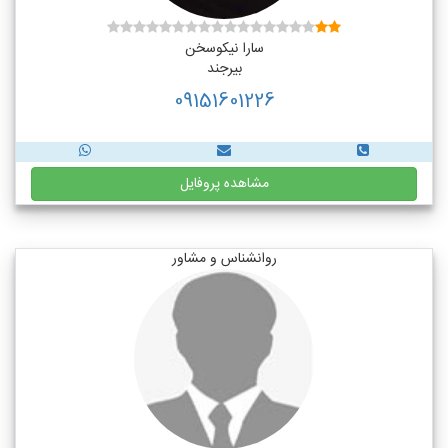
سارا نیکوسخن
بیرجند
09151601226
مشاهده پروفایل
روانشناس و مشاور