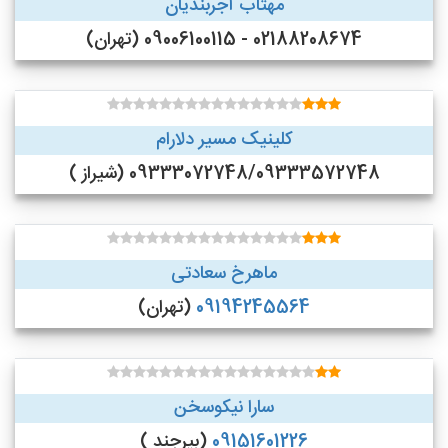
مهتاب آجربندیان
02188208674 - 09006100115 (تهران)
کلینیک مسیر دلارام
09333072748/09333572748 (شیراز )
ماهرخ سعادتی
09194245564
(تهران)
سارا نیکوسخن
09151601226
(بیرجند )