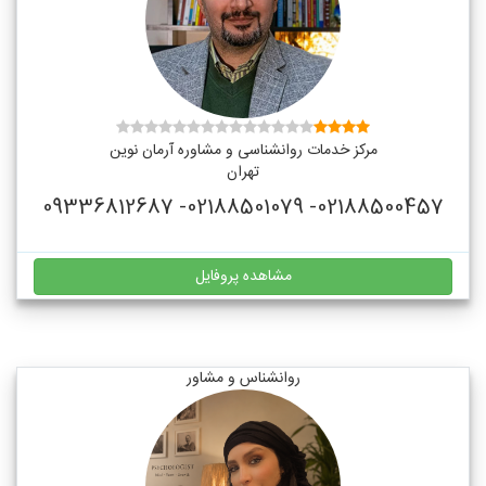
مرکز خدمات روانشناسی و مشاوره آرمان نوین
تهران
02188500457- 02188501079- 09336812687
مشاهده پروفایل
روانشناس و مشاور