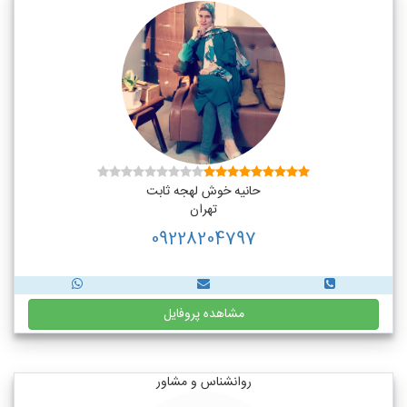
حانیه خوش لهجه ثابت
تهران
09228204797
مشاهده پروفایل
روانشناس و مشاور