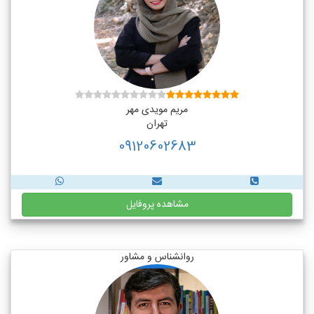
مریم مویدی مهر
تهران
09120602683
مشاهده پروفایل
روانشناس و مشاور