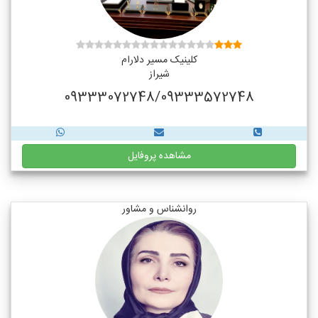
کلینیک مسیر دلارام
شیراز
09333072748/09333572748
مشاهده پروفایل
روانشناس و مشاور