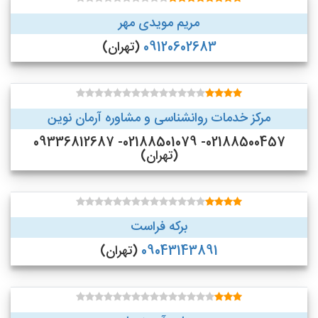
مریم مویدی مهر
09120602683
(تهران)
مرکز خدمات روانشناسی و مشاوره آرمان نوین
02188500457- 02188501079- 09336812687
(تهران)
برکه فراست
09043143891
(تهران)