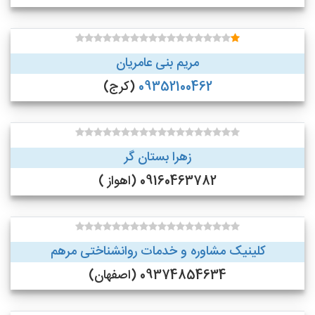
مریم بنی عامریان
09352100462
(کرج)
زهرا بستان گر
09160463782 (اهواز )
کلینیک مشاوره و خدمات روانشناختی مرهم
09374854634 (اصفهان)