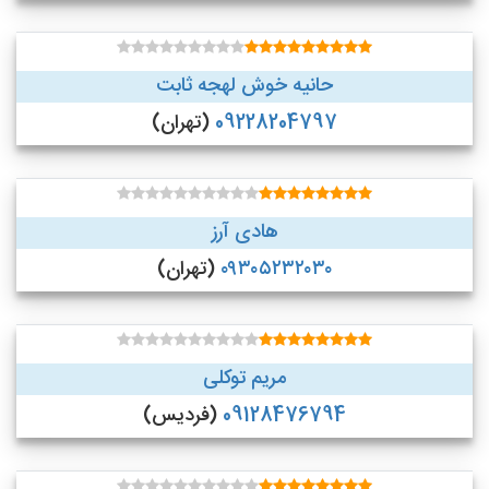
حانیه خوش لهجه ثابت
09228204797
(تهران)
هادی آرز
۰۹۳۰۵۲۳۲۰۳۰
(تهران)
مریم توکلی
09128476794
(فردیس)