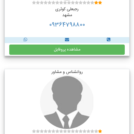
رجبعلی کوثری
مشهد
09364798800
مشاهده پروفایل
روانشناس و مشاور