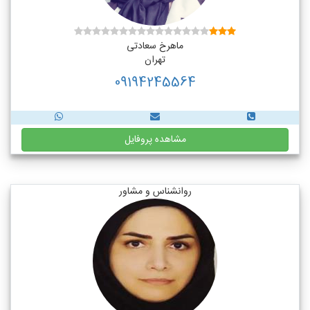
ماهرخ سعادتی
تهران
09194245564
مشاهده پروفایل
روانشناس و مشاور