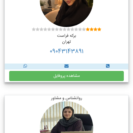
برکه فراست
تهران
09043143891
مشاهده پروفایل
روانشناس و مشاور