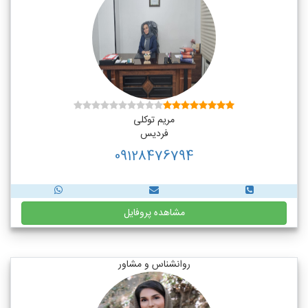
مریم توکلی
فردیس
09128476794
مشاهده پروفایل
روانشناس و مشاور