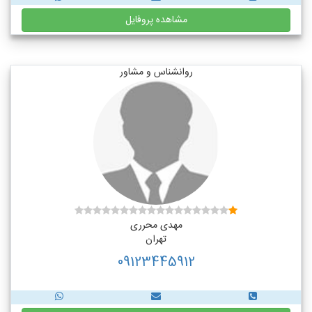
مشاهده پروفایل
روانشناس و مشاور
مهدی محرری
تهران
09123445912