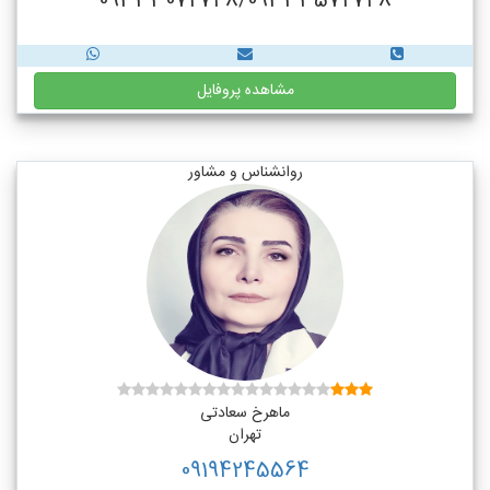
09333072748/09333572748
مشاهده پروفایل
روانشناس و مشاور
ماهرخ سعادتی
تهران
09194245564