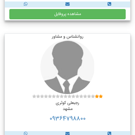
مشاهده پروفایل
روانشناس و مشاور
رجبعلی کوثری
مشهد
09364798800