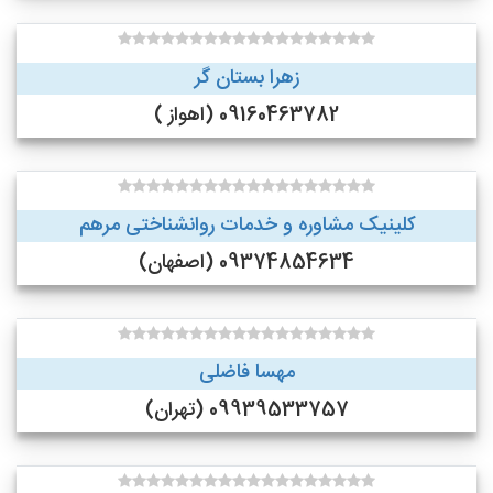
زهرا بستان گر
09160463782 (اهواز )
کلینیک مشاوره و خدمات روانشناختی مرهم
09374854634 (اصفهان)
مهسا فاضلی
09939533757 (تهران)