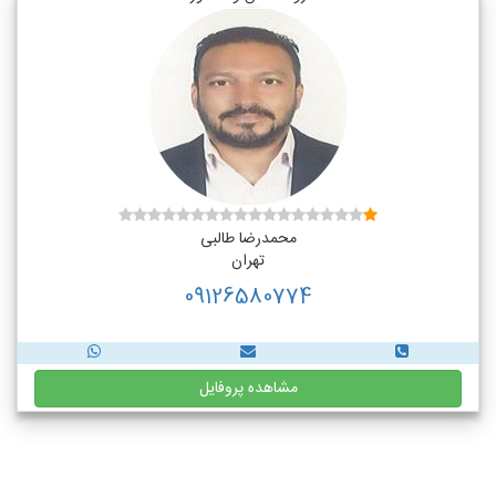
محمدرضا طالبی
تهران
09126580774
مشاهده پروفایل