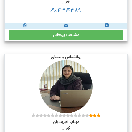
تهران
09043143891
مشاهده پروفایل
روانشناس و مشاور
مهتاب آجربندیان
تهران