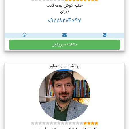
حانیه خوش لهجه ثابت
تهران
09228204797
مشاهده پروفایل
روانشناس و مشاور