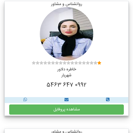
روانشناس و مشاور
خاطره دلاور
شهریار
0992 647 5463
مشاهده پروفایل
روانشناس و مشاور