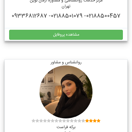
مرکز خدمات روانشناسی و مشاوره آرمان نوین
تهران
02188500457- 02188501079- 09336812687
مشاهده پروفایل
روانشناس و مشاور
برکه فراست