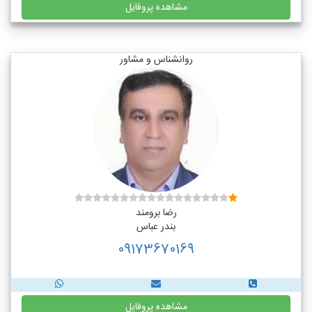
مشاهده پروفایل
روانشناس و مشاور
رضا برومند
بندر عباس
09173670169
مشاهده پروفایل