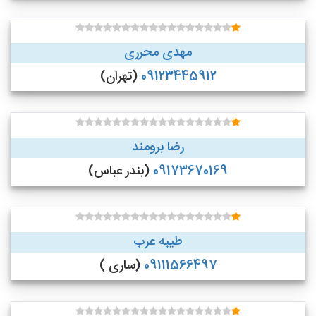
مهدی محرری
09123445912
(تهران)
رضا برومند
09173670169
(بندر عباس)
طیبه عرب
09111566497
(ساری )