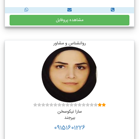
مشاهده پروفایل
روانشناس و مشاور
سارا نیکوسخن
بیرجند
09151601226