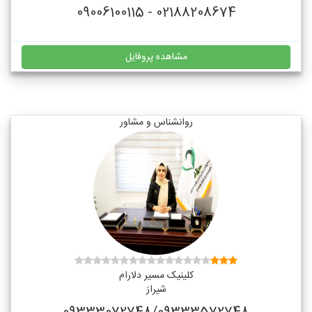
02188208674 - 09006100115
مشاهده پروفایل
روانشناس و مشاور
کلینیک مسیر دلارام
شیراز