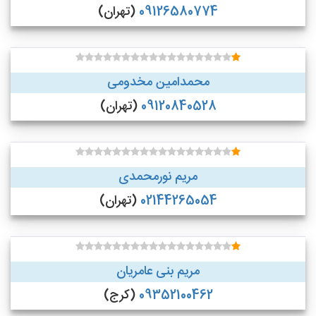
09126580774
(تهران)
محمدامین مخدومی
09120840528
(تهران)
مریم نورمحمدی
02144265054
(تهران)
مریم بنی عامریان
09352100462
(کرج)