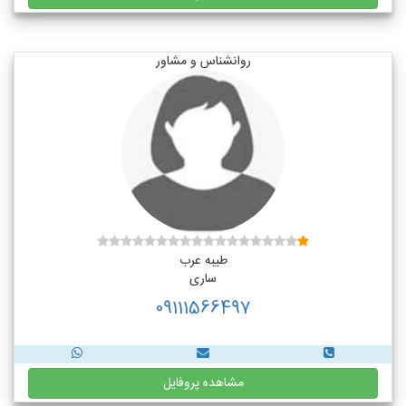
روانشناس و مشاور
طیبه عرب
ساری
09111566497
مشاهده پروفایل