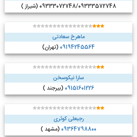
09333072748/09333572748 (شیراز )
ماهرخ سعادتی
09194245564
(تهران)
سارا نیکوسخن
09151601226
(بیرجند )
رجبعلی کوثری
09364798800
(مشهد )