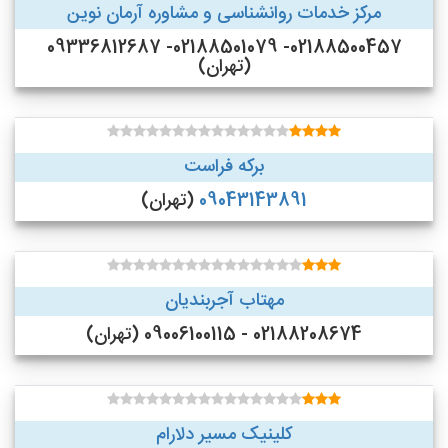
مرکز خدمات روانشناسی و مشاوره آرمان نوین
02188500457- 02188501079- 09336812687
(تهران)
برکه فراست
09043143891
(تهران)
مهتاب آجربندیان
02188208674 - 09006100115 (تهران)
کلینیک مسیر دلارام