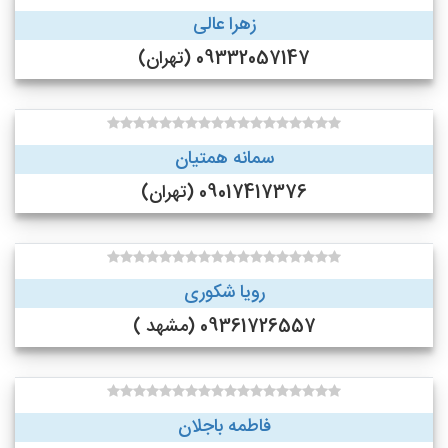
زهرا عالی
09332057147 (تهران)
سمانه همتیان
09017417376 (تهران)
رویا شکوری
09361726557 (مشهد )
فاطمه باجلان