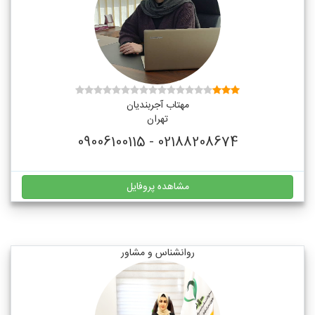
مهتاب آجربندیان
تهران
02188208674 - 09006100115
مشاهده پروفایل
روانشناس و مشاور