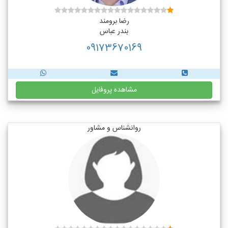
رضا برومند
بندر عباس
09173670169
مشاهده پروفایل
روانشناس و مشاور