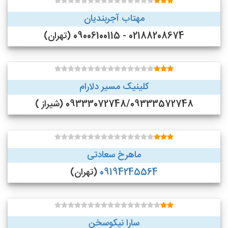
مهتاب آجربندیان
02188208674 - 09006100115 (تهران)
کلینیک مسیر دلارام
09333072748/09333572748 (شیراز )
ماهرخ سعادتی
09194245564
(تهران)
سارا نیکوسخن