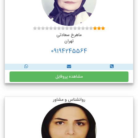
ماهرخ سعادتی
تهران
09194245564
مشاهده پروفایل
روانشناس و مشاور