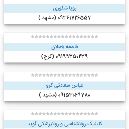
رویا شکوری
09361726557 (مشهد )
فاطمه باجلان
09199350239 (کرج)
عباس سعادتی گرو
09153069780 (مشهد )
کلینیک روانشناسی و روانپزشکی آوید