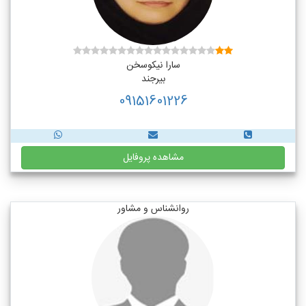
سارا نیکوسخن
بیرجند
09151601226
مشاهده پروفایل
روانشناس و مشاور