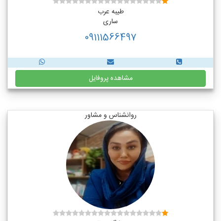
طیبه عرب
ساری
09111566497
مشاهده پروفایل
روانشناس و مشاور