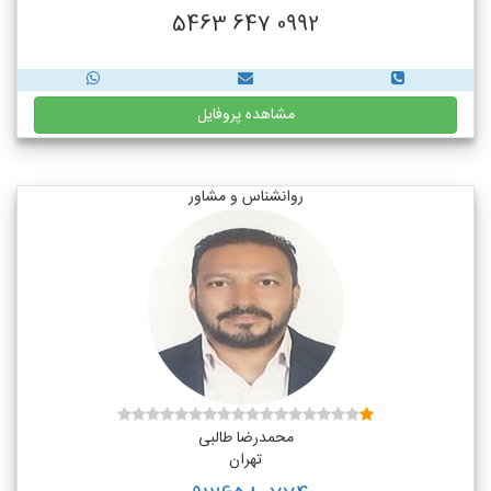
0992 647 5463
مشاهده پروفایل
روانشناس و مشاور
محمدرضا طالبی
تهران