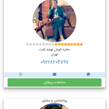
حانیه خوش لهجه ثابت
تهران
09228204797
مشاهده پروفایل
روانشناس و مشاور