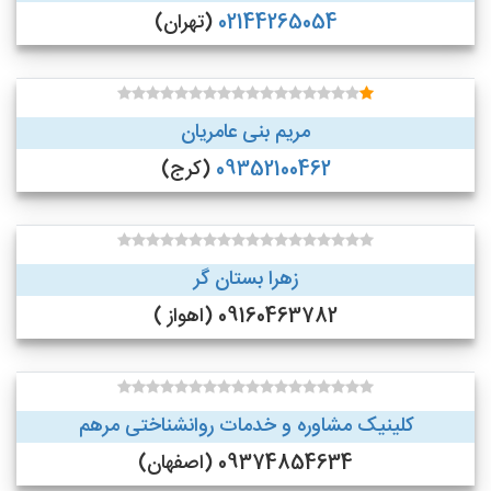
02144265054
(تهران)
مریم بنی عامریان
09352100462
(کرج)
زهرا بستان گر
09160463782 (اهواز )
کلینیک مشاوره و خدمات روانشناختی مرهم
09374854634 (اصفهان)