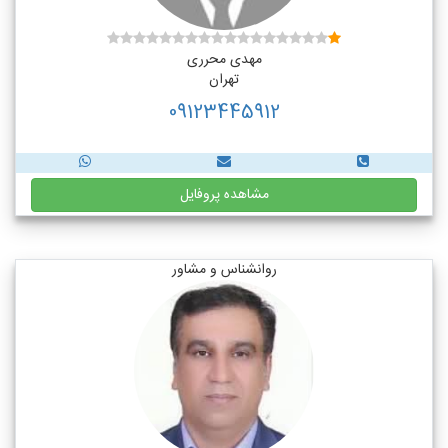
مهدی محرری
تهران
09123445912
مشاهده پروفایل
روانشناس و مشاور