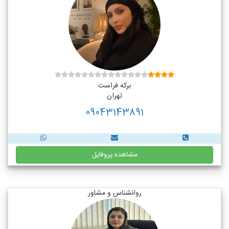
برکه فراست
تهران
09043143891
مشاهده پروفایل
روانشناس و مشاور