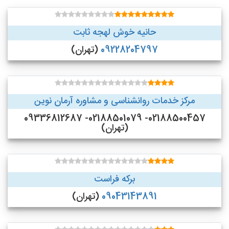
حانیه خوش لهجه ثابت
09228204797
(تهران)
مرکز خدمات روانشناسی و مشاوره آرمان نوین
02188500457- 02188501079- 09336812687
(تهران)
برکه فراست
09043143891
(تهران)