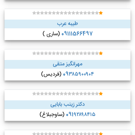
طیبه عرب
09111566497
(ساری )
مهرانگیز متقی
09۳۸۵۹۰۰۹۰۴
(فردیس)
دکتر زینب بابایی
091۹۲۸۹۸۴۱۵
(ساوجبلاغ)