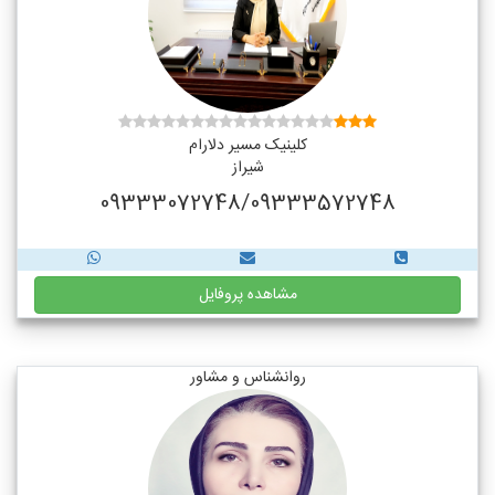
کلینیک مسیر دلارام
شیراز
09333072748/09333572748
مشاهده پروفایل
روانشناس و مشاور