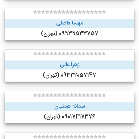
مهسا فاضلی
09939533757 (تهران)
زهرا عالی
09332057147 (تهران)
سمانه همتیان
09017417376 (تهران)