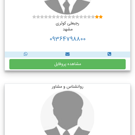
رجبعلی کوثری
مشهد
09364798800
مشاهده پروفایل
روانشناس و مشاور