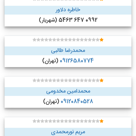
خاطره دلاور
0992 647 5463 (شهریار)
محمدرضا طالبی
09126580774
(تهران)
محمدامین مخدومی
09120840528
(تهران)
مریم نورمحمدی