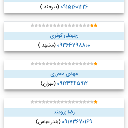
09151601226
(بیرجند )
رجبعلی کوثری
09364798800
(مشهد )
مهدی محرری
09123445912
(تهران)
رضا برومند
09173670169
(بندر عباس)