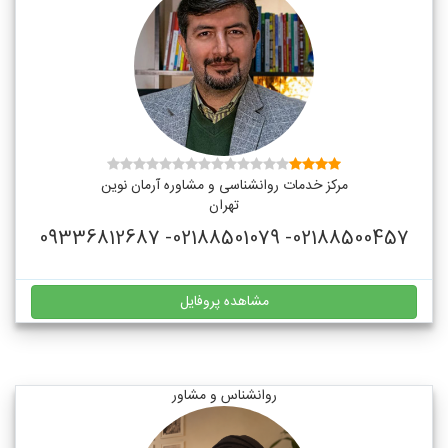
مرکز خدمات روانشناسی و مشاوره آرمان نوین
تهران
02188500457- 02188501079- 09336812687
مشاهده پروفایل
روانشناس و مشاور