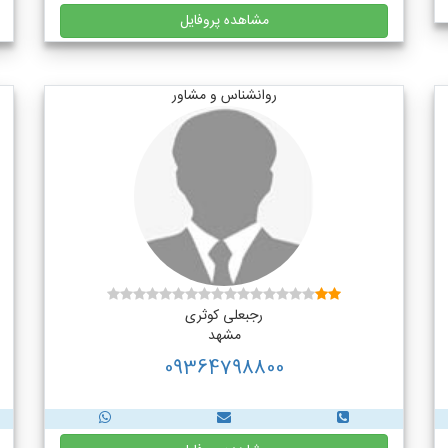
مشاهده پروفایل
روانشناس و مشاور
رجبعلی کوثری
مشهد
09364798800