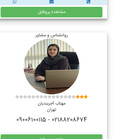
مشاهده پروفایل
روانشناس و مشاور
مهتاب آجربندیان
تهران
02188208674 - 09006100115