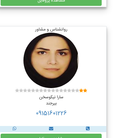
مشاهده پروفایل
روانشناس و مشاور
سارا نیکوسخن
بیرجند
09151601226