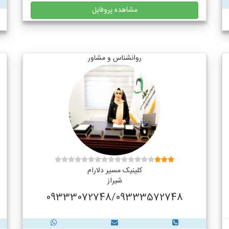
مشاهده پروفایل
روانشناس و مشاور
کلینیک مسیر دلارام
شیراز
09333072748/09333572748