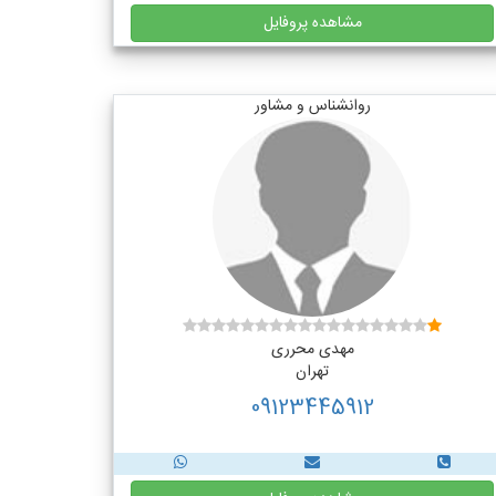
مشاهده پروفایل
روانشناس و مشاور
مهدی محرری
تهران
09123445912