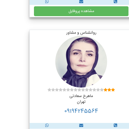
مشاهده پروفایل
روانشناس و مشاور
ماهرخ سعادتی
تهران
09194245564