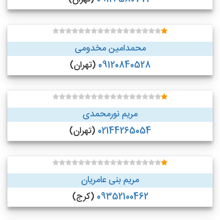
محمدامین مخدومی
09120840528
(تهران)
مریم نورمحمدی
02144265054
(تهران)
مریم بنی عامریان
09352100462
(کرج)