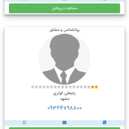
مشاهده پروفایل
روانشناس و مشاور
رجبعلی کوثری
مشهد
09364798800