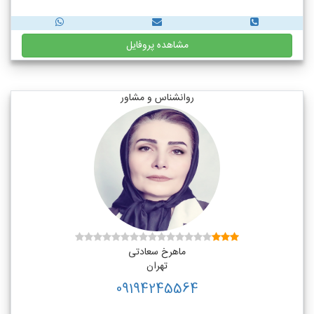
مشاهده پروفایل
روانشناس و مشاور
ماهرخ سعادتی
تهران
09194245564