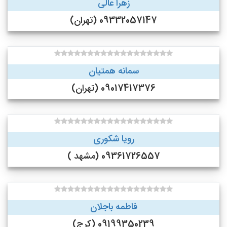
زهرا عالی
09332057147 (تهران)
سمانه همتیان
09017417376 (تهران)
رویا شکوری
09361726557 (مشهد )
فاطمه باجلان
09199350239 (کرج)