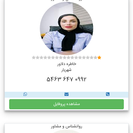
خاطره دلاور
شهریار
0992 647 5463
مشاهده پروفایل
روانشناس و مشاور