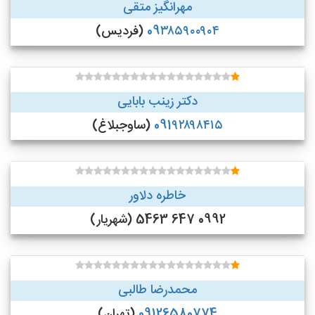
مهرانگیز متقی
09۳۸۵۹۰۰۹۰۴
(فردیس)
دکتر زینب بابایی
091۹۲۸۹۸۴۱۵
(ساوجبلاغ)
خاطره دلاور
0992 647 5463 (شهریار)
محمدرضا طالبی
09126580774
(تهران)