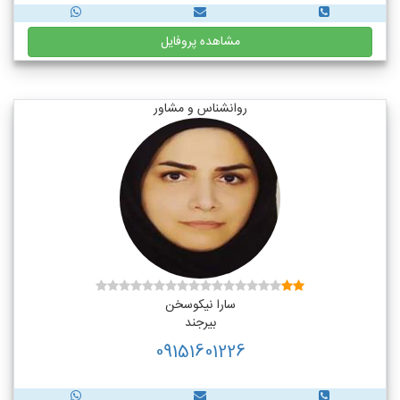
مشاهده پروفایل
روانشناس و مشاور
سارا نیکوسخن
بیرجند
09151601226