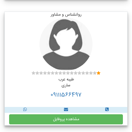
روانشناس و مشاور
طیبه عرب
ساری
09111566497
مشاهده پروفایل