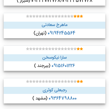
09333072748/09333572748 (شیراز )
ماهرخ سعادتی
09194245564
(تهران)
سارا نیکوسخن
09151601226
(بیرجند )
رجبعلی کوثری
09364798800
(مشهد )