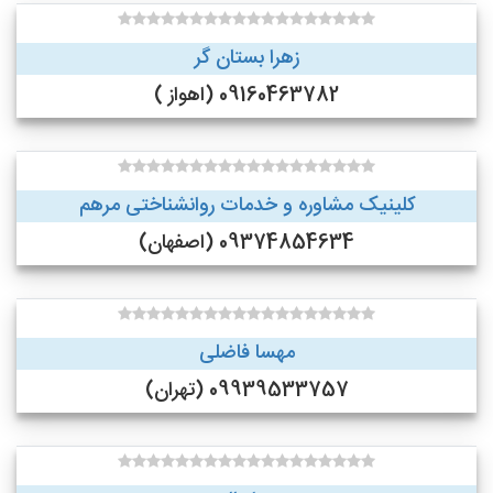
زهرا بستان گر
09160463782 (اهواز )
کلینیک مشاوره و خدمات روانشناختی مرهم
09374854634 (اصفهان)
مهسا فاضلی
09939533757 (تهران)