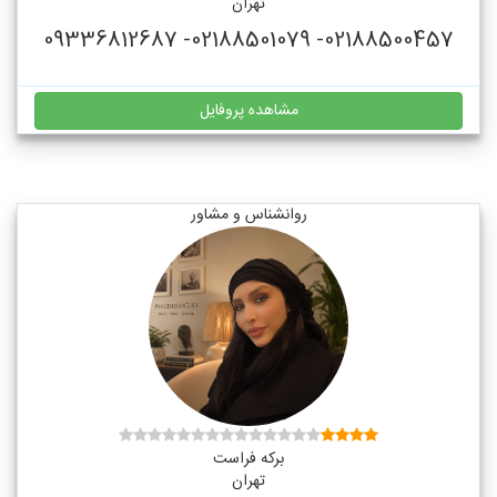
تهران
02188500457- 02188501079- 09336812687
مشاهده پروفایل
روانشناس و مشاور
برکه فراست
تهران