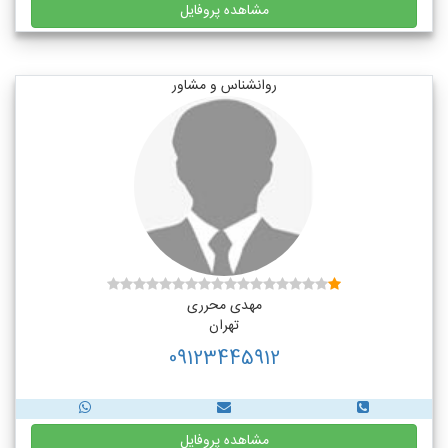
مشاهده پروفایل
روانشناس و مشاور
مهدی محرری
تهران
09123445912
مشاهده پروفایل