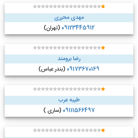
مهدی محرری
09123445912
(تهران)
رضا برومند
09173670169
(بندر عباس)
طیبه عرب
09111566497
(ساری )