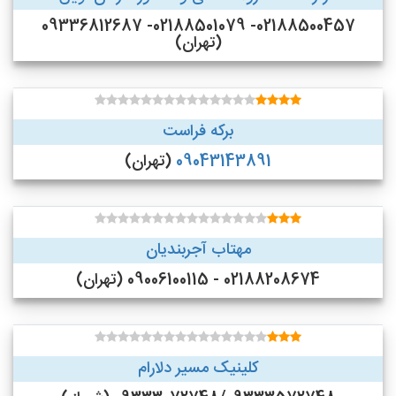
02188500457- 02188501079- 09336812687
(تهران)
برکه فراست
09043143891
(تهران)
مهتاب آجربندیان
02188208674 - 09006100115 (تهران)
کلینیک مسیر دلارام