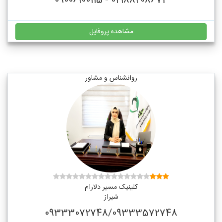
02188208674 - 09006100115
مشاهده پروفایل
روانشناس و مشاور
کلینیک مسیر دلارام
شیراز
09333072748/09333572748