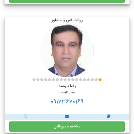
روانشناس و مشاور
رضا برومند
بندر عباس
09173670169
مشاهده پروفایل