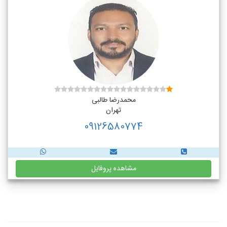
محمدرضا طالبی
تهران
09126580774
مشاهده پروفایل