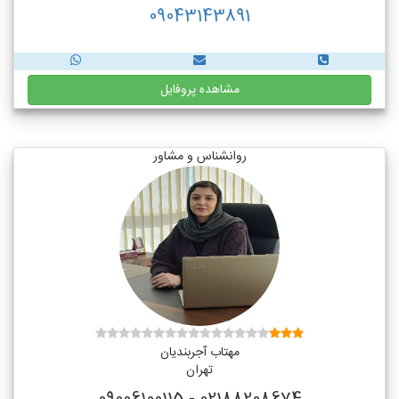
09043143891
مشاهده پروفایل
روانشناس و مشاور
مهتاب آجربندیان
تهران