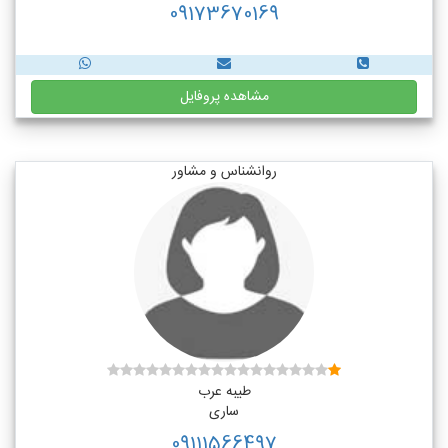
09173670169
مشاهده پروفایل
روانشناس و مشاور
طیبه عرب
ساری
09111566497