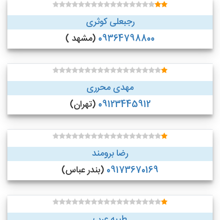
رجبعلی کوثری
09364798800
(مشهد )
مهدی محرری
09123445912
(تهران)
رضا برومند
09173670169
(بندر عباس)
طیبه عرب