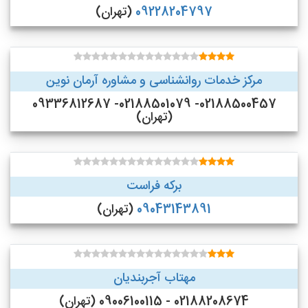
09228204797
(تهران)
مرکز خدمات روانشناسی و مشاوره آرمان نوین
02188500457- 02188501079- 09336812687
(تهران)
برکه فراست
09043143891
(تهران)
مهتاب آجربندیان
02188208674 - 09006100115 (تهران)