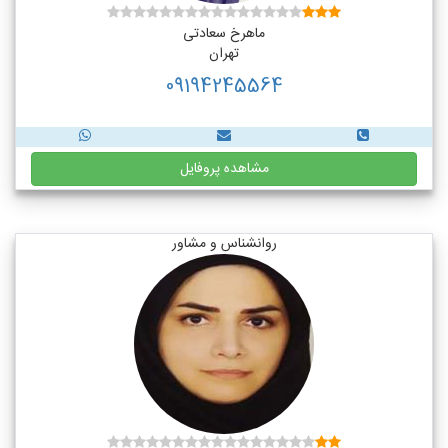
ماهرخ سعادتی
تهران
09194245564
مشاهده پروفایل
روانشناس و مشاور