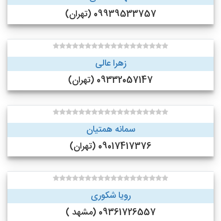
09939533757 (تهران)
زهرا عالی
09332057147 (تهران)
سمانه همتیان
09017417376 (تهران)
رویا شکوری
09361726557 (مشهد )