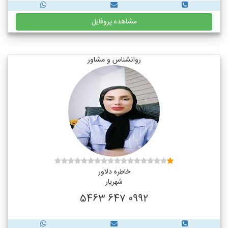
مشاهده پروفایل
روانشناس و مشاور
خاطره دلاور
شهریار
0992 647 5463