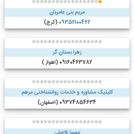
مریم بنی عامریان
09352100462
(کرج)
زهرا بستان گر
09160463782 (اهواز )
کلینیک مشاوره و خدمات روانشناختی مرهم
09374854634 (اصفهان)
مهسا فاضلی