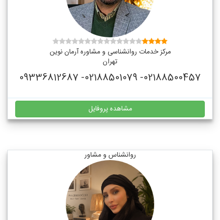
مرکز خدمات روانشناسی و مشاوره آرمان نوین
تهران
02188500457- 02188501079- 09336812687
مشاهده پروفایل
روانشناس و مشاور