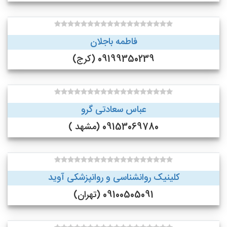
فاطمه باجلان
09199350239 (کرج)
عباس سعادتی گرو
09153069780 (مشهد )
کلینیک روانشناسی و روانپزشکی آوید
09100505091 (تهران)