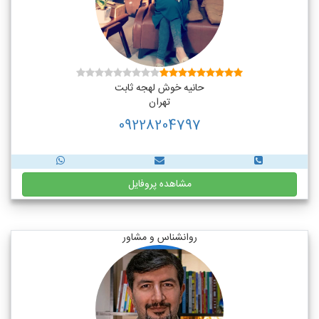
حانیه خوش لهجه ثابت
تهران
09228204797
مشاهده پروفایل
روانشناس و مشاور