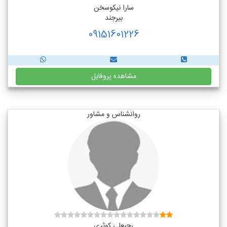
سارا نیکوسخن
بیرجند
09151601226
مشاهده پروفایل
روانشناس و مشاور
رجبعلی کوثری