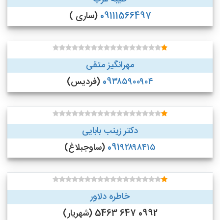
09111566497
(ساری )
مهرانگیز متقی
09۳۸۵۹۰۰۹۰۴
(فردیس)
دکتر زینب بابایی
091۹۲۸۹۸۴۱۵
(ساوجبلاغ)
خاطره دلاور
0992 647 5463 (شهریار)