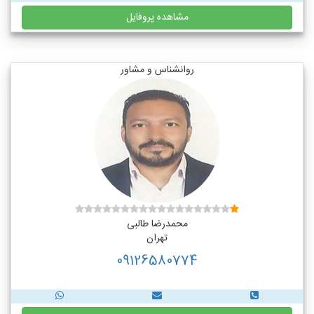
مشاهده پروفایل
روانشناس و مشاور
محمدرضا طالبی
تهران
09126580774