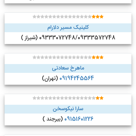
کلینیک مسیر دلارام
09333072748/09333572748 (شیراز )
ماهرخ سعادتی
09194245564
(تهران)
سارا نیکوسخن
09151601226
(بیرجند )