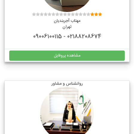
مهتاب آجربندیان
تهران
02188208674 - 09006100115
مشاهده پروفایل
روانشناس و مشاور