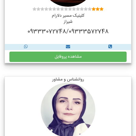
کلینیک مسیر دلارام
شیراز
09333072748/09333572748
مشاهده پروفایل
روانشناس و مشاور