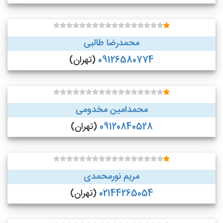
محمدرضا طالبی
09126580774
(تهران)
محمدامین مخدومی
09120840528
(تهران)
مریم نورمحمدی
02144265054
(تهران)