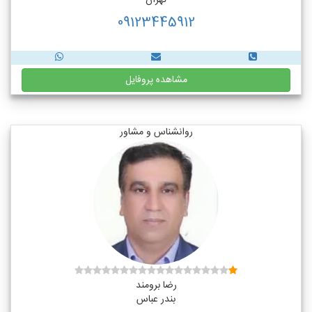
تهران
09123445912
مشاهده پروفایل
روانشناس و مشاور
رضا برومند
بندر عباس