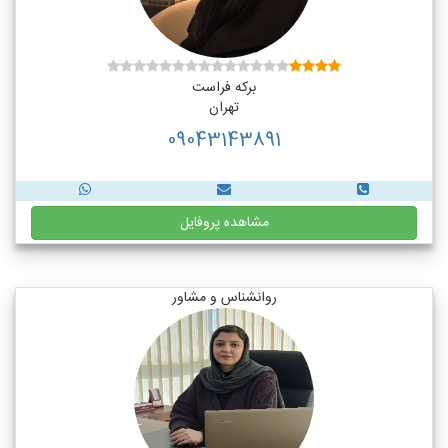
برکه فراست
تهران
09043143891
مشاهده پروفایل
روانشناس و مشاور