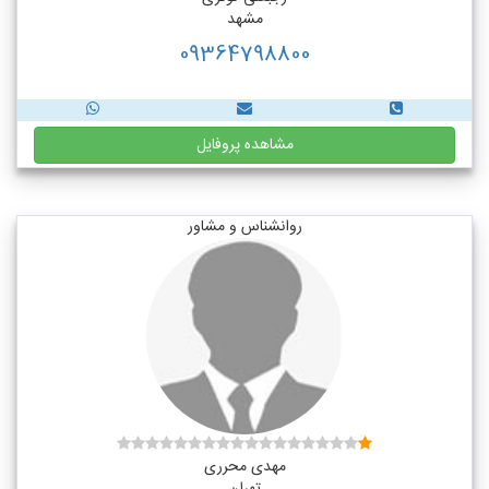
مشهد
09364798800
مشاهده پروفایل
روانشناس و مشاور
مهدی محرری