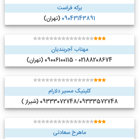
برکه فراست
09043143891
(تهران)
مهتاب آجربندیان
02188208674 - 09006100115 (تهران)
کلینیک مسیر دلارام
09333072748/09333572748 (شیراز )
ماهرخ سعادتی