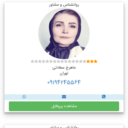
روانشناس و مشاور
ماهرخ سعادتی
تهران
09194245564
مشاهده پروفایل
روانشناس و مشاور