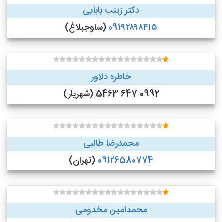
دکتر زینب بابایی
091۹۲۸۹۸۴۱۵
(ساوجبلاغ)
خاطره دلاور
0992 647 5463 (شهریار)
محمدرضا طالبی
09126580774
(تهران)
محمدامین مخدومی