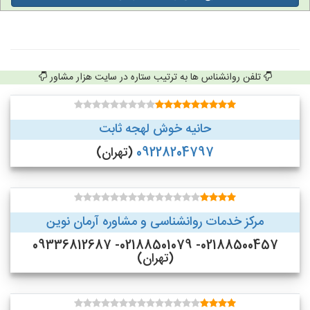
تلفن روانشناس ها به ترتیب ستاره در سایت هزار مشاور
حانیه خوش لهجه ثابت
09228204797
(تهران)
مرکز خدمات روانشناسی و مشاوره آرمان نوین
02188500457- 02188501079- 09336812687
(تهران)