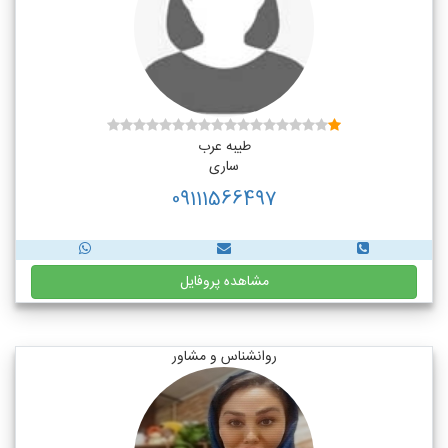
طیبه عرب
ساری
09111566497
مشاهده پروفایل
روانشناس و مشاور