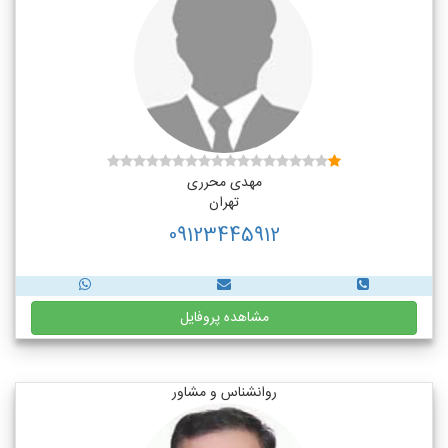
مهدی محرری
تهران
09123445912
مشاهده پروفایل
روانشناس و مشاور