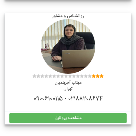
روانشناس و مشاور
مهتاب آجربندیان
تهران
02188208674 - 09006100115
مشاهده پروفایل