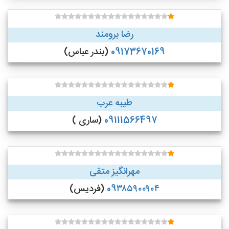
رضا برومند
09173670169
(بندر عباس)
طیبه عرب
09111566497
(ساری )
مهرانگیز متقی
09۳۸۵۹۰۰۹۰۴
(فردیس)