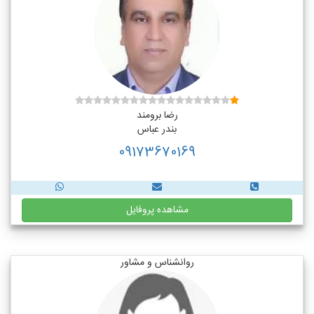
رضا برومند
بندر عباس
09173670169
مشاهده پروفایل
روانشناس و مشاور