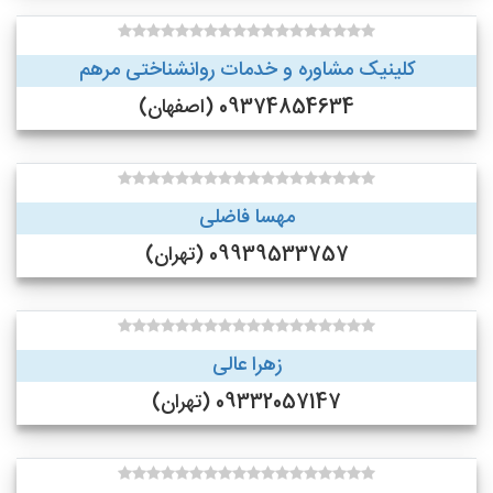
کلینیک مشاوره و خدمات روانشناختی مرهم
09374854634 (اصفهان)
مهسا فاضلی
09939533757 (تهران)
زهرا عالی
09332057147 (تهران)