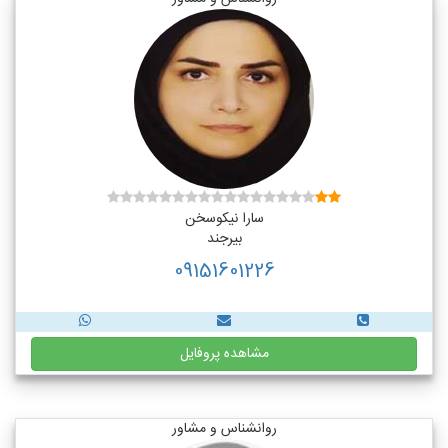
سارا نیکوسخن
بیرجند
09151601226
مشاهده پروفایل
روانشناس و مشاور