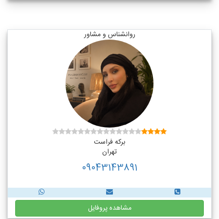
روانشناس و مشاور
برکه فراست
تهران
09043143891
مشاهده پروفایل