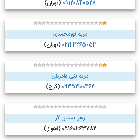
09120840528
(تهران)
مریم نورمحمدی
02144265054
(تهران)
مریم بنی عامریان
09352100462
(کرج)
زهرا بستان گر
09160463782 (اهواز )