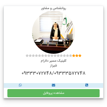
روانشناس و مشاور
کلینیک مسیر دلارام
شیراز
09333072748/09333572748
مشاهده پروفایل