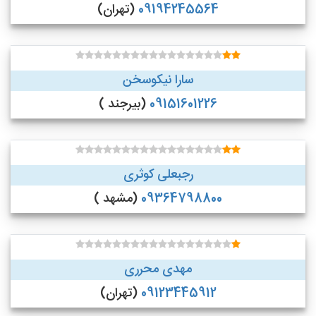
09194245564
(تهران)
سارا نیکوسخن
09151601226
(بیرجند )
رجبعلی کوثری
09364798800
(مشهد )
مهدی محرری
09123445912
(تهران)