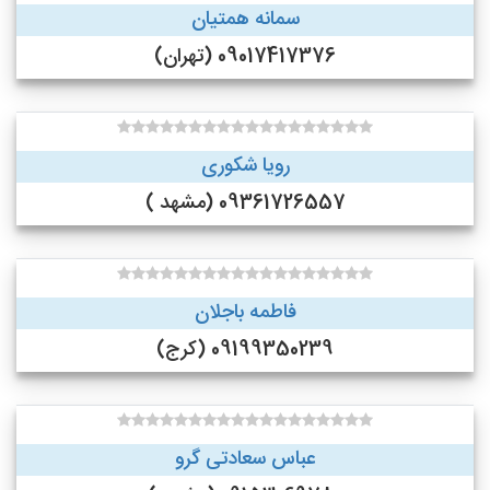
سمانه همتیان
09017417376 (تهران)
رویا شکوری
09361726557 (مشهد )
فاطمه باجلان
09199350239 (کرج)
عباس سعادتی گرو