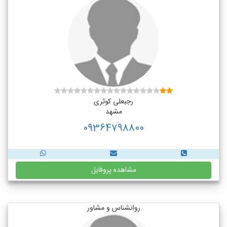
رجبعلی کوثری
مشهد
09364798800
مشاهده پروفایل
روانشناس و مشاور