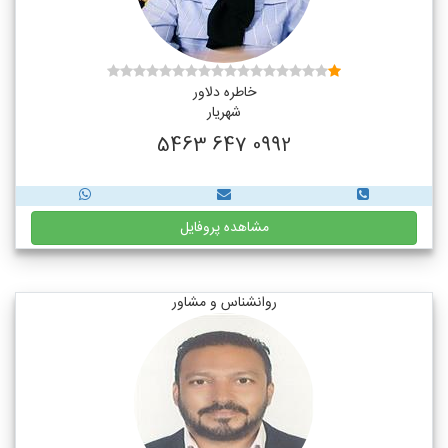
خاطره دلاور
شهریار
0992 647 5463
مشاهده پروفایل
روانشناس و مشاور