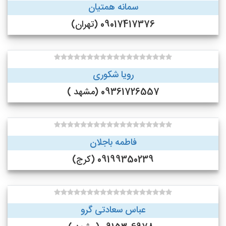
سمانه همتیان
09017417376 (تهران)
رویا شکوری
09361726557 (مشهد )
فاطمه باجلان
09199350239 (کرج)
عباس سعادتی گرو