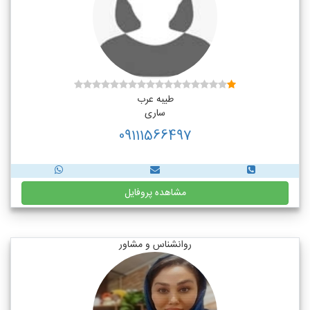
طیبه عرب
ساری
09111566497
مشاهده پروفایل
روانشناس و مشاور