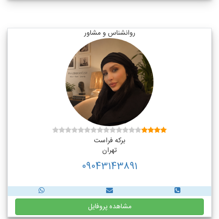
روانشناس و مشاور
برکه فراست
تهران
09043143891
مشاهده پروفایل