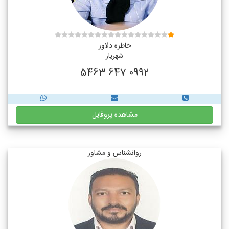
خاطره دلاور
شهریار
0992 647 5463
مشاهده پروفایل
روانشناس و مشاور