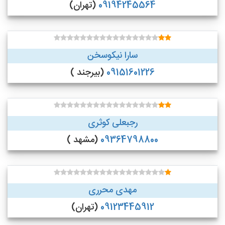
09194245564
(تهران)
سارا نیکوسخن
09151601226
(بیرجند )
رجبعلی کوثری
09364798800
(مشهد )
مهدی محرری
09123445912
(تهران)