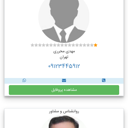
مهدی محرری
تهران
09123445912
مشاهده پروفایل
روانشناس و مشاور