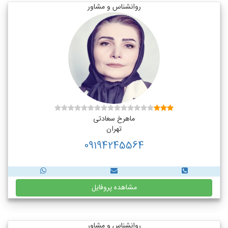
روانشناس و مشاور
ماهرخ سعادتی
تهران
09194245564
مشاهده پروفایل
روانشناس و مشاور