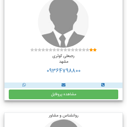
رجبعلی کوثری
مشهد
09364798800
مشاهده پروفایل
روانشناس و مشاور