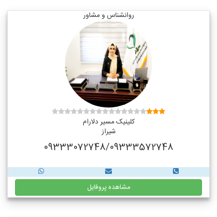
روانشناس و مشاور
کلینیک مسیر دلارام
شیراز
09333072748/09333572748
مشاهده پروفایل