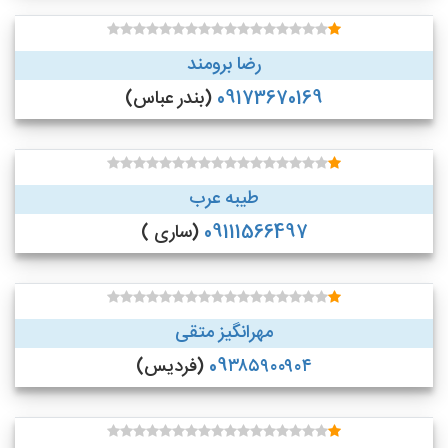
رضا برومند
09173670169
(بندر عباس)
طیبه عرب
09111566497
(ساری )
مهرانگیز متقی
09۳۸۵۹۰۰۹۰۴
(فردیس)