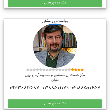
مشاهده پروفایل
روانشناس و مشاور
مرکز خدمات روانشناسی و مشاوره آرمان نوین
تهران
02188500457- 02188501079- 09336812687
مشاهده پروفایل