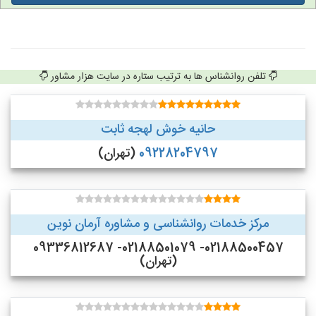
تلفن روانشناس ها به ترتیب ستاره در سایت هزار مشاور
حانیه خوش لهجه ثابت
09228204797
(تهران)
مرکز خدمات روانشناسی و مشاوره آرمان نوین
02188500457- 02188501079- 09336812687
(تهران)