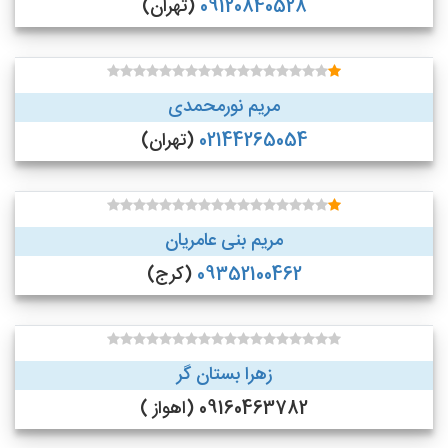
09120840528
(تهران)
مریم نورمحمدی
02144265054
(تهران)
مریم بنی عامریان
09352100462
(کرج)
زهرا بستان گر
09160463782 (اهواز )