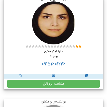
سارا نیکوسخن
بیرجند
09151601226
مشاهده پروفایل
روانشناس و مشاور