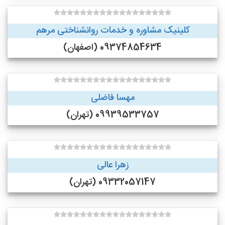
کلینیک مشاوره و خدمات روانشناختی مرهم
09374854634 (اصفهان)
مهسا فاضلی
09939533757 (تهران)
زهرا عالی
09332057147 (تهران)