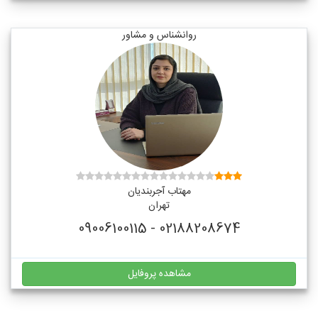
روانشناس و مشاور
مهتاب آجربندیان
تهران
02188208674 - 09006100115
مشاهده پروفایل