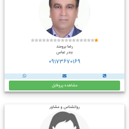
رضا برومند
بندر عباس
09173670169
مشاهده پروفایل
روانشناس و مشاور