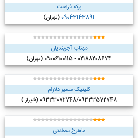
برکه فراست
09043143891
(تهران)
مهتاب آجربندیان
02188208674 - 09006100115 (تهران)
کلینیک مسیر دلارام
09333072748/09333572748 (شیراز )
ماهرخ سعادتی