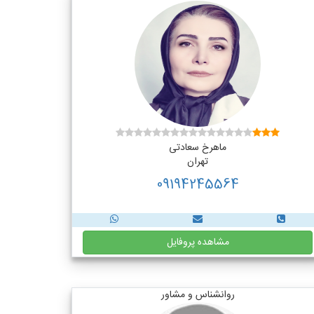
ماهرخ سعادتی
تهران
09194245564
مشاهده پروفایل
روانشناس و مشاور