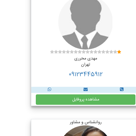
مهدی محرری
تهران
09123445912
مشاهده پروفایل
روانشناس و مشاور