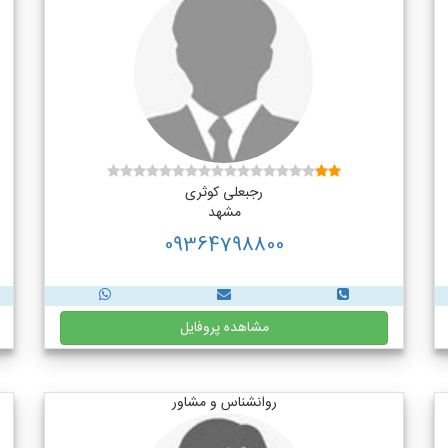
رجبعلی کوثری
مشهد
09364798800
مشاهده پروفایل
روانشناس و مشاور