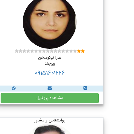
سارا نیکوسخن
بیرجند
09151601226
مشاهده پروفایل
روانشناس و مشاور