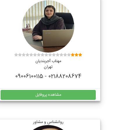
مهتاب آجربندیان
تهران
02188208674 - 09006100115
مشاهده پروفایل
روانشناس و مشاور