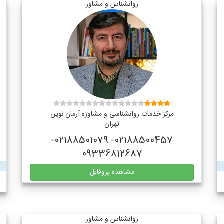
روانشناس و مشاور
مرکز خدمات روانشناسی و مشاوره آرمان نوین
تهران
02188500457- 02188501079-
09336812687
مشاهده پروفایل
روانشناس و مشاور