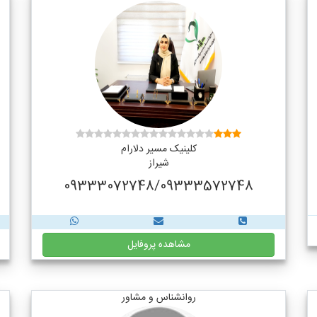
کلینیک مسیر دلارام
شیراز
09333072748/09333572748
مشاهده پروفایل
روانشناس و مشاور