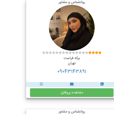
روانشناس و مشاور
برکه فراست
تهران
09043143891
مشاهده پروفایل
روانشناس و مشاور