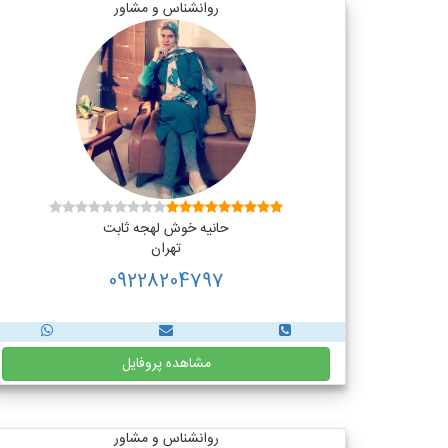
روانشناس و مشاور
حانیه خوش لهجه ثابت
تهران
09228204797
مشاهده پروفایل
روانشناس و مشاور