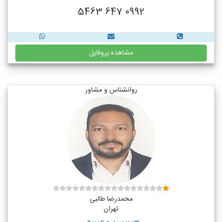
0992 647 5463
مشاهده پروفایل
روانشناس و مشاور
محمدرضا طالبی
تهران