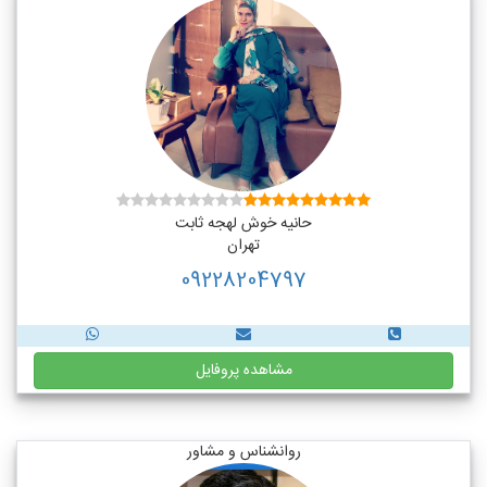
حانیه خوش لهجه ثابت
تهران
09228204797
مشاهده پروفایل
روانشناس و مشاور