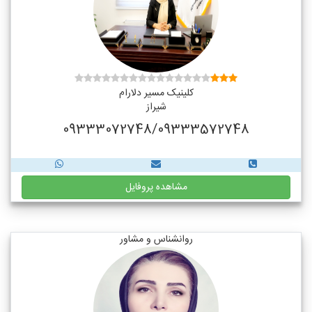
کلینیک مسیر دلارام
شیراز
09333072748/09333572748
مشاهده پروفایل
روانشناس و مشاور