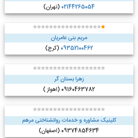
02144265054
(تهران)
مریم بنی عامریان
09352100462
(کرج)
زهرا بستان گر
09160463782 (اهواز )
کلینیک مشاوره و خدمات روانشناختی مرهم
09374854634 (اصفهان)