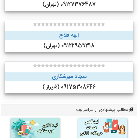
09127376487 (تهران)
الهه فلاح
09122959318 (تهران)
سجاد میرشکاری
09175308646 (شیراز )
مطالب پیشنهادی از سراسر وب