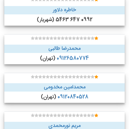
خاطره دلاور
0992 647 5463 (شهریار)
محمدرضا طالبی
09126580774
(تهران)
محمدامین مخدومی
09120840528
(تهران)
مریم نورمحمدی