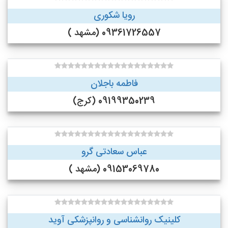
رویا شکوری
09361726557 (مشهد )
فاطمه باجلان
09199350239 (کرج)
عباس سعادتی گرو
09153069780 (مشهد )
کلینیک روانشناسی و روانپزشکی آوید