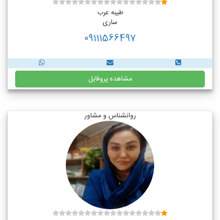
طیبه عرب
ساری
09111566497
مشاهده پروفایل
روانشناس و مشاور