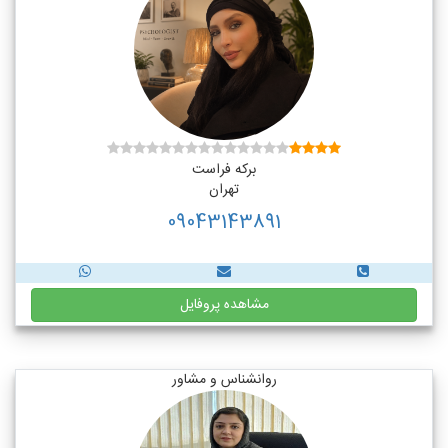
برکه فراست
تهران
09043143891
مشاهده پروفایل
روانشناس و مشاور