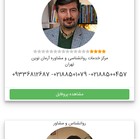
مرکز خدمات روانشناسی و مشاوره آرمان نوین
تهران
02188500457- 02188501079- 09336812687
مشاهده پروفایل
روانشناس و مشاور