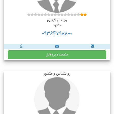
رجبعلی کوثری
مشهد
09364798800
مشاهده پروفایل
روانشناس و مشاور