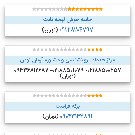
حانیه خوش لهجه ثابت
09228204797
(تهران)
مرکز خدمات روانشناسی و مشاوره آرمان نوین
02188500457- 02188501079- 09336812687
(تهران)
برکه فراست
09043143891
(تهران)