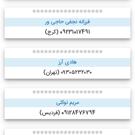
فرزانه نجفی حاجی ور
09231017491 (کرج)
هادی آرز
۰۹۳۰۵۲۳۲۰۳۰ (تهران)
مریم توکلی
09128476794 (فردیس)