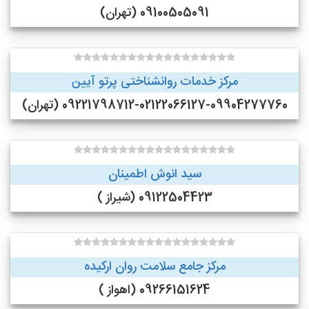
09100505091 (تهران)
مرکز خدمات روانشناختی پرتو آیین
09221798712-02122066127-09904277760 (تهران)
سید انوش اطمینان
09122504423 (شیراز )
مرکز جامع سلامت روان ارکیده
09266151624 (اهواز )