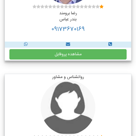
رضا برومند
بندر عباس
09173670169
مشاهده پروفایل
روانشناس و مشاور