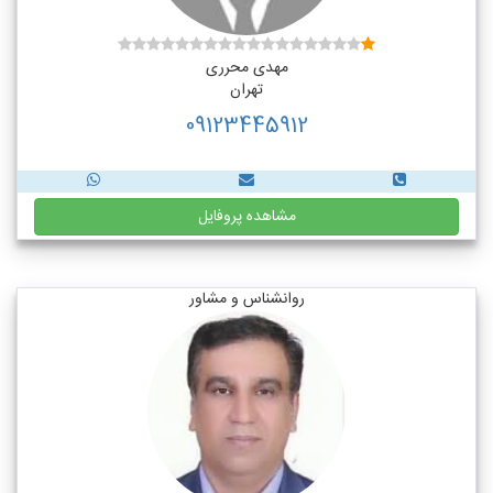
مهدی محرری
تهران
09123445912
مشاهده پروفایل
روانشناس و مشاور