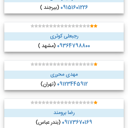
09151601226
(بیرجند )
رجبعلی کوثری
09364798800
(مشهد )
مهدی محرری
09123445912
(تهران)
رضا برومند
09173670169
(بندر عباس)