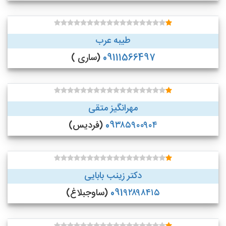
طیبه عرب
09111566497
(ساری )
مهرانگیز متقی
09۳۸۵۹۰۰۹۰۴
(فردیس)
دکتر زینب بابایی
091۹۲۸۹۸۴۱۵
(ساوجبلاغ)