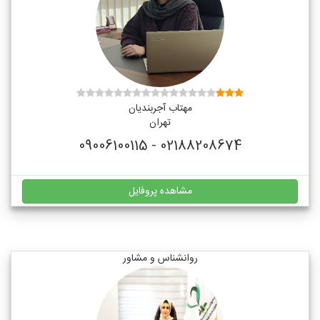
مهتاب آجربندیان
تهران
02188208674 - 09006100115
مشاهده پروفایل
روانشناس و مشاور