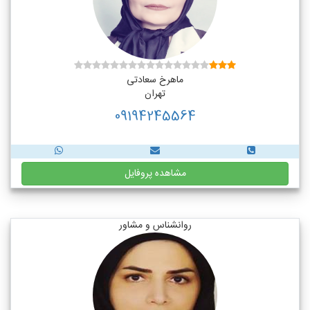
ماهرخ سعادتی
تهران
09194245564
مشاهده پروفایل
روانشناس و مشاور