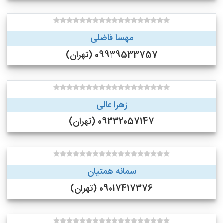
مهسا فاضلی
09939533757 (تهران)
زهرا عالی
09332057147 (تهران)
سمانه همتیان
09017417376 (تهران)