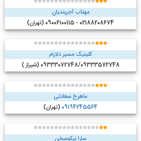
مهتاب آجربندیان
02188208674 - 09006100115 (تهران)
کلینیک مسیر دلارام
09333072748/09333572748 (شیراز )
ماهرخ سعادتی
09194245564
(تهران)
سارا نیکوسخن