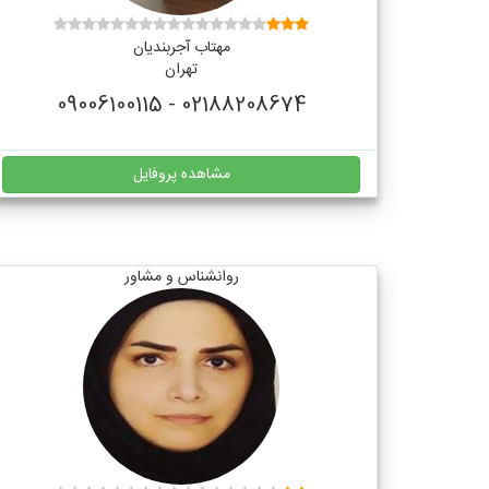
مهتاب آجربندیان
تهران
02188208674 - 09006100115
مشاهده پروفایل
روانشناس و مشاور