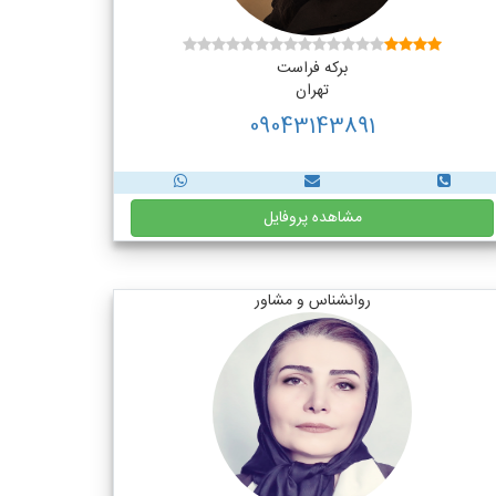
برکه فراست
تهران
09043143891
مشاهده پروفایل
روانشناس و مشاور