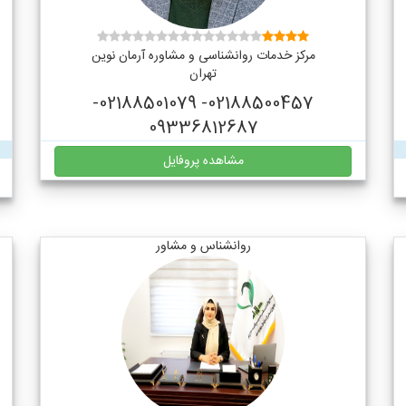
مرکز خدمات روانشناسی و مشاوره آرمان نوین
تهران
02188500457- 02188501079-
09336812687
مشاهده پروفایل
روانشناس و مشاور