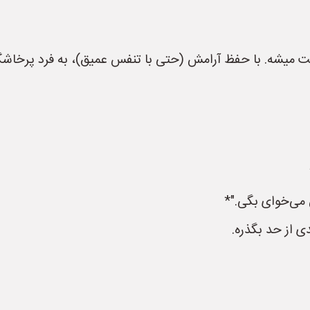
ت میشه. با حفظ آرامش (حتی با تنفس عمیق)، به فرد پرخاشگر 
 می‌خوای بگی."*
ی از حد بگذره.