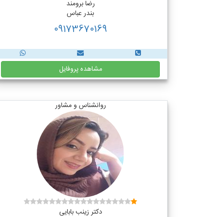
رضا برومند
بندر عباس
09173670169
مشاهده پروفایل
روانشناس و مشاور
دکتر زینب بابایی