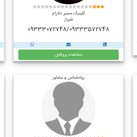
کلینیک مسیر دلارام
شیراز
09333072748/09333572748
مشاهده پروفایل
روانشناس و مشاور