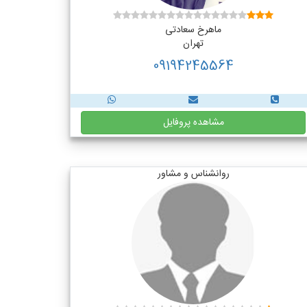
ماهرخ سعادتی
تهران
09194245564
مشاهده پروفایل
روانشناس و مشاور