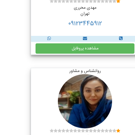
مهدی محرری
تهران
09123445912
مشاهده پروفایل
روانشناس و مشاور