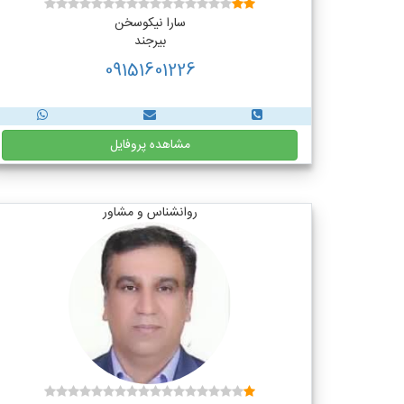
سارا نیکوسخن
بیرجند
09151601226
مشاهده پروفایل
روانشناس و مشاور