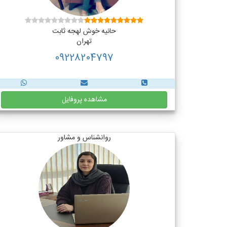
حانیه خوش لهجه ثابت
تهران
09228204797
مشاهده پروفایل
روانشناس و مشاور