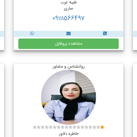
طیبه عرب
ساری
09111566497
مشاهده پروفایل
روانشناس و مشاور
خاطره دلاور