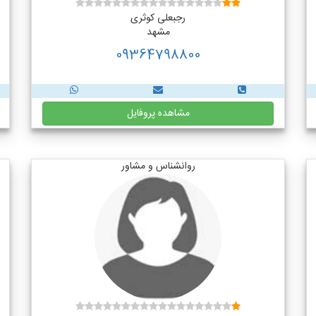
رجبعلی کوثری
مشهد
09364798800
مشاهده پروفایل
روانشناس و مشاور