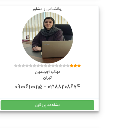
روانشناس و مشاور
مهتاب آجربندیان
تهران
02188208674 - 09006100115
مشاهده پروفایل