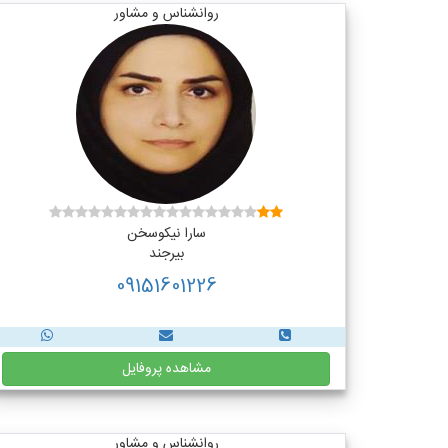
روانشناس و مشاور
سارا نیکوسخن
بیرجند
09151601226
مشاهده پروفایل
روانشناس و مشاور