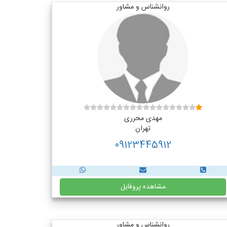
روانشناس و مشاور
مهدی محرری
تهران
09123445912
مشاهده پروفایل
روانشناس و مشاور