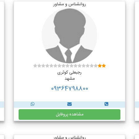
روانشناس و مشاور
رجبعلی کوثری
مشهد
09364798800
مشاهده پروفایل
روانشناس و مشاور