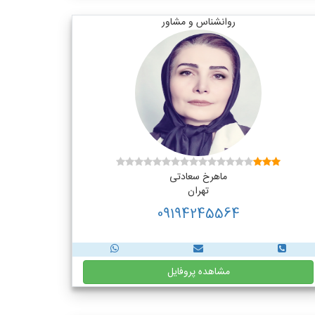
روانشناس و مشاور
ماهرخ سعادتی
تهران
09194245564
مشاهده پروفایل