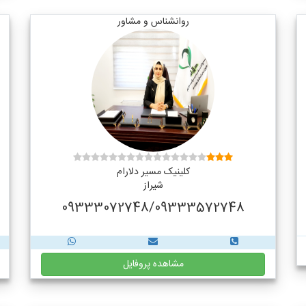
روانشناس و مشاور
کلینیک مسیر دلارام
شیراز
09333072748/09333572748
مشاهده پروفایل