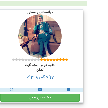
روانشناس و مشاور
حانیه خوش لهجه ثابت
تهران
09228204797
مشاهده پروفایل