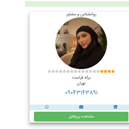
روانشناس و مشاور
برکه فراست
تهران
09043143891
مشاهده پروفایل