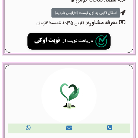
امضا:
سخت کوش🧠
انتقال آگهی به اول لیست (افزایش بازدید)
تعرفه مشاوره:
انلاین 35دقیقه۴۵۰۰۰تومان