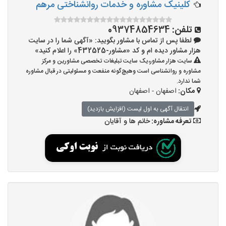
کلینیک مشاوره و خدمات روانشناختی مرهم
تلفن:
09374854634
لطفا پس از تماس با مشاور بگویید: «آگهی شما را در سایت
هزار مشاور دیده ام و کد «مشاور-432525» را اعلام کنید»
سایت هزار مشاور،یک سایت تبلیغات تخصصی مشاورین و مرکز
مشاوره و روانشناسی است وهیچ‌گونه منفعت و مسئولیتی در قبال مشاوره
شما ندارد.
مکان:
اصفهان - اصفهان
انتقال آگهی به اول لیست (افزایش بازدید)
تعرفه مشاوره:
خانم ها و آقایان