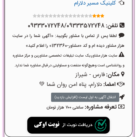
کلینیک مسیر دلارام
تلفن:
09333072748/09333572748
لطفا پس از تماس با مشاور بگویید: «آگهی شما را در سایت
هزار مشاور دیده ام و کد «مشاور-132360» را اعلام کنید»
سایت هزار مشاور،یک سایت تبلیغات تخصصی مشاورین و مرکز مشاوره
و روانشناسی است وهیچ‌گونه منفعت و مسئولیتی در قبال مشاوره شما ندارد.
مکان:
فارس - شیراز
امضا:
دلارام، پناه امن روان شما 💚
انتقال آگهی به اول لیست (افزایش بازدید)
تعرفه مشاوره:
ساعتی ۷۰۰ هزار تومان