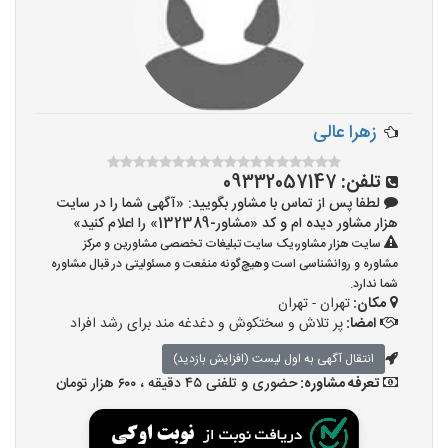
زهرا عالی
تلفن:
09332057147
لطفا پس از تماس با مشاور بگویید: «آگهی شما را در سایت
هزار مشاور دیده ام و کد «مشاور-132389» را اعلام کنید»
سایت هزار مشاور،یک سایت تبلیغات تخصصی مشاورین و مرکز
مشاوره و روانشناسی است وهیچ‌گونه منفعت و مسئولیتی در قبال مشاوره
شما ندارد.
مکان:
تهران - تهران
امضا:
پر تلاش و سختکوش و دغدغه مند برای رشد افراد
انتقال آگهی به اول لیست (افزایش بازدید)
تعرفه مشاوره:
حضوری و تلفنی ۴۵ دقیقه ، ۶۰۰ هزار تومان