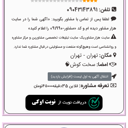
تلفن:
09043143891
لطفا پس از تماس با مشاور بگویید: «آگهی شما را در سایت
هزار مشاور دیده ام و کد «مشاور-91990» را اعلام کنید»
سایت هزار مشاور،یک سایت تبلیغات تخصصی مشاورین و مرکز مشاوره
و روانشناسی است وهیچ‌گونه منفعت و مسئولیتی در قبال مشاوره شما ندارد.
مکان:
تهران - تهران
امضا:
سخت کوش🧠
انتقال آگهی به اول لیست (افزایش بازدید)
تعرفه مشاوره:
انلاین 35دقیقه۴۵۰۰۰تومان