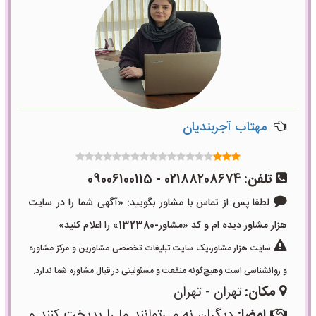
مهتاب آجربندیان
تلفن:
02188208674 - 09006100115
لطفا پس از تماس با مشاور بگویید: «آگهی شما را در سایت
هزار مشاور دیده ام و کد «مشاور-132380» را اعلام کنید»
سایت هزار مشاور،یک سایت تبلیغات تخصصی مشاورین و مرکز مشاوره
و روانشناسی است وهیچ‌گونه منفعت و مسئولیتی در قبال مشاوره شما ندارد.
مکان:
تهران - تهران
امضا:
دیگران نه می‌توانند ما را بدبخت کنند و