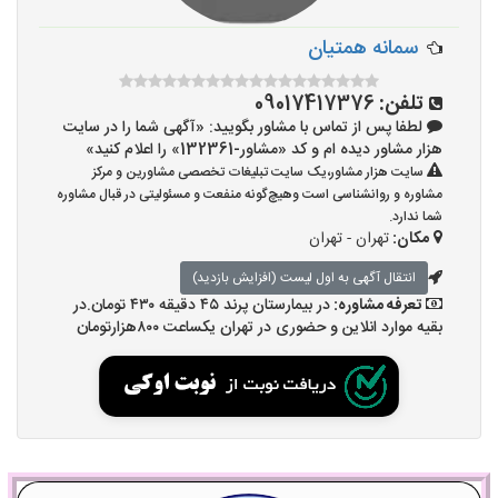
سمانه همتیان
تلفن:
09017417376
لطفا پس از تماس با مشاور بگویید: «آگهی شما را در سایت
هزار مشاور دیده ام و کد «مشاور-132361» را اعلام کنید»
سایت هزار مشاور،یک سایت تبلیغات تخصصی مشاورین و مرکز
مشاوره و روانشناسی است وهیچ‌گونه منفعت و مسئولیتی در قبال مشاوره
شما ندارد.
مکان:
تهران - تهران
انتقال آگهی به اول لیست (افزایش بازدید)
تعرفه مشاوره:
در بیمارستان پرند ۴۵ دقیقه ۴۳۰ تومان.در
بقیه موارد انلاین و حضوری در تهران یکساعت ۸۰۰هزارتومان