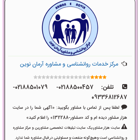
مرکز خدمات روانشناسی و مشاوره آرمان نوین
تلفن:
02188500457- 02188501079-
09336812687
لطفا پس از تماس با مشاور بگویید: «آگهی شما را در سایت
هزار مشاور دیده ام و کد «مشاور-132288» را اعلام کنید»
سایت هزار مشاور،یک سایت تبلیغات تخصصی مشاورین و مرکز مشاوره
و روانشناسی است وهیچ‌گونه منفعت و مسئولیتی در قبال مشاوره شما ندارد.