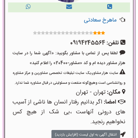
ماهرخ سعادتی
تلفن:
09194245564
لطفا پس از تماس با مشاور بگویید: «آگهی شما را در سایت
هزار مشاور دیده ام و کد «مشاور-20400» را اعلام کنید»
سایت هزار مشاور،یک سایت تبلیغات تخصصی مشاورین و مرکز مشاوره
و روانشناسی است وهیچ‌گونه منفعت و مسئولیتی در قبال مشاوره شما ندارد.
مکان:
تهران - تهران
امضا:
اگر بدانیم رفتار انسان ها ناشی از آسیب
های درونی آنهاست ،بی شک از هیچ کس
نخواهیم رنجید.
انتقال آگهی به اول لیست (افزایش بازدید)