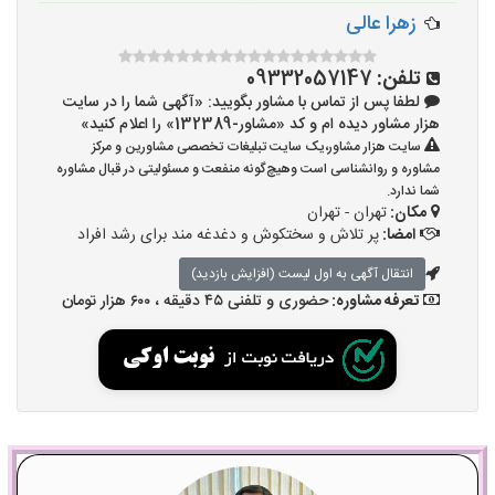
زهرا عالی
تلفن:
09332057147
لطفا پس از تماس با مشاور بگویید: «آگهی شما را در سایت
هزار مشاور دیده ام و کد «مشاور-132389» را اعلام کنید»
سایت هزار مشاور،یک سایت تبلیغات تخصصی مشاورین و مرکز
مشاوره و روانشناسی است وهیچ‌گونه منفعت و مسئولیتی در قبال مشاوره
شما ندارد.
مکان:
تهران - تهران
امضا:
پر تلاش و سختکوش و دغدغه مند برای رشد افراد
انتقال آگهی به اول لیست (افزایش بازدید)
تعرفه مشاوره:
حضوری و تلفنی ۴۵ دقیقه ، ۶۰۰ هزار تومان