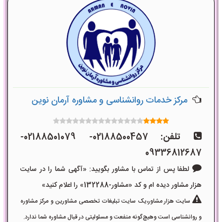
مرکز خدمات روانشناسی و مشاوره آرمان نوین
تلفن:
02188500457- 02188501079-
09336812687
لطفا پس از تماس با مشاور بگویید: «آگهی شما را در سایت
هزار مشاور دیده ام و کد «مشاور-132288» را اعلام کنید»
سایت هزار مشاور،یک سایت تبلیغات تخصصی مشاورین و مرکز مشاوره
و روانشناسی است وهیچ‌گونه منفعت و مسئولیتی در قبال مشاوره شما ندارد.