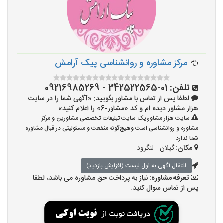
مرکز مشاوره و روانشناسی پیک آرامش
تلفن:
01-342522565 - 09216985269
لطفا پس از تماس با مشاور بگویید: «آگهی شما را در سایت
هزار مشاور دیده ام و کد «مشاور-6» را اعلام کنید»
سایت هزار مشاور،یک سایت تبلیغات تخصصی مشاورین و مرکز
مشاوره و روانشناسی است وهیچ‌گونه منفعت و مسئولیتی در قبال مشاوره
شما ندارد.
مکان:
گیلان - لنگرود
انتقال آگهی به اول لیست (افزایش بازدید)
تعرفه مشاوره:
نیاز به پرداخت حق مشاوره می باشد، لطفا
پس از تماس سوال کنید.