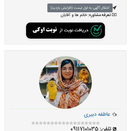
انتقال آگهی به اول لیست (افزایش بازدید)
تعرفه مشاوره:
خانم ها و آقایان
عاطفه دبیری
تلفن:
09117101035