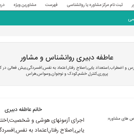
ر
ثبت نام مرکز مشاوره یا روانشناسی
فهرست
مشاورین ویژه
درب
سی
عاطفه دبیری روانشناس و مشاور
 اضطراب,استعداد یابی,اصلاح رفتار,اعتماد به نفس,افسردگی,بیش فعالی در ک
پروری,کنترل خشم,کودک و نوجوان,وسواس,هراس
خانم عاطفه دبیری
های مشاوره:
اجرای آزمونهای هوشی و شخصیت,اختلا
یابی,اصلاح رفتار,اعتماد به نفس,افسر