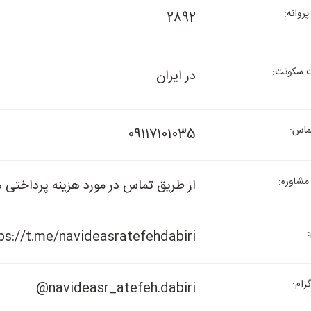
روانه:
2892
سکونت:
در ایران
ماس:
09117101035
مشاوره:
از طریق تماس در مورد هزینه پرداختی
ps://t.me/navideasratefehdabiri
رام:
@navideasr_atefeh.dabiri