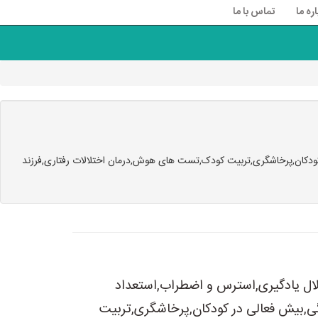
اره ما
تماس با ما
ودکان,پرخاشگری,تربیت کودک,تست های هوش,درمان اختلالات رفتاری,فرزند
ل یادگیری,استرس و اضطراب,استعداد
دگی,بیش فعالی در کودکان,پرخاشگری,تربیت