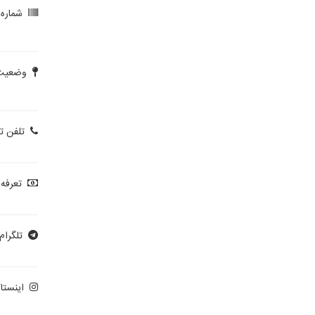
شماره پ
وضعیت 
تلفن ت
تعرفه 
تلگرام:
اینستاگ