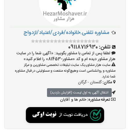
مشاوره تلفنی.خانواده/فردی/اعتیاد/ازدواج
تلفن:
09118716930
لطفا پس از تماس با مشاور بگویید: «آگهی شما را در سایت
هزار مشاور دیده ام و کد «مشاور-81453» را اعلام کنید»
سایت هزار مشاور،یک سایت تبلیغات تخصصی مشاورین و مرکز
مشاوره و روانشناسی است وهیچ‌گونه منفعت و مسئولیتی در قبال مشاوره
شما ندارد.
مکان:
گلستان - گرگان
انتقال آگهی به اول لیست (افزایش بازدید)
تعرفه مشاوره:
خانم ها و آقایان