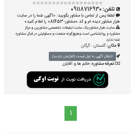
تلفن:
09118716930
لطفا پس از تماس با مشاور بگویید: «آگهی شما را در سایت
هزار مشاور دیده ام و کد «مشاور-81453» را اعلام کنید»
سایت هزار مشاور،یک سایت تبلیغات تخصصی مشاورین و مرکز
مشاوره و روانشناسی است وهیچ‌گونه منفعت و مسئولیتی در قبال مشاوره
شما ندارد.
مکان:
گلستان - گرگان
انتقال آگهی به اول لیست (افزایش بازدید)
تعرفه مشاوره:
خانم ها و آقایان
1