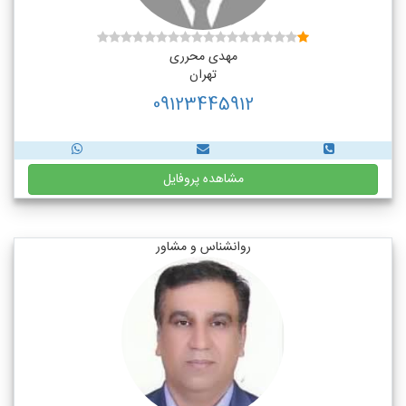
مهدی محرری
تهران
09123445912
مشاهده پروفایل
روانشناس و مشاور