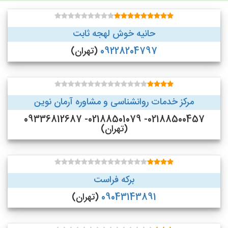
حانیه خوش لهجه ثابت
09228204797
(تهران)
مرکز خدمات روانشناسی و مشاوره آرمان نوین
02188500457- 02188501079- 09336812687
(تهران)
برکه فراست
09043143891
(تهران)