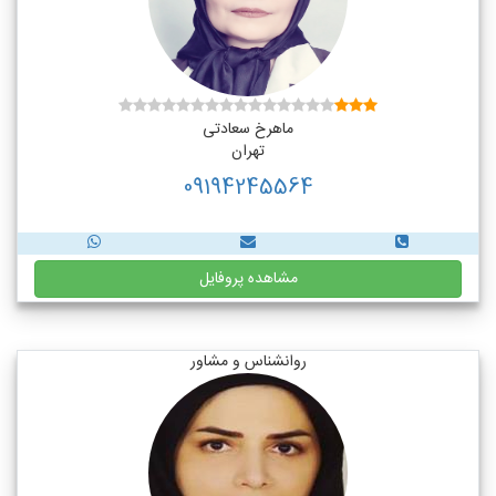
ماهرخ سعادتی
تهران
09194245564
مشاهده پروفایل
روانشناس و مشاور