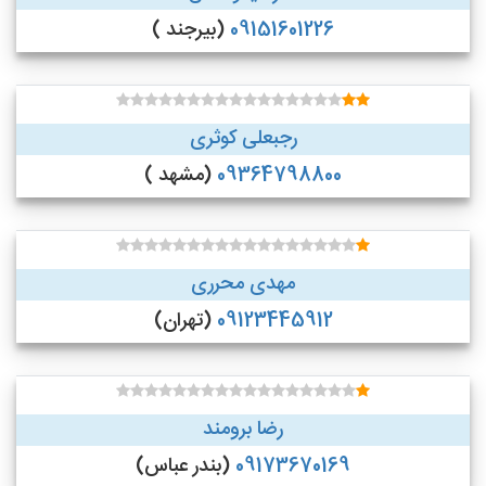
09151601226
(بیرجند )
رجبعلی کوثری
09364798800
(مشهد )
مهدی محرری
09123445912
(تهران)
رضا برومند
09173670169
(بندر عباس)