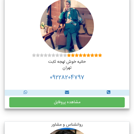
حانیه خوش لهجه ثابت
تهران
09228204797
مشاهده پروفایل
روانشناس و مشاور