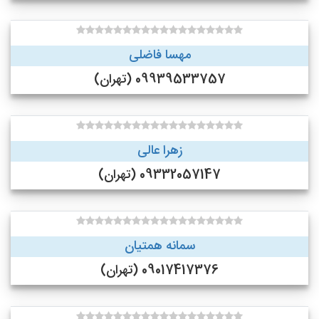
مهسا فاضلی
09939533757 (تهران)
زهرا عالی
09332057147 (تهران)
سمانه همتیان
09017417376 (تهران)