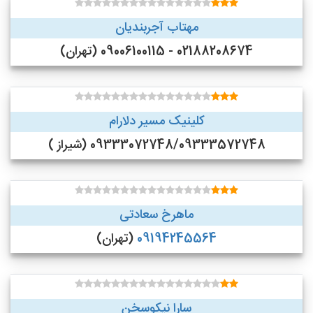
مهتاب آجربندیان
02188208674 - 09006100115 (تهران)
کلینیک مسیر دلارام
09333072748/09333572748 (شیراز )
ماهرخ سعادتی
09194245564
(تهران)
سارا نیکوسخن