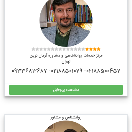
مرکز خدمات روانشناسی و مشاوره آرمان نوین
تهران
02188500457- 02188501079- 09336812687
مشاهده پروفایل
روانشناس و مشاور