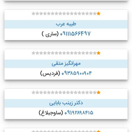
طیبه عرب
09111566497
(ساری )
مهرانگیز متقی
09۳۸۵۹۰۰۹۰۴
(فردیس)
دکتر زینب بابایی
091۹۲۸۹۸۴۱۵
(ساوجبلاغ)