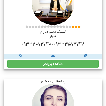
کلینیک مسیر دلارام
شیراز
09333072748/09333572748
مشاهده پروفایل
روانشناس و مشاور