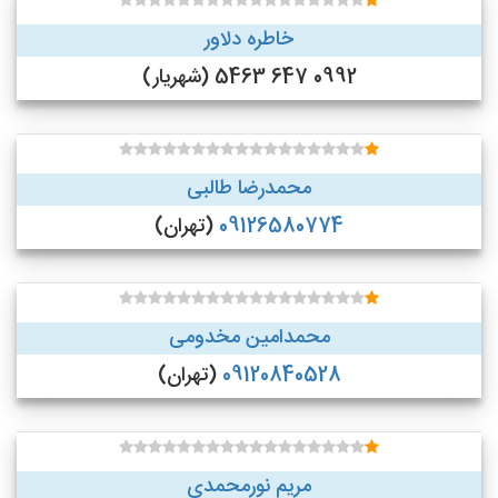
خاطره دلاور
0992 647 5463 (شهریار)
محمدرضا طالبی
09126580774
(تهران)
محمدامین مخدومی
09120840528
(تهران)
مریم نورمحمدی