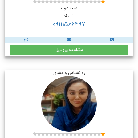
طیبه عرب
ساری
09111566497
مشاهده پروفایل
روانشناس و مشاور