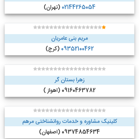
02144265054
(تهران)
مریم بنی عامریان
09352100462
(کرج)
زهرا بستان گر
09160463782 (اهواز )
کلینیک مشاوره و خدمات روانشناختی مرهم
09374854634 (اصفهان)