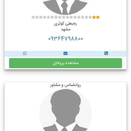
رجبعلی کوثری
مشهد
09364798800
مشاهده پروفایل
روانشناس و مشاور