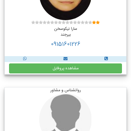
سارا نیکوسخن
بیرجند
09151601226
مشاهده پروفایل
روانشناس و مشاور