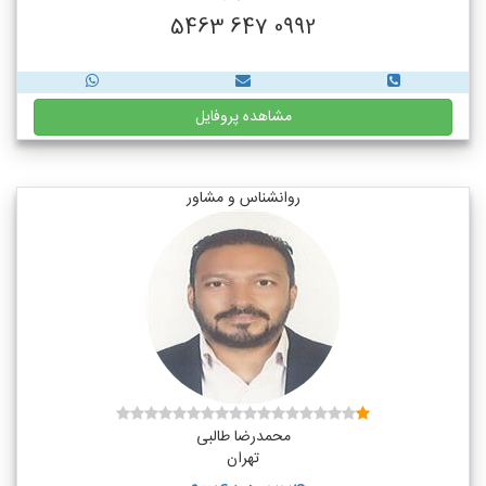
0992 647 5463
مشاهده پروفایل
روانشناس و مشاور
محمدرضا طالبی
تهران