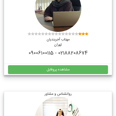
مهتاب آجربندیان
تهران
02188208674 - 09006100115
مشاهده پروفایل
روانشناس و مشاور