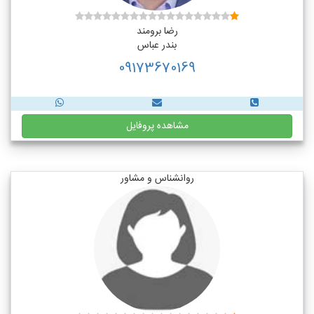
رضا برومند
بندر عباس
09173670169
مشاهده پروفایل
روانشناس و مشاور