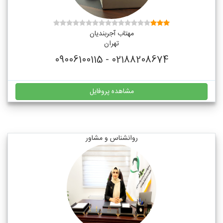
مهتاب آجربندیان
تهران
02188208674 - 09006100115
مشاهده پروفایل
روانشناس و مشاور