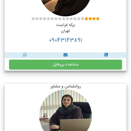
برکه فراست
تهران
09043143891
مشاهده پروفایل
روانشناس و مشاور