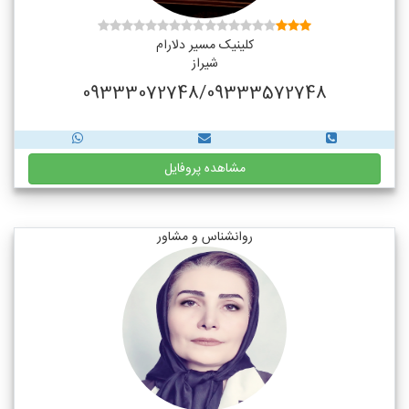
کلینیک مسیر دلارام
شیراز
09333072748/09333572748
مشاهده پروفایل
روانشناس و مشاور