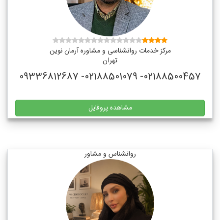
مرکز خدمات روانشناسی و مشاوره آرمان نوین
تهران
02188500457- 02188501079- 09336812687
مشاهده پروفایل
روانشناس و مشاور