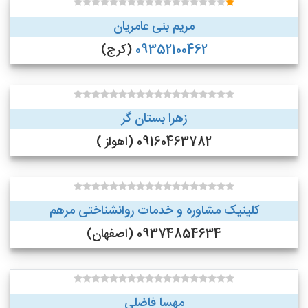
مریم بنی عامریان
09352100462
(کرج)
زهرا بستان گر
09160463782 (اهواز )
کلینیک مشاوره و خدمات روانشناختی مرهم
09374854634 (اصفهان)
مهسا فاضلی