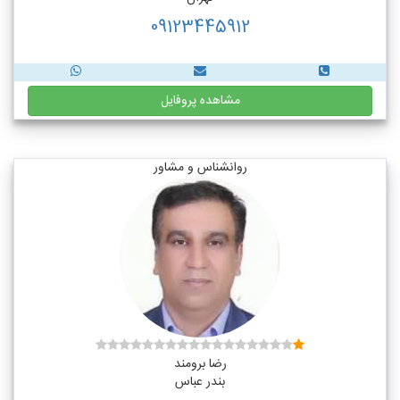
09123445912
مشاهده پروفایل
روانشناس و مشاور
رضا برومند
بندر عباس