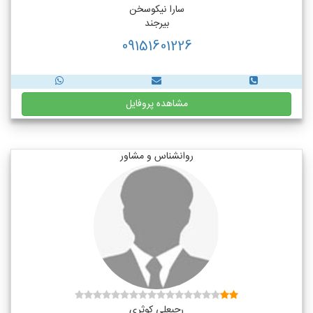
سارا نیکوسخن
بیرجند
09151601226
مشاهده پروفایل
روانشناس و مشاور
رجبعلی کوثری