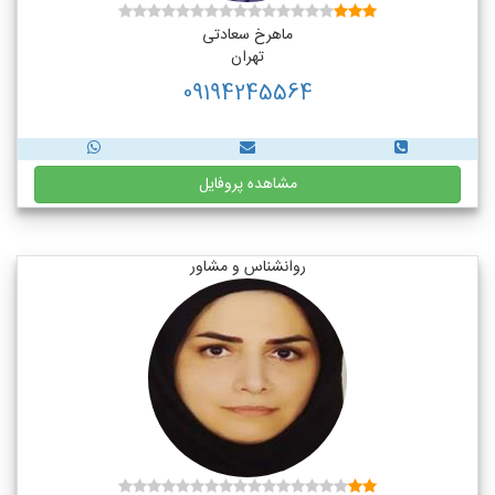
ماهرخ سعادتی
تهران
09194245564
مشاهده پروفایل
روانشناس و مشاور