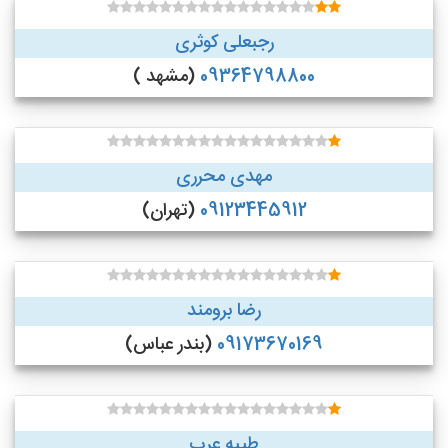
رجبعلی کوثری
09364798800
(مشهد )
مهدی محرری
09123445912
(تهران)
رضا برومند
09173670169
(بندر عباس)
طیبه عرب