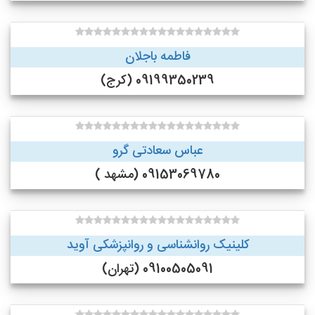
فاطمه باجلان
09199350239 (کرج)
عباس سعادتی گرو
09153069780 (مشهد )
کلینیک روانشناسی و روانپزشکی آوید
09100505091 (تهران)