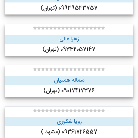
09939533757 (تهران)
زهرا عالی
09332057147 (تهران)
سمانه همتیان
09017417376 (تهران)
رویا شکوری
09361726557 (مشهد )