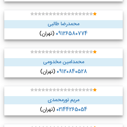
محمدرضا طالبی
09126580774
(تهران)
محمدامین مخدومی
09120840528
(تهران)
مریم نورمحمدی
02144265054
(تهران)