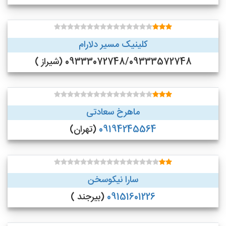
کلینیک مسیر دلارام
09333072748/09333572748 (شیراز )
ماهرخ سعادتی
09194245564
(تهران)
سارا نیکوسخن
09151601226
(بیرجند )