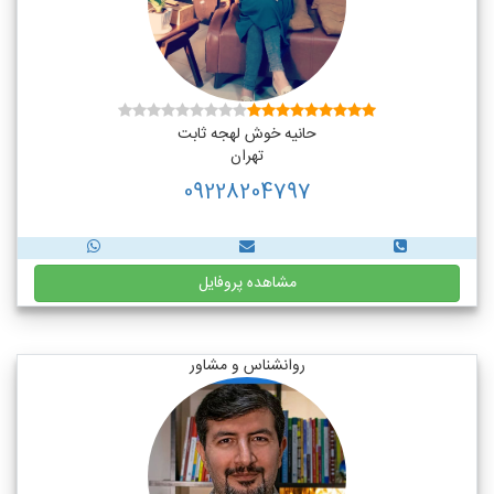
حانیه خوش لهجه ثابت
تهران
09228204797
مشاهده پروفایل
روانشناس و مشاور