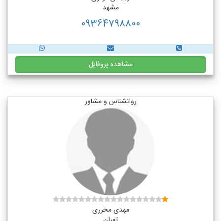
مشهد
09364798800
مشاهده پروفایل
روانشناس و مشاور
مهدی محرری
تهران