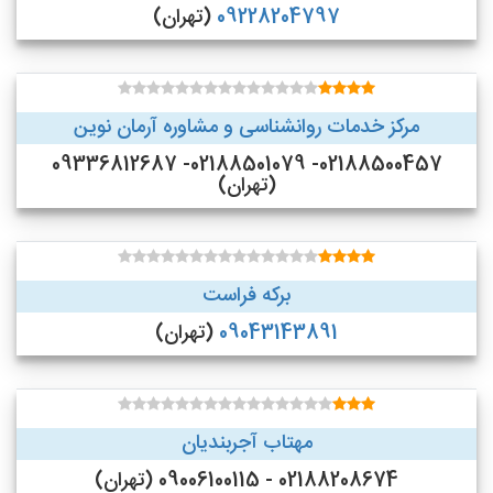
09228204797
(تهران)
مرکز خدمات روانشناسی و مشاوره آرمان نوین
02188500457- 02188501079- 09336812687
(تهران)
برکه فراست
09043143891
(تهران)
مهتاب آجربندیان
02188208674 - 09006100115 (تهران)