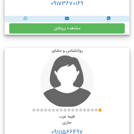
09173670169
مشاهده پروفایل
روانشناس و مشاور
طیبه عرب
ساری
09111566497