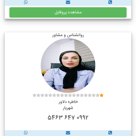
مشاهده پروفایل
روانشناس و مشاور
خاطره دلاور
شهریار
0992 647 5463