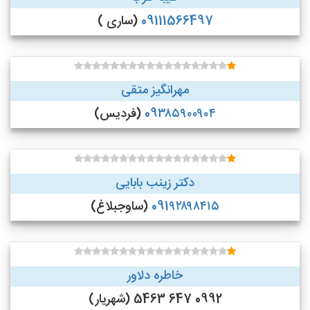
09111566497
(ساری )
مهرانگیز متقی
09۳۸۵۹۰۰۹۰۴
(فردیس)
دکتر زینب بابایی
091۹۲۸۹۸۴۱۵
(ساوجبلاغ)
خاطره دلاور
0992 647 5463 (شهریار)