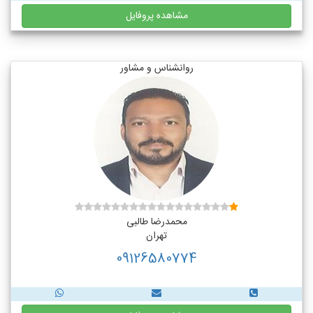
مشاهده پروفایل
روانشناس و مشاور
محمدرضا طالبی
تهران
09126580774