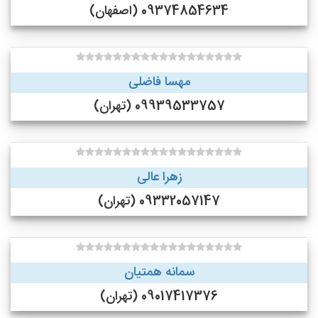
09374854634 (اصفهان)
مهسا فاضلی
09939533757 (تهران)
زهرا عالی
09332057147 (تهران)
سمانه همتیان
09017417376 (تهران)