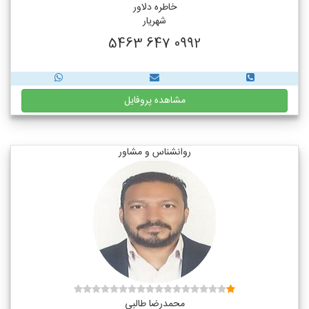
خاطره دلاور
شهریار
0992 647 5463
مشاهده پروفایل
روانشناس و مشاور
محمدرضا طالبی