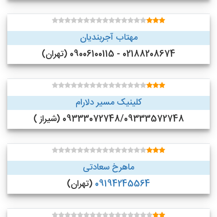
مهتاب آجربندیان
02188208674 - 09006100115 (تهران)
کلینیک مسیر دلارام
09333072748/09333572748 (شیراز )
ماهرخ سعادتی
09194245564
(تهران)