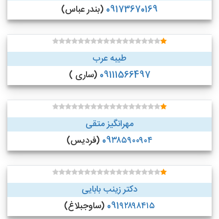
09173670169
(بندر عباس)
طیبه عرب
09111566497
(ساری )
مهرانگیز متقی
09۳۸۵۹۰۰۹۰۴
(فردیس)
دکتر زینب بابایی
091۹۲۸۹۸۴۱۵
(ساوجبلاغ)