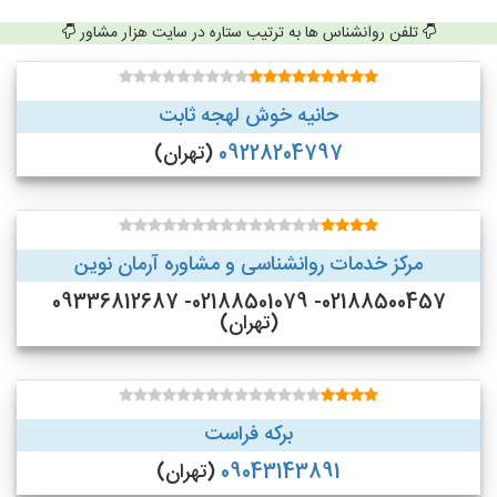
تلفن روانشناس ها به ترتیب ستاره در سایت هزار مشاور
حانیه خوش لهجه ثابت
09228204797
(تهران)
مرکز خدمات روانشناسی و مشاوره آرمان نوین
02188500457- 02188501079- 09336812687
(تهران)
برکه فراست
09043143891
(تهران)