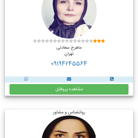
ماهرخ سعادتی
تهران
09194245564
مشاهده پروفایل
روانشناس و مشاور