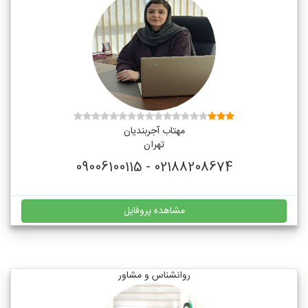
مهتاب آجربندیان
تهران
02188208674 - 09006100115
مشاهده پروفایل
روانشناس و مشاور