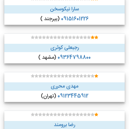
سارا نیکوسخن
09151601226
(بیرجند )
رجبعلی کوثری
09364798800
(مشهد )
مهدی محرری
09123445912
(تهران)
رضا برومند