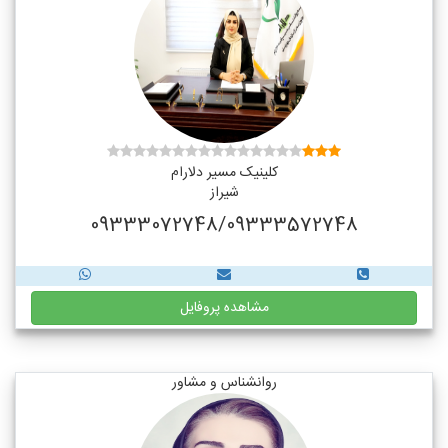
کلینیک مسیر دلارام
شیراز
09333072748/09333572748
مشاهده پروفایل
روانشناس و مشاور