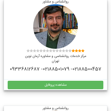
روانشناس و مشاور
مرکز خدمات روانشناسی و مشاوره آرمان نوین
تهران
02188500457- 02188501079- 09336812687
مشاهده پروفایل
روانشناس و مشاور