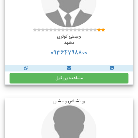
رجبعلی کوثری
مشهد
09364798800
مشاهده پروفایل
روانشناس و مشاور