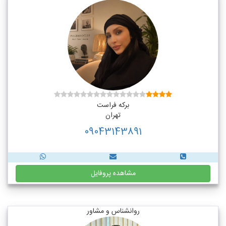
برکه فراست
تهران
09043143891
مشاهده پروفایل
روانشناس و مشاور