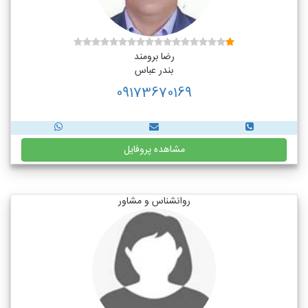
رضا برومند
بندر عباس
09173670169
مشاهده پروفایل
روانشناس و مشاور