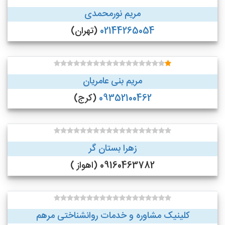
مریم نورمحمدی
02144265054
(تهران)
مریم بنی عامریان
09352100462
(کرج)
زهرا بستان گر
09160463782 (اهواز )
کلینیک مشاوره و خدمات روانشناختی مرهم