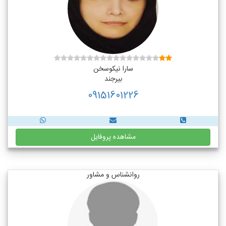
سارا نیکوسخن
بیرجند
09151601226
مشاهده پروفایل
روانشناس و مشاور