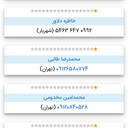
خاطره دلاور
0992 647 5463 (شهریار)
محمدرضا طالبی
09126580774
(تهران)
محمدامین مخدومی
09120840528
(تهران)