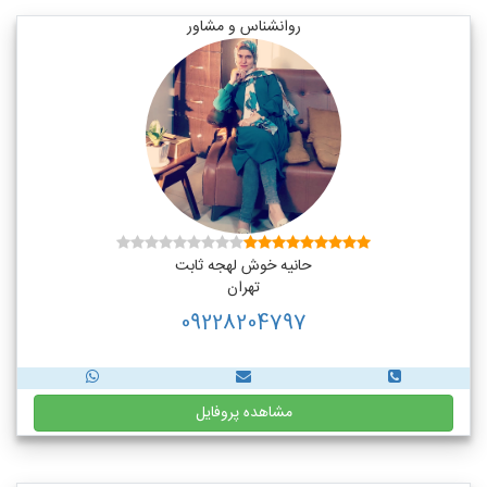
روانشناس و مشاور
حانیه خوش لهجه ثابت
تهران
09228204797
مشاهده پروفایل