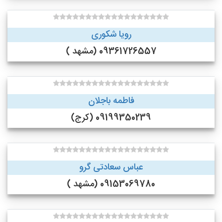
رویا شکوری
09361726557 (مشهد )
فاطمه باجلان
09199350239 (کرج)
عباس سعادتی گرو
09153069780 (مشهد )