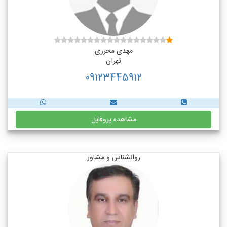
مهدی محرری
تهران
09123445912
مشاهده پروفایل
روانشناس و مشاور