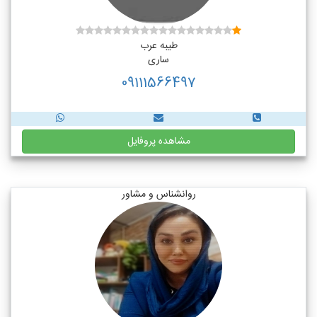
طیبه عرب
ساری
09111566497
مشاهده پروفایل
روانشناس و مشاور