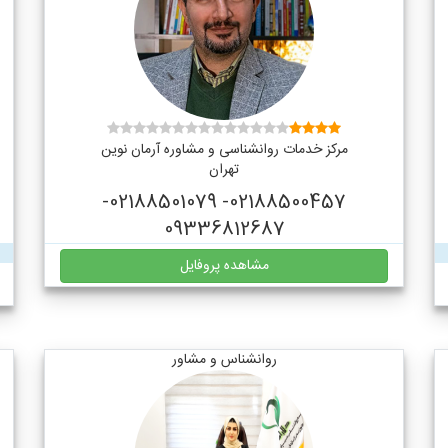
مرکز خدمات روانشناسی و مشاوره آرمان نوین
تهران
02188500457- 02188501079-
09336812687
مشاهده پروفایل
روانشناس و مشاور