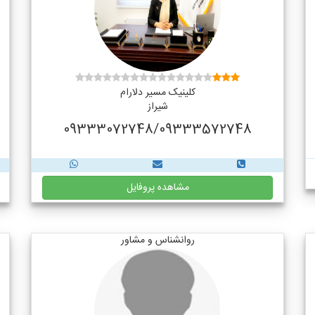
کلینیک مسیر دلارام
شیراز
09333072748/09333572748
مشاهده پروفایل
روانشناس و مشاور