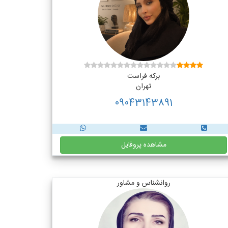
برکه فراست
تهران
09043143891
مشاهده پروفایل
روانشناس و مشاور