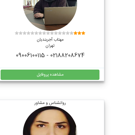
مهتاب آجربندیان
تهران
02188208674 - 09006100115
مشاهده پروفایل
روانشناس و مشاور