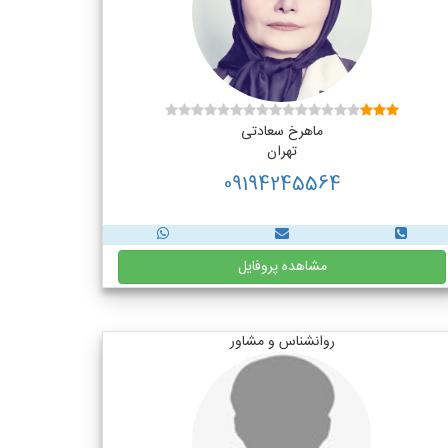
ماهرخ سعادتی
تهران
09194245564
مشاهده پروفایل
روانشناس و مشاور