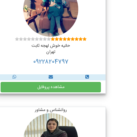
حانیه خوش لهجه ثابت
تهران
09228204797
مشاهده پروفایل
روانشناس و مشاور