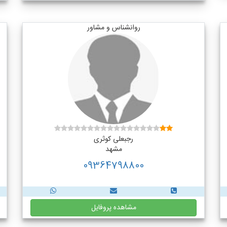
روانشناس و مشاور
رجبعلی کوثری
مشهد
09364798800
مشاهده پروفایل