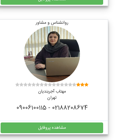
روانشناس و مشاور
مهتاب آجربندیان
تهران
02188208674 - 09006100115
مشاهده پروفایل