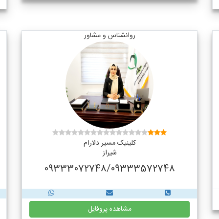
روانشناس و مشاور
کلینیک مسیر دلارام
شیراز
09333072748/09333572748
مشاهده پروفایل