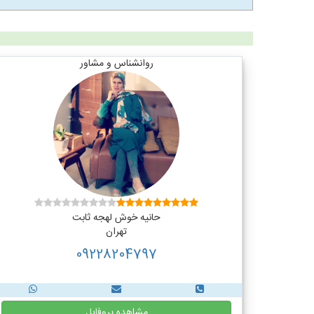
روانشناس و مشاور
حانیه خوش لهجه ثابت
تهران
09228204797
مشاهده پروفایل