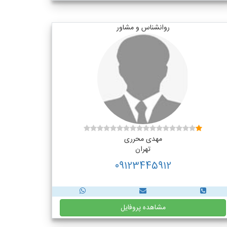
روانشناس و مشاور
مهدی محرری
تهران
09123445912
مشاهده پروفایل