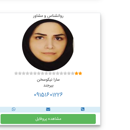
روانشناس و مشاور
سارا نیکوسخن
بیرجند
09151601226
مشاهده پروفایل