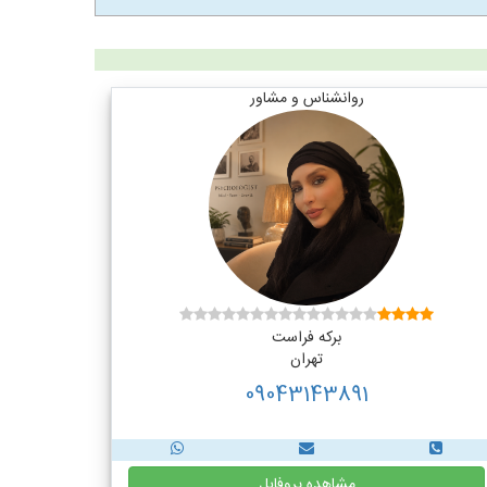
روانشناس و مشاور
برکه فراست
تهران
09043143891
مشاهده پروفایل