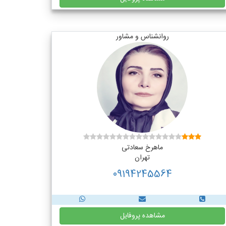
روانشناس و مشاور
ماهرخ سعادتی
تهران
09194245564
مشاهده پروفایل