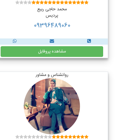
محمد حاجی ربیع
پردیس
09396489060
مشاهده پروفایل
روانشناس و مشاور