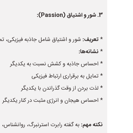
3. شور و اشتیاق (Passion):
*
تعریف:
شور و اشتیاق شامل جاذبه فیزیکی، تما
*
نشانه‌ها:
* احساس جاذبه و کشش نسبت به یکدیگر
* تمایل به برقراری ارتباط فیزیکی
* لذت بردن از وقت گذراندن با یکدیگر
* احساس هیجان و انرژی مثبت در کنار یکدیگر
نکته مهم:
به گفته رابرت استرنبرگ، روانشناس، عشق کامل (Consummate Love) ترکیبی از هر سه عنصر صمیم