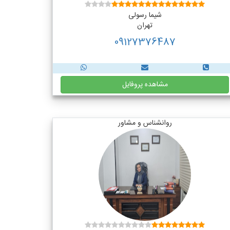
شیما رسولی
تهران
09127376487
مشاهده پروفایل
روانشناس و مشاور