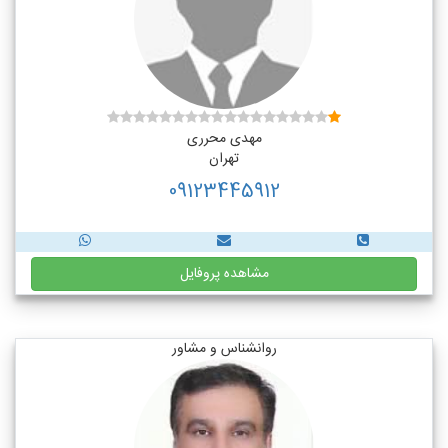
مهدی محرری
تهران
09123445912
مشاهده پروفایل
روانشناس و مشاور