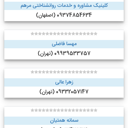
کلینیک مشاوره و خدمات روانشناختی مرهم
09374854634 (اصفهان)
مهسا فاضلی
09939533757 (تهران)
زهرا عالی
09332057147 (تهران)
سمانه همتیان