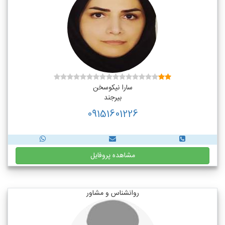
سارا نیکوسخن
بیرجند
09151601226
مشاهده پروفایل
روانشناس و مشاور