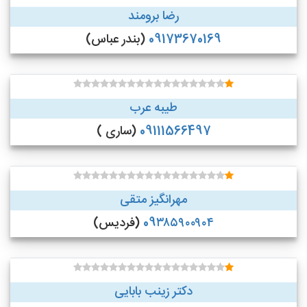
رضا برومند
09173670169
(بندر عباس)
طیبه عرب
09111566497
(ساری )
مهرانگیز متقی
09۳۸۵۹۰۰۹۰۴
(فردیس)
دکتر زینب بابایی