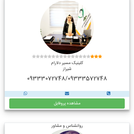
کلینیک مسیر دلارام
شیراز
09333072748/09333572748
مشاهده پروفایل
روانشناس و مشاور