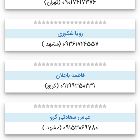
09017417376 (تهران)
رویا شکوری
09361726557 (مشهد )
فاطمه باجلان
09199350239 (کرج)
عباس سعادتی گرو
09153069780 (مشهد )