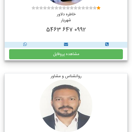
خاطره دلاور
شهریار
0992 647 5463
مشاهده پروفایل
روانشناس و مشاور