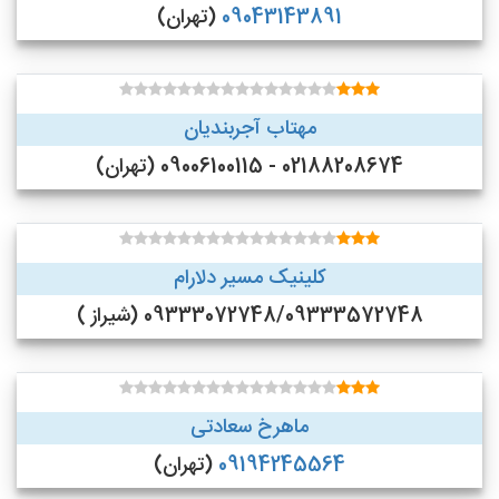
09043143891
(تهران)
مهتاب آجربندیان
02188208674 - 09006100115 (تهران)
کلینیک مسیر دلارام
09333072748/09333572748 (شیراز )
ماهرخ سعادتی
09194245564
(تهران)