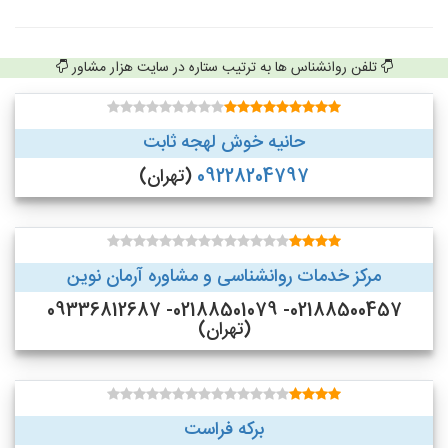
تلفن روانشناس ها به ترتیب ستاره در سایت هزار مشاور
حانیه خوش لهجه ثابت
09228204797
(تهران)
مرکز خدمات روانشناسی و مشاوره آرمان نوین
02188500457- 02188501079- 09336812687
(تهران)
برکه فراست