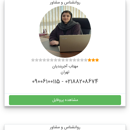
روانشناس و مشاور
مهتاب آجربندیان
تهران
02188208674 - 09006100115
مشاهده پروفایل
روانشناس و مشاور