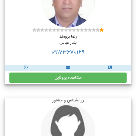
رضا برومند
بندر عباس
09173670169
مشاهده پروفایل
روانشناس و مشاور