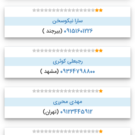
سارا نیکوسخن
09151601226
(بیرجند )
رجبعلی کوثری
09364798800
(مشهد )
مهدی محرری
09123445912
(تهران)