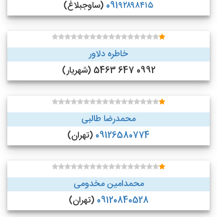
091۹۲۸۹۸۴۱۵
(ساوجبلاغ)
خاطره دلاور
0992 647 5463 (شهریار)
محمدرضا طالبی
09126580774
(تهران)
محمدامین مخدومی
09120840528
(تهران)