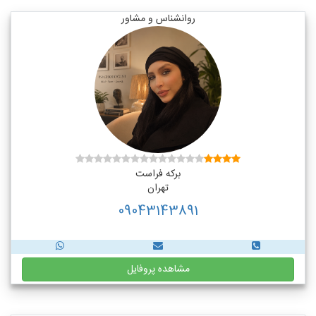
روانشناس و مشاور
برکه فراست
تهران
09043143891
مشاهده پروفایل