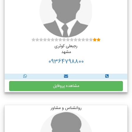
رجبعلی کوثری
مشهد
09364798800
مشاهده پروفایل
روانشناس و مشاور