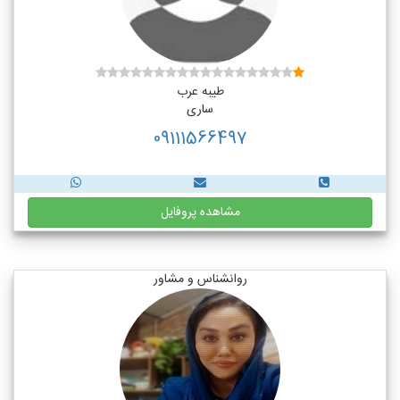
طیبه عرب
ساری
09111566497
مشاهده پروفایل
روانشناس و مشاور