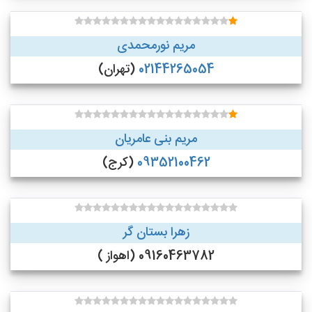
مریم نورمحمدی
02144265054
(تهران)
مریم بنی عامریان
09352100462
(کرج)
زهرا بستان گر
09160463782 (اهواز )