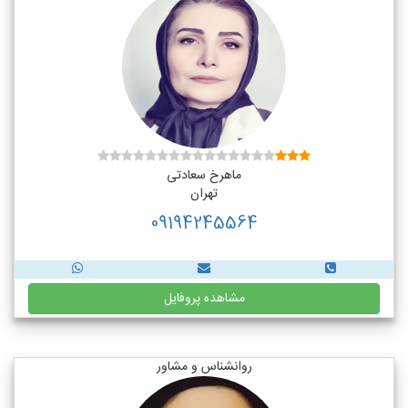
ماهرخ سعادتی
تهران
09194245564
مشاهده پروفایل
روانشناس و مشاور