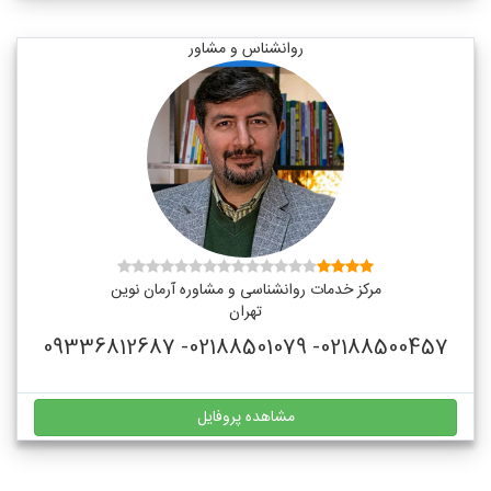
روانشناس و مشاور
مرکز خدمات روانشناسی و مشاوره آرمان نوین
تهران
02188500457- 02188501079- 09336812687
مشاهده پروفایل