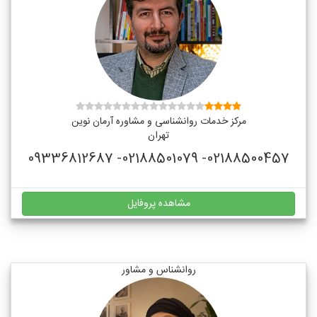
مرکز خدمات روانشناسی و مشاوره آرمان نوین
تهران
02188500457- 02188501079- 09336812687
مشاهده پروفایل
روانشناس و مشاور