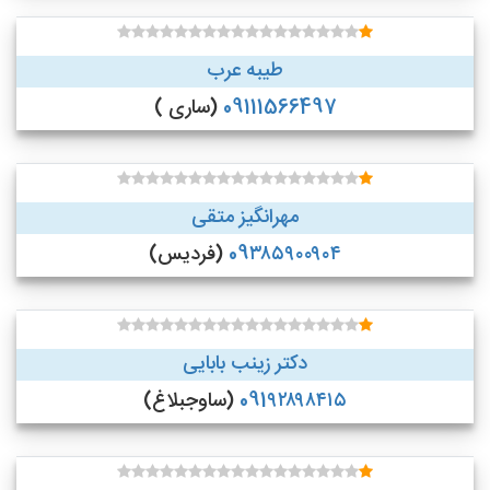
طیبه عرب
09111566497
(ساری )
مهرانگیز متقی
09۳۸۵۹۰۰۹۰۴
(فردیس)
دکتر زینب بابایی
091۹۲۸۹۸۴۱۵
(ساوجبلاغ)