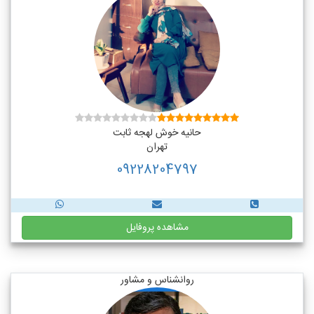
حانیه خوش لهجه ثابت
تهران
09228204797
مشاهده پروفایل
روانشناس و مشاور