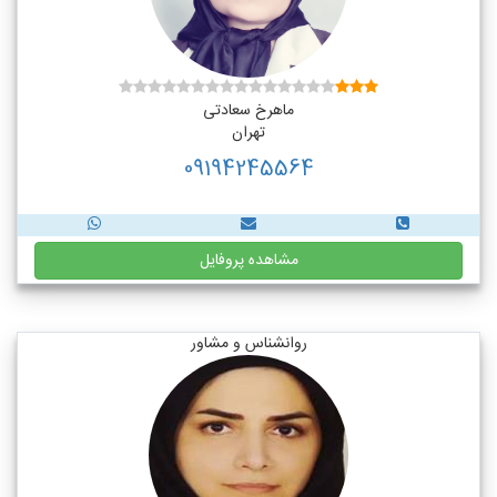
ماهرخ سعادتی
تهران
09194245564
مشاهده پروفایل
روانشناس و مشاور