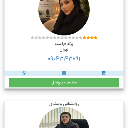
برکه فراست
تهران
09043143891
مشاهده پروفایل
روانشناس و مشاور