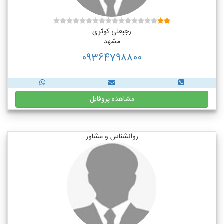
رجبعلی کوثری
مشهد
09364798800
مشاهده پروفایل
روانشناس و مشاور