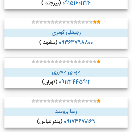
09151601226
(بیرجند )
رجبعلی کوثری
09364798800
(مشهد )
مهدی محرری
09123445912
(تهران)
رضا برومند
09173670169
(بندر عباس)