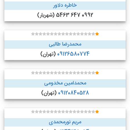
خاطره دلاور
0992 647 5463 (شهریار)
محمدرضا طالبی
09126580774
(تهران)
محمدامین مخدومی
09120840528
(تهران)
مریم نورمحمدی