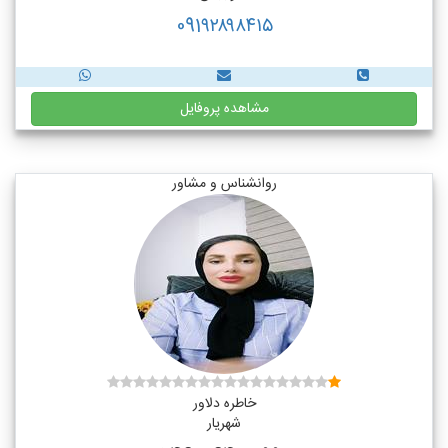
091۹۲۸۹۸۴۱۵
مشاهده پروفایل
روانشناس و مشاور
خاطره دلاور
شهریار