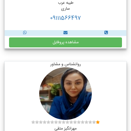
طیبه عرب
ساری
09111566497
مشاهده پروفایل
روانشناس و مشاور
مهرانگیز متقی