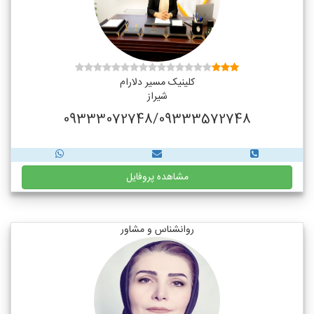
کلینیک مسیر دلارام
شیراز
09333072748/09333572748
مشاهده پروفایل
روانشناس و مشاور