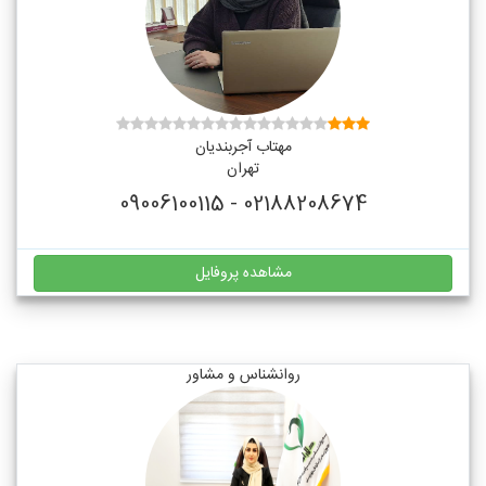
مهتاب آجربندیان
تهران
02188208674 - 09006100115
مشاهده پروفایل
روانشناس و مشاور