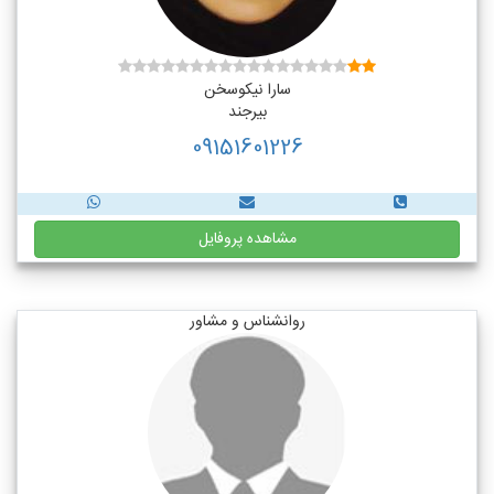
سارا نیکوسخن
بیرجند
09151601226
مشاهده پروفایل
روانشناس و مشاور