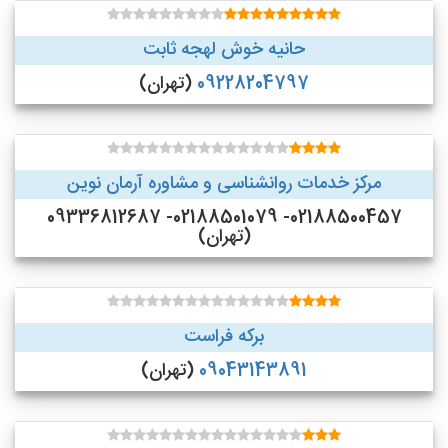
حانیه خوش لهجه ثابت
09228204797
(تهران)
مرکز خدمات روانشناسی و مشاوره آرمان نوین
02188500457- 02188501079- 09336812687
(تهران)
برکه فراست
09043143891
(تهران)