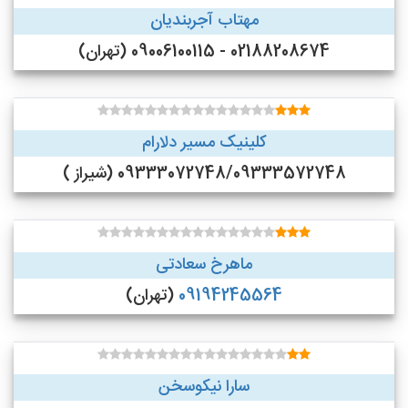
مهتاب آجربندیان
02188208674 - 09006100115 (تهران)
کلینیک مسیر دلارام
09333072748/09333572748 (شیراز )
ماهرخ سعادتی
09194245564
(تهران)
سارا نیکوسخن