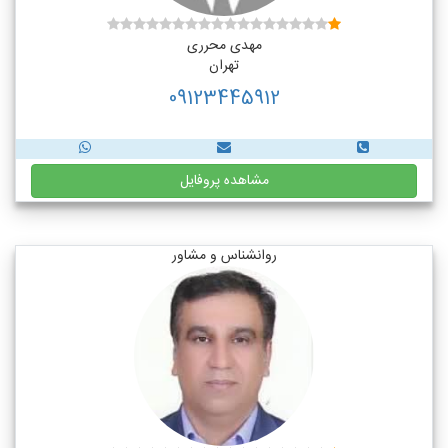
مهدی محرری
تهران
09123445912
مشاهده پروفایل
روانشناس و مشاور