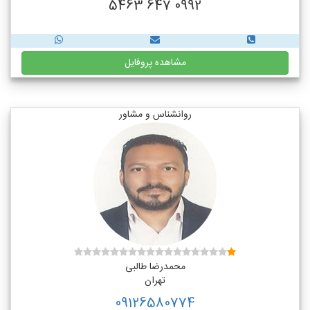
0992 647 5463
مشاهده پروفایل
روانشناس و مشاور
محمدرضا طالبی
تهران
09126580774