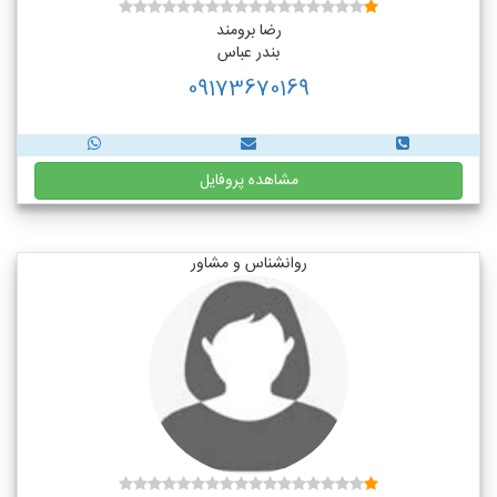
رضا برومند
بندر عباس
09173670169
مشاهده پروفایل
روانشناس و مشاور