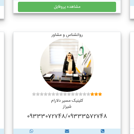
مشاهده پروفایل
روانشناس و مشاور
کلینیک مسیر دلارام
شیراز
09333072748/09333572748