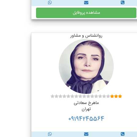
مشاهده پروفایل
روانشناس و مشاور
ماهرخ سعادتی
تهران
09194245564