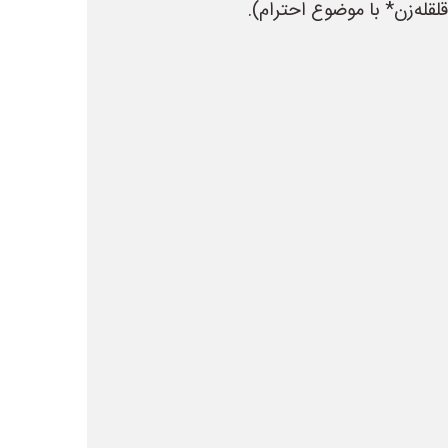
لقله‌زن* با موضوع احترام).