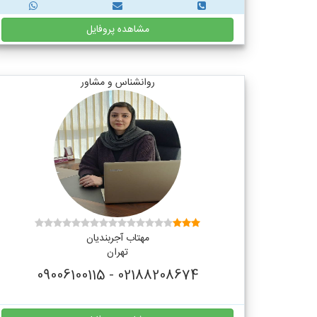
مشاهده پروفایل
روانشناس و مشاور
مهتاب آجربندیان
تهران
02188208674 - 09006100115