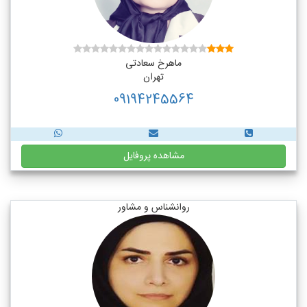
ماهرخ سعادتی
تهران
09194245564
مشاهده پروفایل
روانشناس و مشاور