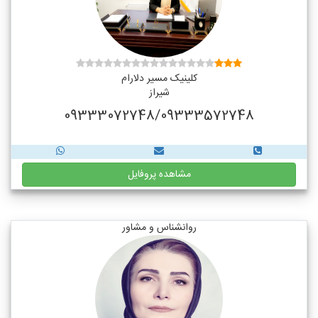
کلینیک مسیر دلارام
شیراز
09333072748/09333572748
مشاهده پروفایل
روانشناس و مشاور