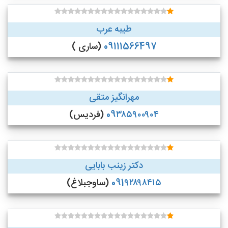
طیبه عرب
09111566497
(ساری )
مهرانگیز متقی
09۳۸۵۹۰۰۹۰۴
(فردیس)
دکتر زینب بابایی
091۹۲۸۹۸۴۱۵
(ساوجبلاغ)