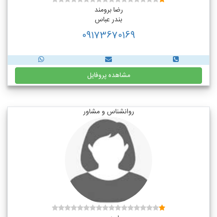
رضا برومند
بندر عباس
09173670169
مشاهده پروفایل
روانشناس و مشاور