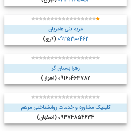
02144265054
(تهران)
مریم بنی عامریان
09352100462
(کرج)
زهرا بستان گر
09160463782 (اهواز )
کلینیک مشاوره و خدمات روانشناختی مرهم
09374854634 (اصفهان)