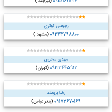
09151601226
(بیرجند )
رجبعلی کوثری
09364798800
(مشهد )
مهدی محرری
09123445912
(تهران)
رضا برومند
09173670169
(بندر عباس)