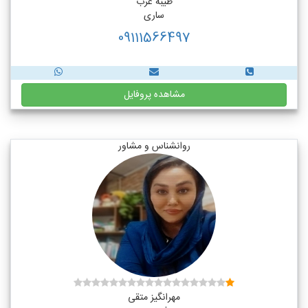
طیبه عرب
ساری
09111566497
مشاهده پروفایل
روانشناس و مشاور
مهرانگیز متقی