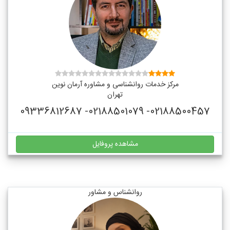
مرکز خدمات روانشناسی و مشاوره آرمان نوین
تهران
02188500457- 02188501079- 09336812687
مشاهده پروفایل
روانشناس و مشاور