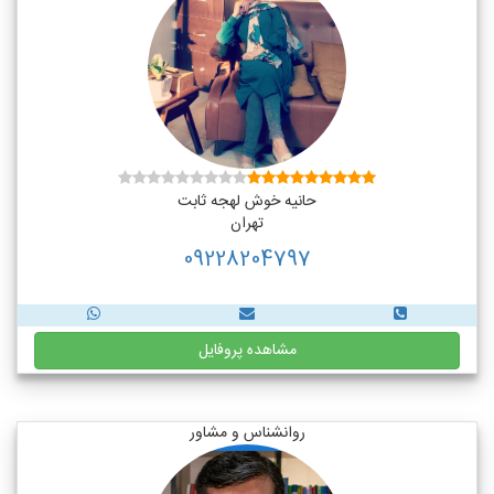
حانیه خوش لهجه ثابت
تهران
09228204797
مشاهده پروفایل
روانشناس و مشاور