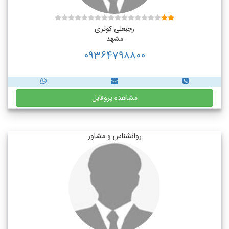
رجبعلی کوثری
مشهد
09364798800
مشاهده پروفایل
روانشناس و مشاور