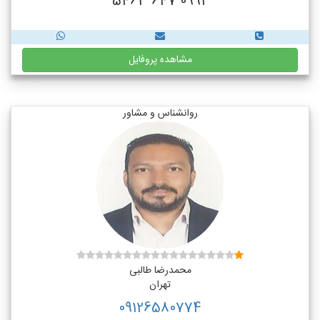
0992 647 5463
مشاهده پروفایل
روانشناس و مشاور
محمدرضا طالبی
تهران
09126580774