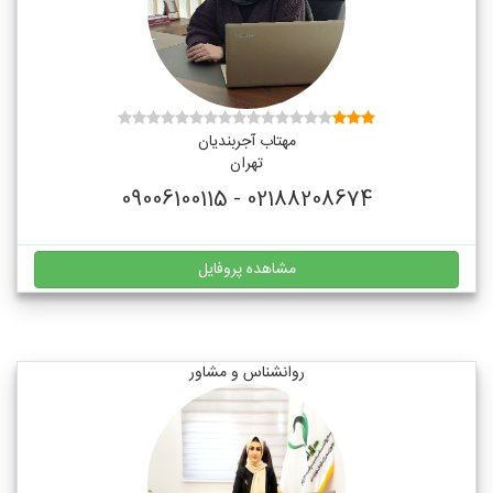
مهتاب آجربندیان
تهران
02188208674 - 09006100115
مشاهده پروفایل
روانشناس و مشاور