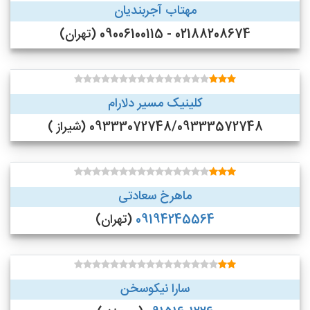
مهتاب آجربندیان
02188208674 - 09006100115 (تهران)
کلینیک مسیر دلارام
09333072748/09333572748 (شیراز )
ماهرخ سعادتی
09194245564
(تهران)
سارا نیکوسخن