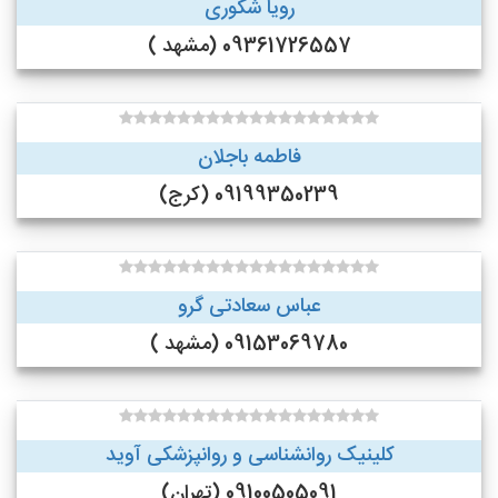
رویا شکوری
09361726557 (مشهد )
فاطمه باجلان
09199350239 (کرج)
عباس سعادتی گرو
09153069780 (مشهد )
کلینیک روانشناسی و روانپزشکی آوید
09100505091 (تهران)