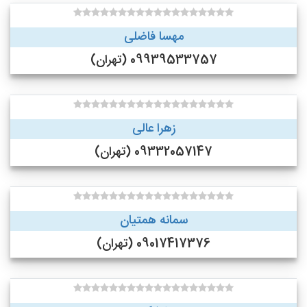
مهسا فاضلی
09939533757 (تهران)
زهرا عالی
09332057147 (تهران)
سمانه همتیان
09017417376 (تهران)