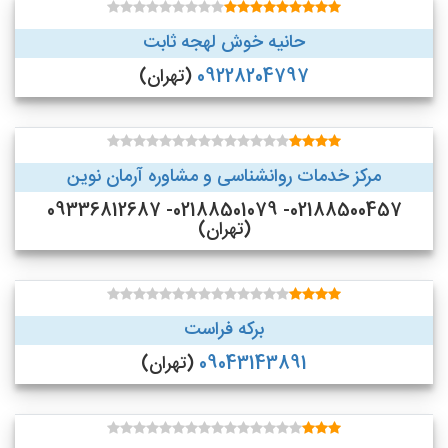
حانیه خوش لهجه ثابت
09228204797
(تهران)
مرکز خدمات روانشناسی و مشاوره آرمان نوین
02188500457- 02188501079- 09336812687
(تهران)
برکه فراست
09043143891
(تهران)