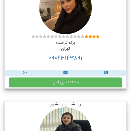
برکه فراست
تهران
09043143891
مشاهده پروفایل
روانشناس و مشاور