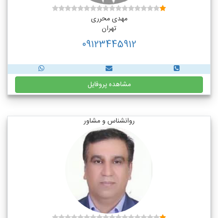
مهدی محرری
تهران
09123445912
مشاهده پروفایل
روانشناس و مشاور