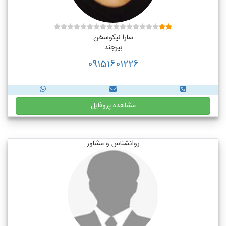
سارا نیکوسخن
بیرجند
09151601226
مشاهده پروفایل
روانشناس و مشاور