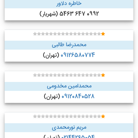
خاطره دلاور
0992 647 5463 (شهریار)
محمدرضا طالبی
09126580774
(تهران)
محمدامین مخدومی
09120840528
(تهران)
مریم نورمحمدی