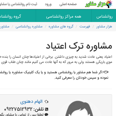
صفحه اصلی
ورود
ثبت نام روانشناس یا مشاو
روانشناس
همه مراکز روانشناسی
گروه روانشنا
هزار مشاور
فهرست
گروه های مشاوره
مشاوره روانشناسی
مشاوره 
مشاوره ترک اعتیاد
اعتیاد یعنی عادت شدید به چیزی داشتن. برخی از اعتیادها چنان انسان را بنده خ
موی باریکی هستند ولی به مرور که به آنها عادت می کنیم مانند چنان طناب قوی دو
اگر شما هم مشاور یا روانشناس هستید و یا یک کلینیک مشاوره یا روانش
نموده و سپس خودتان را معرفی کنید.
الهام دهنوی
تلفن:
09227512932
لطفا پس از تماس با مشاور بگویید: «آ