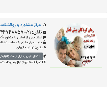
مرکز مشاوره و روانشنا
تلفن:
021-44748857 - 09126712136
لطفا پس از تماس با مشاور بگویید: «
سایت هزار مشاور،یک سایت تبلیغات 
مکان:
تهران - تهران
انتقال آگهی به اول لیست (افزایش 
تعرفه مشاوره:
نیاز به پرداخت