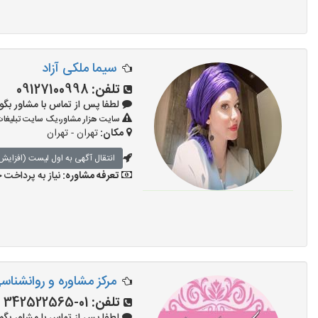
سیما ملکی آزاد
تلفن:
09127100998
لطفا پس از تماس با مشاور بگویید: «آ
سایت هزار مشاور،یک سایت تبلیغات 
مکان:
تهران - تهران
انتقال آگهی به اول لیست (افزایش 
تعرفه مشاوره:
نیاز به پرداخت
مرکز مشاوره و روانشنا
تلفن:
01-342522565 - 09216985269