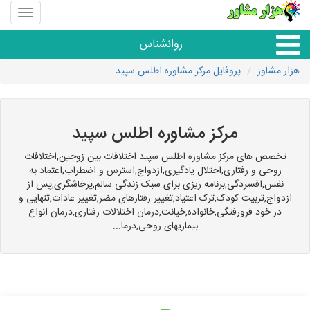
منوی
سایت
هزار
روانشناس
مشاور
هزار مشاور
پروفایل مرکز مشاوره اطلس سپید
همه مراکز روانشناسی
گروه روانشناسی
مرکز مشاوره اطلس سپید
تخصص های مرکز مشاوره اطلس سپید اختلافات بین زوجین,اختلافات
روحی و رفتاری,اختلال یادگیری,ازدواج,استرس و اضطراب,اعتماد به
نفس,افسردگی,برنامه ریزی برای سبک زندگی سالم,پرخاشگری,پس از
ازدواج,تربیت کودک,ترک اعتیاد,تغییر رفتارهای مضر,تغییر عادات,تنهایی و
در خود فرورفتگی,خانواده,خیانت,درمان اختلالات رفتاری,درمان انواع
بیماریهای روحی,درما...