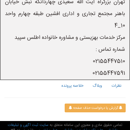
تهران بزرگراه آیت الله سعیدی چهاردانگه نبش خیابان 
باهنر مجتمع تجاری و اداری افشين طبقه چهارم واحد 
02155447591 

نظرات
وبلاگ
خلاصه پرونده
گزارش یا درخواست حذف صفحه
تمامی حقوق مادی و معنوی این سامانه متعلق به
سایت ثبت آگهی و تبلیغات