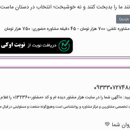
انند ما را بدبخت کنند و نه خوشبخت؛ انتخاب در دستان ماست.
بازدید)
09333072748
هی شما را در سایت هزار مشاور دیده ام و کد «مشاور-132360» را اعلام کنید»
تخصصی مشاورین و مرکز مشاوره و روانشناسی است وهیچ‌گونه منفعت و مسئولیتی در قبال مشا
روان شما 💚