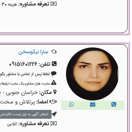
تعرفه مشاوره:
هزینه 30 دقیقه مشاوره 300 هزار تومان ، 50 دقیقه 450 هزار تومان می‌باشد.حضوری خیابان جام جم .
سارا نیکوسخن
تلفن:
09151601226
لطفا پس از تماس با مشاور بگویید: «آگ
سایت هزار مشاور،یک سایت تبلیغات 
مکان:
خراسان جنوبی - ب
امضا:
پرتلاش و سخت
انتقال آگهی به اول لیست (افزایش 
تعرفه مشاوره:
آنلاین