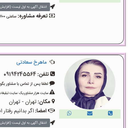
انتقال آگهی به اول لیست (افزایش 
تعرفه مشاوره:
ساعتی ۷۰۰ هزار تومان
ماهرخ سعادتی
تلفن:
09194245564
لطفا پس از تماس با مشاور بگویید: «آگ
سایت هزار مشاور،یک سایت تبلیغات 
مکان:
تهران - تهران
امضا:
اگر بدانیم رفتا
انتقال آگهی به اول لیست (افزایش 