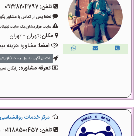
تلفن:
09228204797
لطفا پس از تماس با مشاور بگویید: «آگ
سایت هزار مشاور،یک سایت تبلیغات 
مکان:
تهران - تهران
امضا:
مشاوره هزینه ن
انتقال آگهی به اول لیست (افزایش 
تعرفه مشاوره:
رایگان نمیب
مرکز خدمات روانشناسی 
تلفن:
02188500457- 02188501079- 09336812687