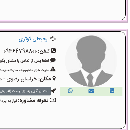
رجبعلی کوثری
تلفن:
09364798800
لطفا پس از تماس با مشاور بگویید: «آگ
سایت هزار مشاور،یک سایت تبلیغات 
مکان:
خراسان رضوی - م
انتقال آگهی به اول لیست (افزایش 
تعرفه مشاوره:
نیاز به پر