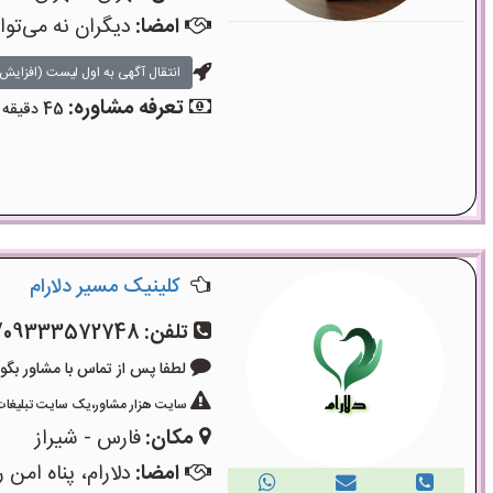
امضا:
دیگران نه می‌تو
انتقال آگهی به اول لیست (افزایش 
تعرفه مشاوره:
45 دقیقه مشاوره تلفنی: 700 هزار تومان - 45 دقیقه مشاوره حضوری: 750 هزار تومان
کلینیک مسیر دلارام
تلفن:
/09333572748
لطفا پس از تماس با مشاور بگویید: «آگ
سایت هزار مشاور،یک سایت تبلیغات 
مکان:
فارس - شیراز
امضا:
دلارام، پناه امن 