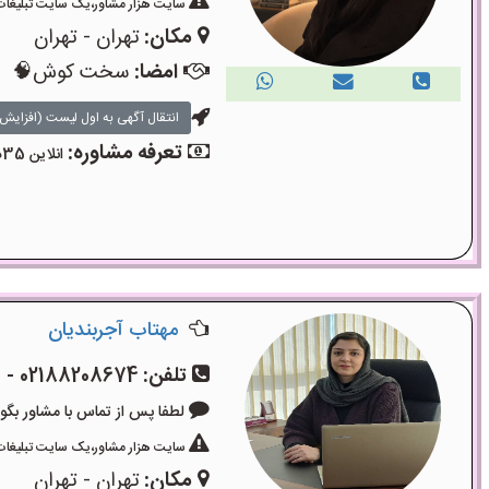
سایت هزار مشاور،یک سایت تبلیغات 
مکان:
تهران - تهران
امضا:
سخت کوش🧠
انتقال آگهی به اول لیست (افزایش 
تعرفه مشاوره:
انلاین 35دقیقه۴۵۰۰۰تومان
مهتاب آجربندیان
تلفن:
02188208674 - 09006100115
لطفا پس از تماس با مشاور بگویید: «آگ
سایت هزار مشاور،یک سایت تبلیغات 
مکان:
تهران - تهران