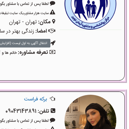
لطفا پس از تماس با مشاور بگویید: «آگ
سایت هزار مشاور،یک سایت تبلیغات 
مکان:
تهران - تهران
امضا:
زندگی بهتر در سا
انتقال آگهی به اول لیست (افزایش 
تعرفه مشاوره:
خانم ها و آ
برکه فراست
تلفن:
09043143891
لطفا پس از تماس با مشاور بگویید: «آگ