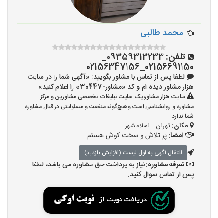
محمد طالبی
تلفن:
09359313233_
02156691150_02156347156
لطفا پس از تماس با مشاور بگویید: «آگهی شما را در سایت
هزار مشاور دیده ام و کد «مشاور-30447» را اعلام کنید»
سایت هزار مشاور،یک سایت تبلیغات تخصصی مشاورین و مرکز
مشاوره و روانشناسی است وهیچ‌گونه منفعت و مسئولیتی در قبال مشاوره
شما ندارد.
مکان:
تهران - اسلامشهر
امضا:
پر تلاش و سخت کوش هستم
انتقال آگهی به اول لیست (افزایش بازدید)
تعرفه مشاوره:
نیاز به پرداخت حق مشاوره می باشد، لطفا
پس از تماس سوال کنید.