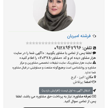
فرشته امیریان
تلفن:
09128947996
لطفا پس از تماس با مشاور بگویید: «آگهی شما را در سایت
هزار مشاور دیده ام و کد «مشاور-20378» را اعلام کنید»
سایت هزار مشاور،یک سایت تبلیغات تخصصی مشاورین و مرکز
مشاوره و روانشناسی است وهیچ‌گونه منفعت و مسئولیتی در قبال مشاوره
شما ندارد.
مکان:
البرز - کرج
امضا:
پرتلاش
انتقال آگهی به اول لیست (افزایش بازدید)
تعرفه مشاوره:
نیاز به پرداخت حق مشاوره می باشد، لطفا
پس از تماس سوال کنید.