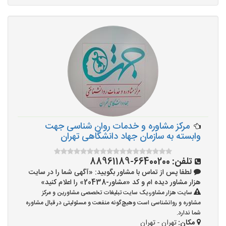
مرکز مشاوره و خدمات روان شناسی جهت
وابسته به سازمان جهاد دانشگاهی تهران
تلفن:
66400200-88961189
لطفا پس از تماس با مشاور بگویید: «آگهی شما را در سایت
هزار مشاور دیده ام و کد «مشاور-20438» را اعلام کنید»
سایت هزار مشاور،یک سایت تبلیغات تخصصی مشاورین و مرکز
مشاوره و روانشناسی است وهیچ‌گونه منفعت و مسئولیتی در قبال مشاوره
شما ندارد.
مکان:
تهران - تهران