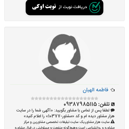
فاطمه الهیان
تلفن:
09387985115
لطفا پس از تماس با مشاور بگویید: «آگهی شما را در سایت
هزار مشاور دیده ام و کد «مشاور-10377» را اعلام کنید»
سایت هزار مشاور،یک سایت تبلیغات تخصصی مشاورین و مرکز
مشاوره و روانشناسی است وهیچ‌گونه منفعت و مسئولیتی در قبال مشاوره