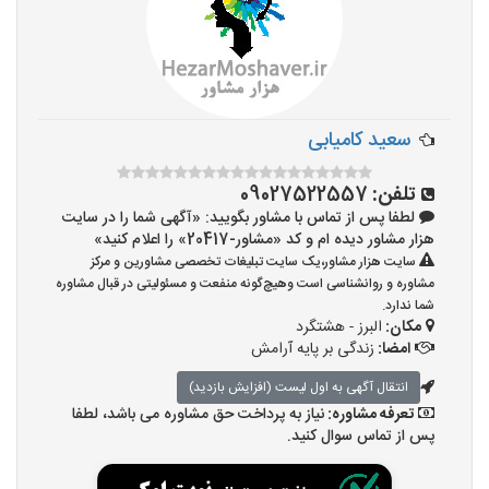
سعید کامیابی
تلفن:
09027522557
لطفا پس از تماس با مشاور بگویید: «آگهی شما را در سایت
هزار مشاور دیده ام و کد «مشاور-20417» را اعلام کنید»
سایت هزار مشاور،یک سایت تبلیغات تخصصی مشاورین و مرکز
مشاوره و روانشناسی است وهیچ‌گونه منفعت و مسئولیتی در قبال مشاوره
شما ندارد.
مکان:
البرز - هشتگرد
امضا:
زندگی بر پایه آرامش
انتقال آگهی به اول لیست (افزایش بازدید)
تعرفه مشاوره:
نیاز به پرداخت حق مشاوره می باشد، لطفا
پس از تماس سوال کنید.