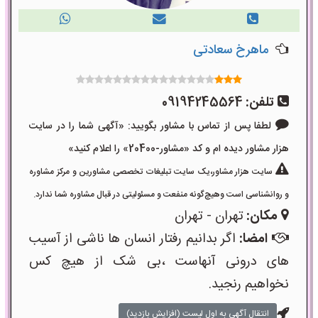
ماهرخ سعادتی
تلفن:
09194245564
لطفا پس از تماس با مشاور بگویید: «آگهی شما را در سایت
هزار مشاور دیده ام و کد «مشاور-20400» را اعلام کنید»
سایت هزار مشاور،یک سایت تبلیغات تخصصی مشاورین و مرکز مشاوره
و روانشناسی است وهیچ‌گونه منفعت و مسئولیتی در قبال مشاوره شما ندارد.
مکان:
تهران - تهران
امضا:
اگر بدانیم رفتار انسان ها ناشی از آسیب
های درونی آنهاست ،بی شک از هیچ کس
نخواهیم رنجید.
انتقال آگهی به اول لیست (افزایش بازدید)