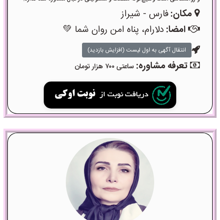
مکان:
فارس - شیراز
امضا:
دلارام، پناه امن روان شما 💚
انتقال آگهی به اول لیست (افزایش بازدید)
تعرفه مشاوره:
ساعتی ۷۰۰ هزار تومان