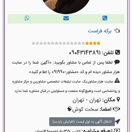
برکه فراست
تلفن:
09043143891
لطفا پس از تماس با مشاور بگویید: «آگهی شما را در سایت
هزار مشاور دیده ام و کد «مشاور-91990» را اعلام کنید»
سایت هزار مشاور،یک سایت تبلیغات تخصصی مشاورین و مرکز مشاوره
و روانشناسی است وهیچ‌گونه منفعت و مسئولیتی در قبال مشاوره شما ندارد.
مکان:
تهران - تهران
امضا:
سخت کوش🧠
انتقال آگهی به اول لیست (افزایش بازدید)
تعرفه مشاوره:
انلاین 35دقیقه۴۵۰۰۰تومان