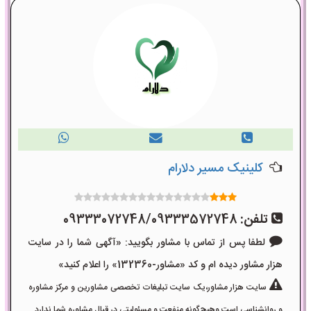
کلینیک مسیر دلارام
تلفن:
09333072748/09333572748
لطفا پس از تماس با مشاور بگویید: «آگهی شما را در سایت
هزار مشاور دیده ام و کد «مشاور-132360» را اعلام کنید»
سایت هزار مشاور،یک سایت تبلیغات تخصصی مشاورین و مرکز مشاوره
و روانشناسی است وهیچ‌گونه منفعت و مسئولیتی در قبال مشاوره شما ندارد.