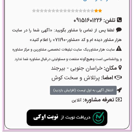
تلفن:
09151601226
لطفا پس از تماس با مشاور بگویید: «آگهی شما را در سایت
هزار مشاور دیده ام و کد «مشاور-71190» را اعلام کنید»
سایت هزار مشاور،یک سایت تبلیغات تخصصی مشاورین و مرکز مشاوره
و روانشناسی است وهیچ‌گونه منفعت و مسئولیتی در قبال مشاوره شما ندارد.
مکان:
خراسان جنوبی - بیرجند
امضا:
پرتلاش و سخت کوش
انتقال آگهی به اول لیست (افزایش بازدید)
تعرفه مشاوره:
آنلاین