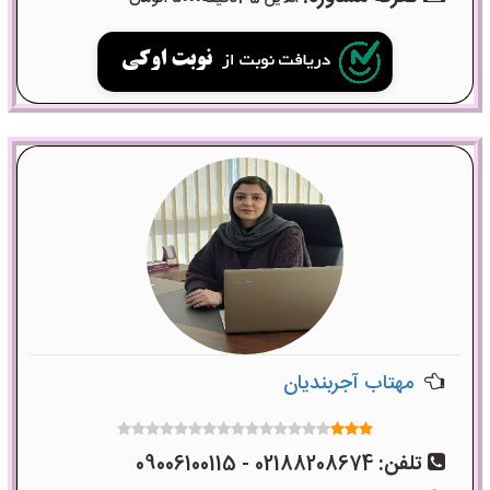
مهتاب آجربندیان
تلفن:
02188208674 - 09006100115