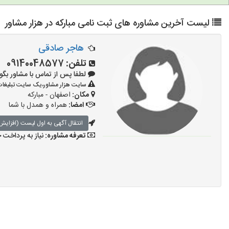
لیست آخرین مشاوره های ثبت نامی مبارکه در هزار مشاور
هاجر صادقی
تلفن:
09140048577
لطفا پس از تماس با مشاور بگویید: «آ
سایت هزار مشاور،یک سایت تبلیغات 
مکان:
اصفهان - مبارکه
امضا:
همراه و همدل با شما
انتقال آگهی به اول لیست (افزایش 
تعرفه مشاوره:
نیاز به پرداخت