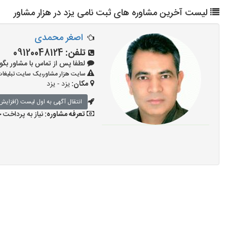
لیست آخرین مشاوره های ثبت نامی یزد در هزار مشاور
اصغر محمدی
تلفن:
09120048124
لطفا پس از تماس با مشاور بگویید: «آ
سایت هزار مشاور،یک سایت تبلیغات 
مکان:
یزد - یزد
انتقال آگهی به اول لیست (افزایش 
تعرفه مشاوره:
نیاز به پرداخت