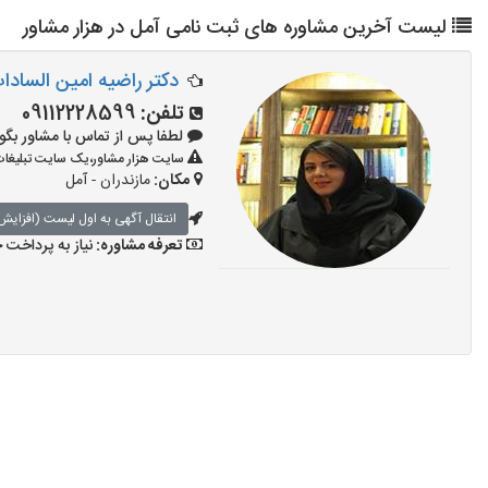
لیست آخرین مشاوره های ثبت نامی آمل در هزار مشاور
دکتر راضیه امین السادا
تلفن:
09112228599
لطفا پس از تماس با مشاور بگویید: «آگ
سایت هزار مشاور،یک سایت تبلیغات 
مکان:
مازندران - آمل
انتقال آگهی به اول لیست (افزایش 
تعرفه مشاوره:
نیاز به پرداخت