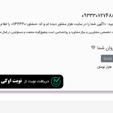
09333072748
هی شما را در سایت هزار مشاور دیده ام و کد «مشاور-132360» را اعلام کنید»
تخصصی مشاورین و مرکز مشاوره و روانشناسی است وهیچ‌گونه منفعت و مسئولیتی در قبال مشا
روان شما 💚
بازدید)