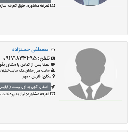
تعرفه مشاوره:
طبق تعرفه سازمان نظام رو
مصطفی حسنزاده
تلفن:
09171833495
لطفا پس از تماس با مشاور بگویید: «آگ
سایت هزار مشاور،یک سایت تبلیغات 
مکان:
فارس - مهر
انتقال آگهی به اول لیست (افزایش 
تعرفه مشاوره:
نیاز به پرداخت