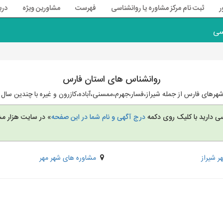
ر
ثبت نام مرکز مشاوره یا روانشناسی
فهرست
مشاورین ویژه
درب
سی
روانشناس های استان فارس
رهای فارس از جمله شیراز،فسار،جهرم،ممسنی،آباده،کازرون و غیره با چندین سال س
سی دارید با کلیک روی دکمه
درج آگهی و نام شما در این صفحه
» در سایت هزار مش
ر شیراز
مشاوره های شهر مهر