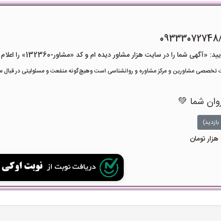
09333072748
هی شما را در سایت هزار مشاور دیده ام و کد «مشاور-132360» را اعلام کنید»
تخصصی مشاورین و مرکز مشاوره و روانشناسی است وهیچ‌گونه منفعت و مسئولیتی در قبال مشا
روان شما 💚
بازدید)