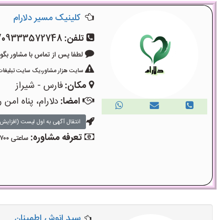
کلینیک مسیر دلارام
تلفن:
/09333572748
لطفا پس از تماس با مشاور بگویید: «آگ
سایت هزار مشاور،یک سایت تبلیغات 
مکان:
فارس - شیراز
امضا:
دلارام، پناه امن 
انتقال آگهی به اول لیست (افزایش 
تعرفه مشاوره:
ساعتی ۷۰۰ هزار تومان
سید انوش اطمینان