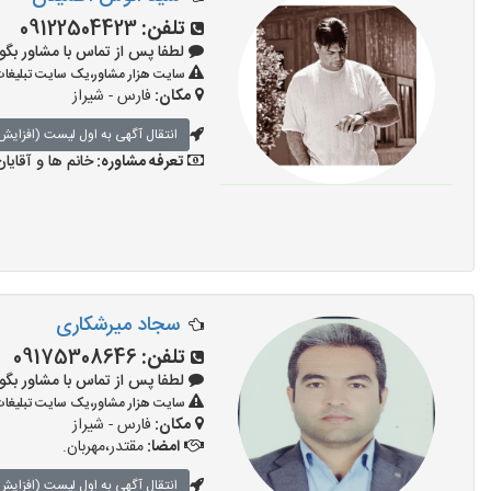
تلفن:
09122504423
لطفا پس از تماس با مشاور بگویید: «آگ
سایت هزار مشاور،یک سایت تبلیغات 
مکان:
فارس - شیراز
انتقال آگهی به اول لیست (افزایش 
تعرفه مشاوره:
خانم ها و آقایان
سجاد میرشکاری
تلفن:
09175308646
لطفا پس از تماس با مشاور بگویید: «آگ
سایت هزار مشاور،یک سایت تبلیغات 
مکان:
فارس - شیراز
امضا:
مقتدر،مهربان.
انتقال آگهی به اول لیست (افزایش 