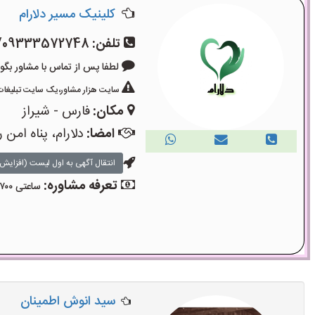
کلینیک مسیر دلارام
تلفن:
/09333572748
لطفا پس از تماس با مشاور بگویید: «آگ
سایت هزار مشاور،یک سایت تبلیغات 
مکان:
فارس - شیراز
امضا:
دلارام، پناه امن 
انتقال آگهی به اول لیست (افزایش 
تعرفه مشاوره:
ساعتی ۷۰۰ هزار تومان
سید انوش اطمینان