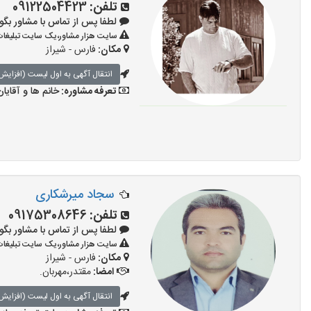
تلفن:
09122504423
لطفا پس از تماس با مشاور بگویید: «آگ
سایت هزار مشاور،یک سایت تبلیغات 
مکان:
فارس - شیراز
انتقال آگهی به اول لیست (افزایش 
تعرفه مشاوره:
خانم ها و آقایان
سجاد میرشکاری
تلفن:
09175308646
لطفا پس از تماس با مشاور بگویید: «آگ
سایت هزار مشاور،یک سایت تبلیغات 
مکان:
فارس - شیراز
امضا:
مقتدر،مهربان.
انتقال آگهی به اول لیست (افزایش 