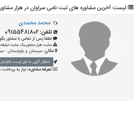
لیست آخرین مشاوره های ثبت نامی سراوان در هزار مشاور
محمد محمدی
تلفن:
09155481802
لطفا پس از تماس با مشاور بگویید: «آ
سایت هزار مشاور،یک سایت تبلیغات 
مکان:
سیستان و بلوچستان - سر
انتقال آگهی به اول لیست (افزایش 
تعرفه مشاوره:
نیاز به پرداخت