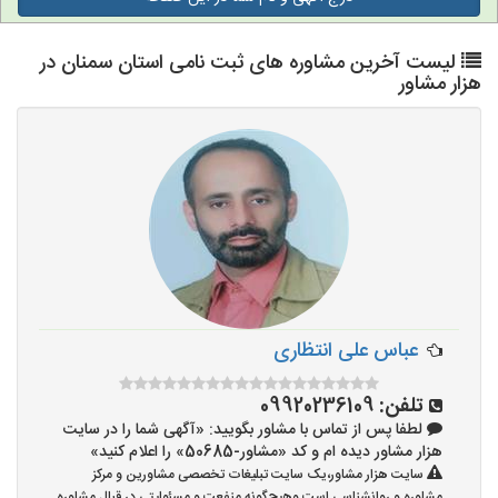
لیست آخرین مشاوره های ثبت نامی استان سمنان در
هزار مشاور
عباس علی انتظاری
تلفن:
09920236109
لطفا پس از تماس با مشاور بگویید: «آگهی شما را در سایت
هزار مشاور دیده ام و کد «مشاور-50685» را اعلام کنید»
سایت هزار مشاور،یک سایت تبلیغات تخصصی مشاورین و مرکز
مشاوره و روانشناسی است وهیچ‌گونه منفعت و مسئولیتی در قبال مشاوره